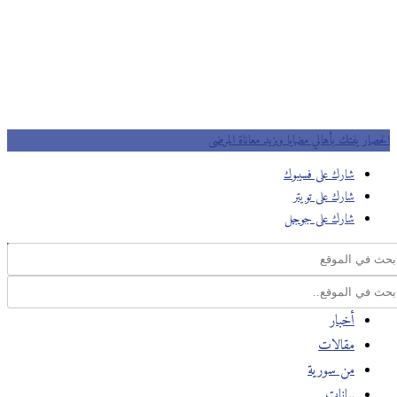
الحصار يفتك بأهالي مضايا ويزيد معاناة المرضى
شارك على فسيبوك
شارك على تويتر
شارك على جوجل
أخبار
مقالات
من سورية
بيانات