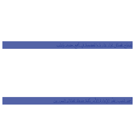
اندماج فصائل ثوار داريا والمعضمية في تجمع جديد بإدلب
أحمد شبيب: تغيّر الإدارة الأمريكية مدعاة لتفاؤل السوريين