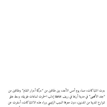
جرت اشتباكات، مساء يوم أمس الأحد، بين مقاتلين من “حركة أحرار الشام” ومقاتلين من
“جند الأقصى” في مدينة أريحا في ريف محافظة إدلب استمرت لساعات طويلة، وسط خلو
شوارع المدينة من المدنيين، دون معرفة السبب الرئيسي وراء هذه الاشتباكات، أسفرت عن