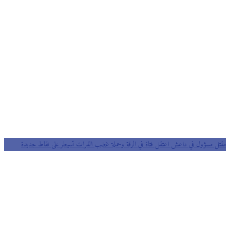
مقتل مسؤول في داعش اعتقل فتاة في الرقة وحملة غضب الفرات تسيطر على نقاط جديدة