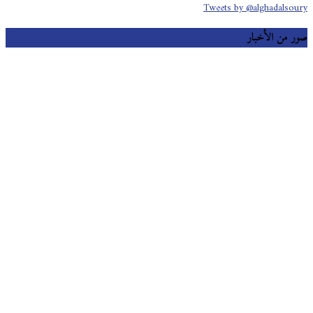
Tweets by @alghadalsoury
صور من الأخبار