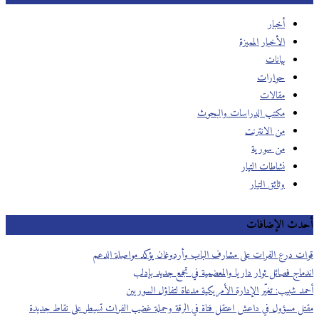
أخبار
الأخبار المميزة
بيانات
حوارات
مقالات
مكتب الدراسات والبحوث
من الانترنت
من سورية
نشاطات التيار
وثائق التيار
أحدث الإضافات
قوات درع الفرات على مشارف الباب وأردوغان يؤكد مواصلة الدعم
اندماج فصائل ثوار داريا والمعضمية في تجمع جديد بإدلب
أحمد شبيب: تغيّر الإدارة الأمريكية مدعاة لتفاؤل السوريين
مقتل مسؤول في داعش اعتقل فتاة في الرقة وحملة غضب الفرات تسيطر على نقاط جديدة