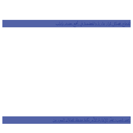
اندماج فصائل ثوار داريا والمعضمية في تجمع جديد بإدلب
أحمد شبيب: تغيّر الإدارة الأمريكية مدعاة لتفاؤل السوريين