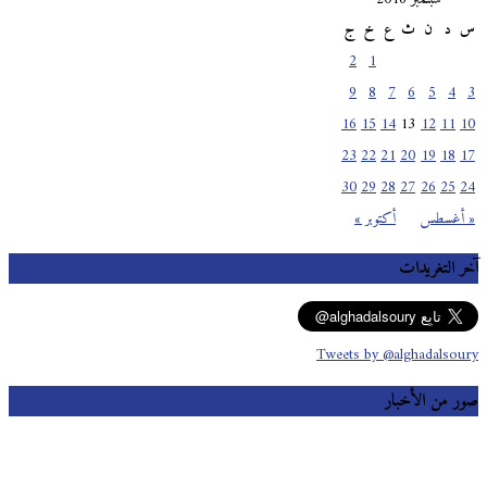
س
د
ن
ث
ع
خ
ج
2
1
9
8
7
6
5
4
3
16
15
14
13
12
11
10
23
22
21
20
19
18
17
30
29
28
27
26
25
24
« أغسطس
أكتوبر »
آخر التغريدات
Tweets by @alghadalsoury
صور من الأخبار