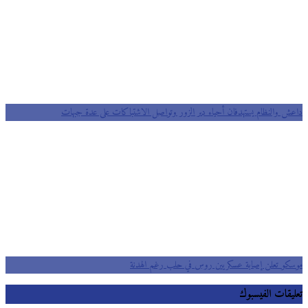
داعش والنظام يستهدفان أحياء دير الزور وتواصل الاشتباكات على عدة جبهات
موسكو تعلن إصابة عسكريين روس في حلب رغم الهدنة
تعليقات الفيسبوك