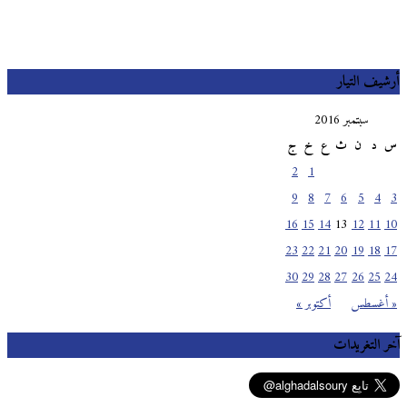
أرشيف التيار
سبتمبر 2016
س
د
ن
ث
ع
خ
ج
2
1
9
8
7
6
5
4
3
16
15
14
13
12
11
10
23
22
21
20
19
18
17
30
29
28
27
26
25
24
« أغسطس
أكتوبر »
آخر التغريدات