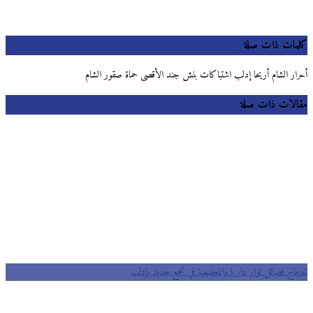
كلمات ذات صلة
أحرار الشام أريحا إدلب اشتباكات بنش جند الأقصى حماة صقور الشام
مقالات ذات صلة
اندماج فصائل ثوار داريا والمعضمية في تجمع جديد بإدلب