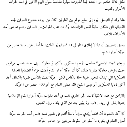
مقتل ثلاثة عناصر من الجند، فيما انفجرت سيارة مفخخة صباح اليوم الاثنين في أحد مقرات
الأحرار بالمدينة.
هذا وقد تم التوصل اليوم إلى صلح موقع بين الطرفين كان من بنوده خضوع الطرفين للجنة
القضائية التي شكلت سابقاً لفض النزاعات، وكذلك سحب الحواجز من الطرفين وعدم تعرض أحد
الأطراف للآخر.
وسبق للفصيلين أن تبادلا إطلاق النار في 21 تموز/يوليو الفائت، ما أسفر عن إصابة عنصر من
حركة أحرار الشام.
و يعتبر “جند الأقصى” صاحب الزخم العسكري الأكبر في معارك ريف حماة، بحسب مراقبين
حيث يخوض معاركة ضارية هناك، كما أن حركة أحرار الشام أعلنت مؤخراً انضمامها للعملية
العسكرية التي تهدف لتحرير مدينة حماة بالكامل لكن الحركة تلقت بالأمس ضربة بانشقاق أحد
أكبر قادتها العسكريين أبو عيسى الشيخ قائد صقور الشام مع نحو 400 عنصر عن الحركة.
بالتزامن مع هذه الاشتباكات، فجر انتحاري نفسه في أحد مقرات حركة أحرار الشام الإسلامية
بمدينة بنش في ريف إدلب ولم يتبين بعد من الذي يقف وراء التفجير.
كما أكد ناشطون أن شخصاً يرتدي حزاماً ناسفاً أقدم على تفجير نفسه داخل أحد مقرات حركة
أحرار الشام في بنش، ما أسفر عن سقوط جريحين من عناصر الحركة.