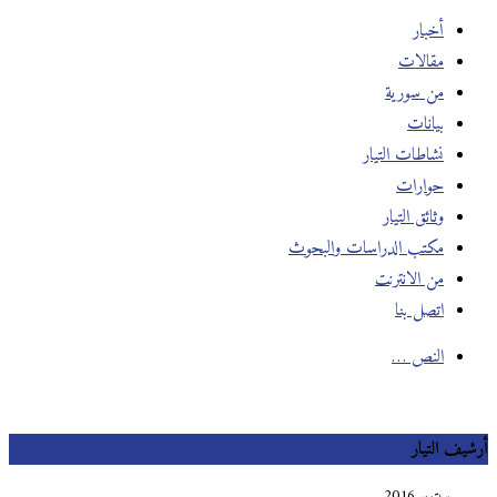
أخبار
مقالات
من سورية
بيانات
نشاطات التيار
حوارات
وثائق التيار
مكتب الدراسات والبحوث
من الانترنت
اتصل بنا
النص …
أرشيف التيار
سبتمبر 2016