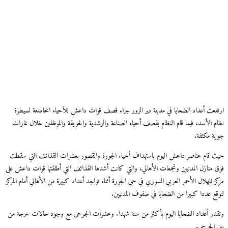
ارتفعت أعداد الضحايا في مدينة دير الزور جراء قصف قوات داعش للأحياء الخاضعة لسيطرة
نظام الأسد، فيما قام النظام بقصف أحياء الصناعة والرشدية والحويقة والموظفين خلال غارات
جوية مكثفة.
حيث قام عناصر داعش اليوم باستهداف أحياء الجورة والقصور بعشرات القذائف التي سقطت
فوق منازل المدنيين وتجمعات الأهالي، والتي كانت أشدها القذائف التي أطلقتها قوات داعش على
مركز للهلال الأحمر العربي السوري في حي الجورة أثناء تواجد أعداد كبيرة من الأهالي أمام المركز
لتوقع عددا كبيرا من الضحايا في صفوف المدنيين.
وتقدر أعداد الضحايا اليوم بأكثر من ستة شهداء وعشرات الجرحى مع وجود حالات حرجة من
بين الجرحى.