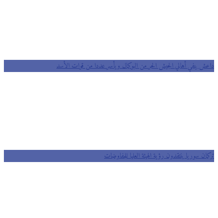
داعش ينفي أهالي الجيش الحر من البوكمال ويأسر عددا من قوات الأسد
تركمان سوريا ينتقدون رؤية الهيئة العليا للمفاوضات