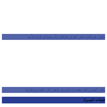
داعش ينفي أهالي الجيش الحر من البوكمال ويأسر عددا من قوات الأسد
الجيش السوري الحر يستعيد ست قرى من داعش ضمن عملية درع الفرات
تعليقات الفيسبوك