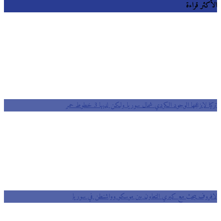
الأكثر قراءة
تركيا لايزعجها الوجود الكردي شمال سوريا ولكن لديها 3 خطوط حمر
لافروف يبحث مع كيري التعاون بين موسكو وواشنطن في سوريا