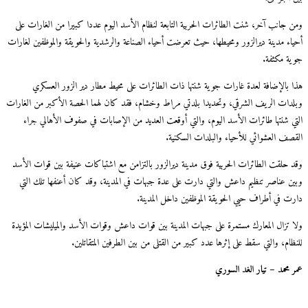
ومن جانب آخر، شنت الطائرات الحربية التابعة لنظام الأسد اليوم عددا كبيرا من الغارات على
أحياء مدينة ديرالزور ومحيطها، حيث تعرضت أحياء الصناعة والرشدية والحويقة والموظفين لغارات
جوية مكثفة.
هذا بالإضافة لعدة غارات جوية شنتها ذات الطائرات على محيط مطار دير الزور العسكري
وبلدات الريف الشرقي، وتحديدا بلدتي مراط وخشام، فقد كان لهما الحصة الأكبر من الغارات
التي شنتها طائرات الأسد اليوم، والتي أوقعت العديد من الإصابات في صفوف الأهالي جراء
القصف العشوائي للأحياء والبلدات السكنية.
وقد حلقت الطائرات الحربية فوق مدينة ديرالزور بالتزامن مع اشتباكات عنيفة بين قوات الأسد
وبين عناصر تنظيم داعش والتي دارت على عدة جبهات في المدينة، وقد كان أعنفها تلك التي
دارت في أطراف حيي الحويقة الموظفين داخل المدينة.
ولا تزال المعارك مستمرة على جبهات المدينة بين قوات داعش وقوات الأسد والميليشات المؤيدة
للنظام، والتي سقط على إثرها عدد كبير من القتلى من بين الطرفين المتقاتلين.
عمر محمد – تيار الغد السوري