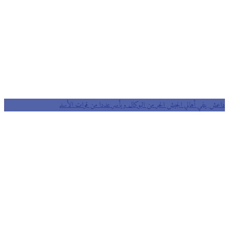
داعش ينفي أهالي الجيش الحر من البوكمال ويأسر عددا من قوات الأسد