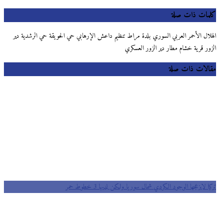
كلمات ذات صلة
الهلال الأحمر العربي السوري بلدة مراط تنظيم داعش الإرهابي حي الحويقة حي الرشدية دير
الزور قرية خشام مطار دير الزور العسكري
مقالات ذات صلة
تركيا لايزعجها الوجود الكردي شمال سوريا ولكن لديها 3 خطوط حمر