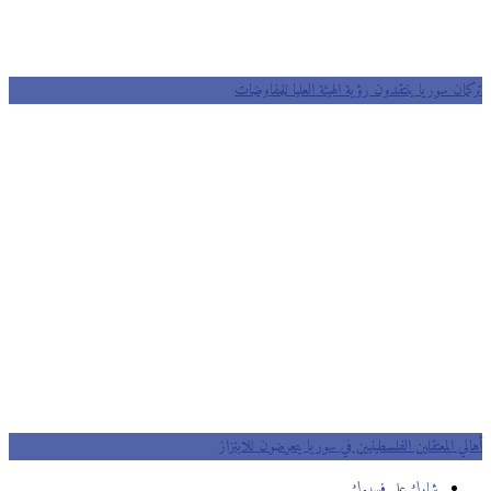
تركمان سوريا ينتقدون رؤية الهيئة العليا للمفاوضات
أهالي المعتقلين الفلسطينيين في سوريا يتعرضون للابتزاز
شارك على فسيبوك