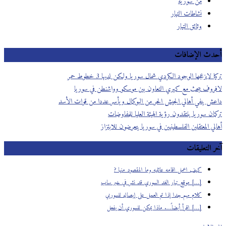
من سورية
نشاطات التيار
وثائق التيار
أحدث الإضافات
تركيا لايزعجها الوجود الكردي شمال سوريا ولكن لديها 3 خطوط حمر
لافروف يبحث مع كيري التعاون بين موسكو وواشنطن في سوريا
داعش ينفي أهالي الجيش الحر من البوكمال ويأسر عددا من قوات الأسد
تركمان سوريا ينتقدون رؤية الهيئة العليا للمفاوضات
أهالي المعتقلين الفلسطينيين في سوريا يتعرضون للابتزاز
آخر التعليقات
كيف اعمل اقامه عائليه وما المقصود منها ?
[…] موقع تيار الغد السوري قد نشر في خبر ساب
كلام مهم جدا إذا تم العمل على إيصاله للسوريي
[…] اقرأ أيضاً…. ماذا يمكن للسوري أن يفعل