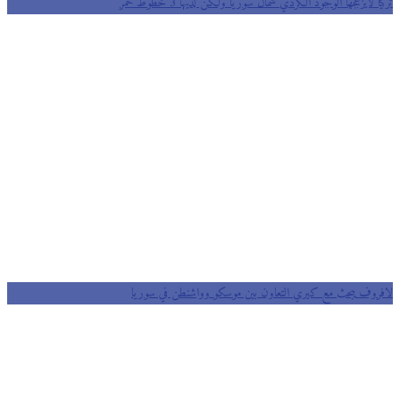
تركيا لايزعجها الوجود الكردي شمال سوريا ولكن لديها 3 خطوط حمر
لافروف يبحث مع كيري التعاون بين موسكو وواشنطن في سوريا