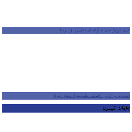
صمت وتواطؤ حيال جرائم الاختفاء القسري في سوريا
النظام يواصل قصف المخيمات الفلسطينية في دمشق ودرعا
تعليقات الفيسبوك