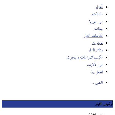
أخبار
مقالات
من سورية
بيانات
نشاطات التيار
حوارات
وثائق التيار
مكتب الدراسات والبحوث
من الانترنت
اتصل بنا
النص …
أرشيف التيار
سبتمبر 2016