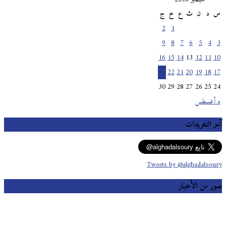
س
د
ن
ث
ع
خ
ج
2
1
9
8
7
6
5
4
3
16
15
14
13
12
11
10
23
22
21
20
19
18
17
30
29
28
27
26
25
24
« أغسطس
آخر التغريدات
Tweets by @alghadalsoury
صور من الأخبار