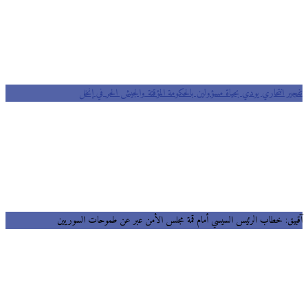
تفجير انتحاري يودي بحياة مسؤولين بالحكومة المؤقتة والجيش الحر في إنخل
آقبيق: خطاب الرئيس السيسي أمام قمة مجلس الأمن عبر عن طموحات السوريين