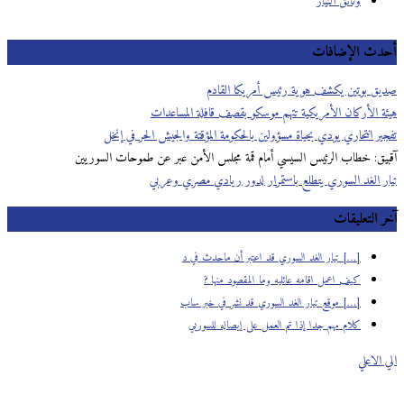
وثائق التيار
أحدث الإضافات
صديق بوتين يكشف هوية رئيس أمريكا القادم
هيئة الأركان الأمريكية تتهم موسكو بقصف قافلة المساعدات
تفجير انتحاري يودي بحياة مسؤولين بالحكومة المؤقتة والجيش الحر في إنخل
آقبيق: خطاب الرئيس السيسي أمام قمة مجلس الأمن عبر عن طموحات السوريين
تيار الغد السوري يتطلع باستمرار لدور ريادي مصري وعربي
آخر التعليقات
[…] تيار الغد السوري قد اعتبر أن ماحدث في د
كيف اعمل اقامه عائليه وما المقصود منها ?
[…] موقع تيار الغد السوري قد نشر في خبر ساب
كلام مهم جدا إذا تم العمل على إيصاله للسوريي
الي الاعلي