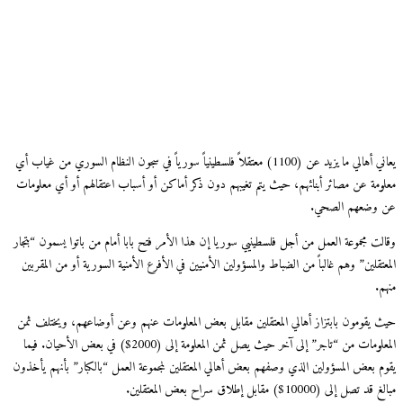
يعاني أهالي ما يزيد عن (1100) معتقلاً فلسطينياً سورياً في سجون النظام السوري من غياب أي
معلومة عن مصائر أبنائهم، حيث يتم تغيبهم دون ذكر أماكن أو أسباب اعتقالهم أو أي معلومات
عن وضعهم الصحي.
وقالت مجموعة العمل من أجل فلسطينيي سوريا إن هذا الأمر فتح بابا أمام من باتوا يسمون “بتجار
المعتقلين” وهم غالباً من الضباط والمسؤولين الأمنيين في الأفرع الأمنية السورية أو من المقربين
منهم.
حيث يقومون بابتزاز أهالي المعتقلين مقابل بعض المعلومات عنهم وعن أوضاعهم، ويختلف ثمن
المعلومات من “تاجر” إلى آخر حيث يصل ثمن المعلومة إلى (2000$) في بعض الأحيان. فيما
يقوم بعض المسؤولين الذي وصفهم بعض أهالي المعتقلين لمجموعة العمل “بالكبار” بأنهم يأخذون
مبالغ قد تصل إلى (10000$) مقابل إطلاق سراح بعض المعتقلين.