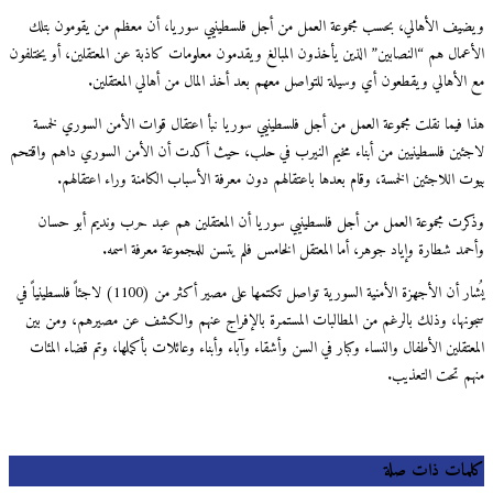
ويضيف الأهالي، بحسب مجموعة العمل من أجل فلسطينيي سوريا، أن معظم من يقومون بتلك
الأعمال هم “النصابين” الذين يأخذون المبالغ ويقدمون معلومات كاذبة عن المعتقلين، أو يختلفون
مع الأهالي ويقطعون أي وسيلة للتواصل معهم بعد أخذ المال من أهالي المعتقلين.
هذا فيما نقلت مجموعة العمل من أجل فلسطينيي سوريا نبأ اعتقال قوات الأمن السوري لخمسة
لاجئين فلسطينيين من أبناء مخيم النيرب في حلب، حيث أكدت أن الأمن السوري داهم واقتحم
بيوت اللاجئين الخمسة، وقام بعدها باعتقالهم دون معرفة الأسباب الكامنة وراء اعتقالهم.
وذكرت مجموعة العمل من أجل فلسطينيي سوريا أن المعتقلين هم عبد حرب ونديم أبو حسان
وأحمد شطارة وإياد جوهر، أما المعتقل الخامس فلم يتسن للمجموعة معرفة اسمه.
يُشار أن الأجهزة الأمنية السورية تواصل تكتمها على مصير أكثر من (1100) لاجئاً فلسطينياً في
سجونها، وذلك بالرغم من المطالبات المستمرة بالإفراج عنهم والكشف عن مصيرهم، ومن بين
المعتقلين الأطفال والنساء وكبار في السن وأشقاء وآباء وأبناء وعائلات بأكملها، وتم قضاء المئات
منهم تحت التعذيب.
كلمات ذات صلة