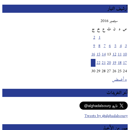
أرشيف التيار
سبتمبر 2016
س
د
ن
ث
ع
خ
ج
2
1
9
8
7
6
5
4
3
16
15
14
13
12
11
10
23
22
21
20
19
18
17
30
29
28
27
26
25
24
« أغسطس
آخر التغريدات
Tweets by @alghadalsoury
صور من الأخبار