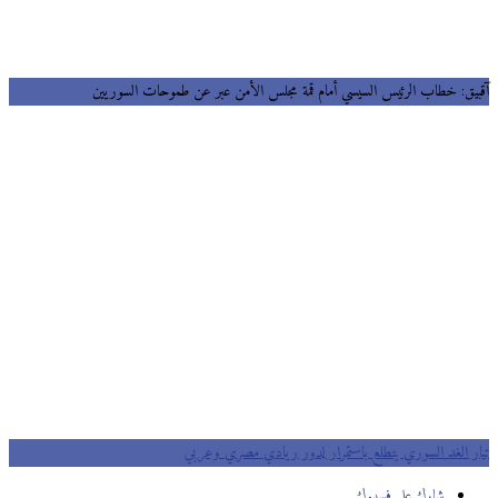
آقبيق: خطاب الرئيس السيسي أمام قمة مجلس الأمن عبر عن طموحات السوريين
تيار الغد السوري يتطلع باستمرار لدور ريادي مصري وعربي
شارك على فسيبوك