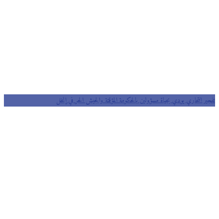
تفجير انتحاري يودي بحياة مسؤولين بالحكومة المؤقتة والجيش الحر في إنخل