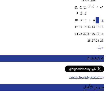
س
د
ن
ث
ع
خ
ج
3
2
1
10
9
8
7
6
5
4
17
16
15
14
13
12
11
24
23
22
21
20
19
18
28
27
26
25
« يناير
آخر التغريدات
Tweets by @alghadalsoury
صور من الأخبار