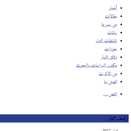
أخبار
مقالات
من سورية
بيانات
نشاطات التيار
حوارات
وثائق التيار
مكتب الدراسات والبحوث
من الانترنت
اتصل بنا
النص …
أرشيف التيار
فبراير 2017