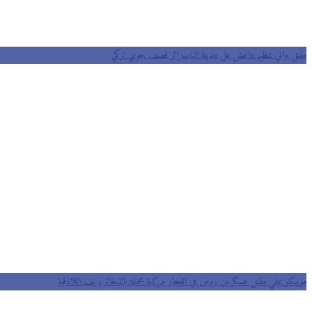
مقتل والي تنظيم داعش على مدينة الباب إثر قصف جوي تركي
موسكو تنفي مقتل عسكريين روس في انفجار مركبة محملة بالذخائر بريف اللاذقية