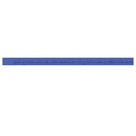
سقوط طائرة للنظام في حلب والبوارج الروسية تستهدف بلدة بريف إدلب بصاروخ بالستي