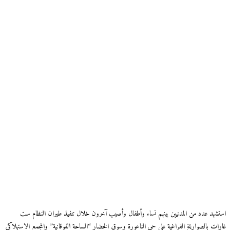
استشهد عدد من المدنيين بينهم نساء وأطفال وأصيب آخرون خلال تنفيذ طيران النظام ست
غارات بالصواريخ الفراغية على حي الناعورة وسوق الخضار “الساحة الفوقانية” والمجمع الاستهلاكي