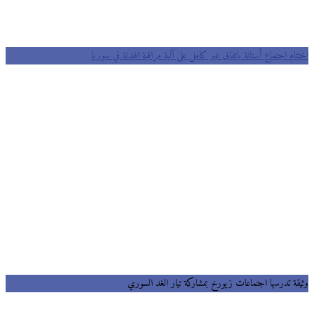
اختتام اجتماع أستانة باتفاق غير كامل على آلية مراقبة الهدنة في سوريا
وثيقة تدرسها اجتماعات زيورخ بمشاركة تيار الغد السوري