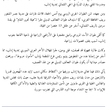
ومدرسة المتنبي وفرن الذرّة في الحي الشمالي بمدينة إدلب.
ومن جهته، شن الطيران الحربي الروسي يوم أمس الجمعة، ثلاث غارات على مدينة جسر الشغور
بريف المحافظة الغربي، كما استهدف طيران التحالف الدولي مقرا لـ”هيئة تحرير الشام” في بلدة
سرمين بالريف الشمالي، أسفر عن مقتل 13 عنصرا من الهيئة.
كما ألقى طيران الأسد المروحي براميل متفجرة على الأراضي الزراعية في ناحية التمانعة جنوب
إدلب، تسبب بتلف محصولات زراعية.
وكانت طائرة مجهولة قد قصفت، قبل يومين، مقرا للهلال الأحمر العربي السوري بمدينة إدلب، مما
أسفر عن إصابة عدد من المتطوعين بينهم رئيس فرع المنظمة بإدلب “مأمون خربوط”، ورجحت
مصادر ميدانية أن يكون طيران التحالف الدولي هو من نفذ القصف.
يأتي ذلك فيما تعاني مدينة إدلب وريفها من اكتظاظ سكاني بسبب تزايد عدد المُهجرين قسريا
والنازحين من مدن بلدات ريف دمشق والأحياء الشرقية لمدينة حلب، حيث بات مجلس المدينة
والمجالس المحلية في القرى عاجزين عن تأمين المستلزمات الغذائية والطبية والأماكن الكافية
للإيواء، لا سيما مع اشتداد موجة البرد القارس التي تضرب سوريا.