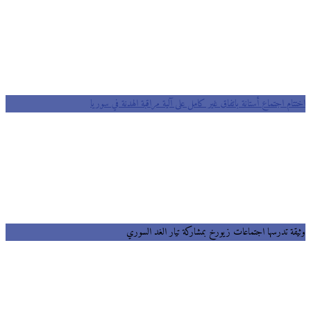
اختتام اجتماع أستانة باتفاق غير كامل على آلية مراقبة الهدنة في سوريا
وثيقة تدرسها اجتماعات زيورخ بمشاركة تيار الغد السوري