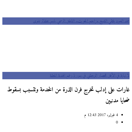
حمد العبود يلتقي الشيخ مزاحم الحويت.. الناطق الرسمي باسم عشائر نينوى
لا نهاية في الأفق للحصار الوحشي في سوريا رغم الهدنة المعلنة
غارات على إدلب تخرج فرن الذرة من الخدمة وتتسبب بسقوط
ضحايا مدنيين
4 فبراير، 2017 12:43 م
0