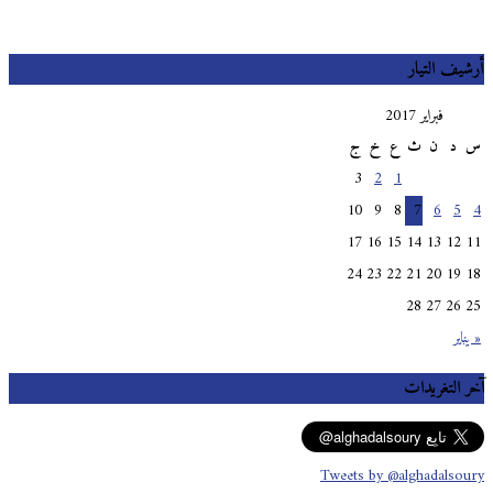
أرشيف التيار
فبراير 2017
س
د
ن
ث
ع
خ
ج
3
2
1
10
9
8
7
6
5
4
17
16
15
14
13
12
11
24
23
22
21
20
19
18
28
27
26
25
« يناير
آخر التغريدات
Tweets by @alghadalsoury