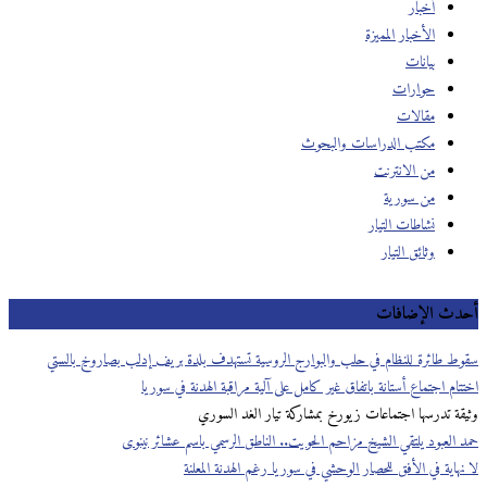
أخبار
الأخبار المميزة
بيانات
حوارات
مقالات
مكتب الدراسات والبحوث
من الانترنت
من سورية
نشاطات التيار
وثائق التيار
أحدث الإضافات
سقوط طائرة للنظام في حلب والبوارج الروسية تستهدف بلدة بريف إدلب بصاروخ بالستي
اختتام اجتماع أستانة باتفاق غير كامل على آلية مراقبة الهدنة في سوريا
وثيقة تدرسها اجتماعات زيورخ بمشاركة تيار الغد السوري
حمد العبود يلتقي الشيخ مزاحم الحويت.. الناطق الرسمي باسم عشائر نينوى
لا نهاية في الأفق للحصار الوحشي في سوريا رغم الهدنة المعلنة