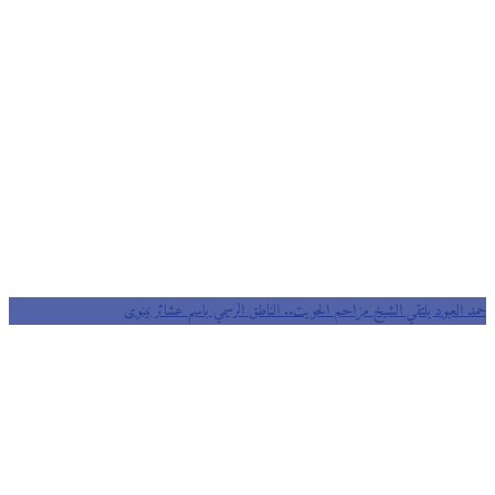
حمد العبود يلتقي الشيخ مزاحم الحويت.. الناطق الرسمي باسم عشائر نينوى