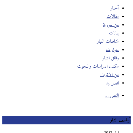
أخبار
مقالات
من سورية
بيانات
نشاطات التيار
حوارات
وثائق التيار
مكتب الدراسات والبحوث
من الانترنت
اتصل بنا
النص …
أرشيف التيار
فبراير 2017