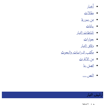
أخبار
مقالات
من سورية
بيانات
نشاطات التيار
حوارات
وثائق التيار
مكتب الدراسات والبحوث
من الانترنت
اتصل بنا
النص …
أرشيف التيار
فبراير 2017