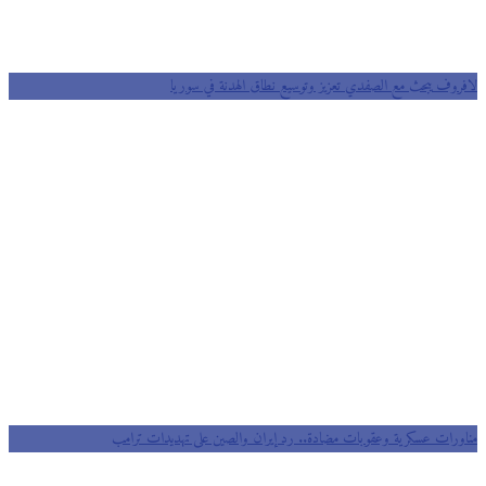
لافروف يبحث مع الصفدي تعزيز وتوسيع نطاق الهدنة في سوريا
مناورات عسكرية وعقوبات مضادة.. رد إيران والصين على تهديدات ترامب