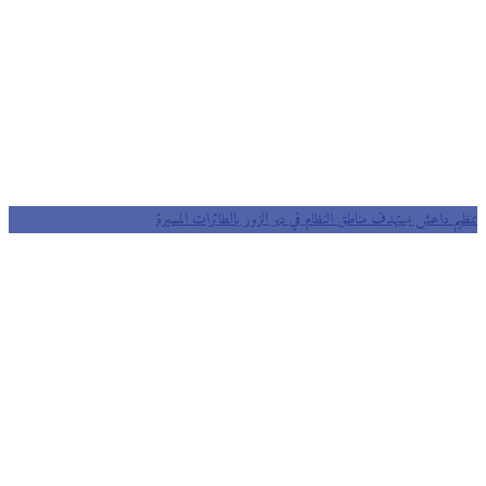
تنظيم داعش يستهدف مناطق النظام في دير الزور بالطائرات المسيرة