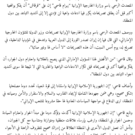
المتحدث الرسمي باسم وزارة الخارجية الإيرانية “بهرام قاسمي” إن على “قرقاش” أن يفكر بواقعية
أكبر قبل أن يطلق تصريحات يكرر فيها ادعات واهية لن تؤدي إلا إلى تشديد التباعد بين دول
المنطقة.
ووصف المتحدث الرسمي باسم وزارة الخارجية الإيرانية تصريحات وزير الدولة للشؤون الخارجية
الإماراتي، التي قال فيها إن إيران تصدر الثورة إلى الدول العربية وتتدخل في شؤونها الداخلية، في
تصريح له، يوم أمس السبت، أن هذه التصريحات “لا أساس لها وغير صائبة”.
وقال قاسمي: “من الأفضل لهذا المسؤول الإماراتي الذي ينصح بالعقلانية واحترام دول الجوار، أن
يفكر بواقعية أكبر في تصريحاته قبل تكرار الادعاءات الواهية والخاوية التي لا نتيجة لها سوى تشديد
اجواء التباعد بين دول المنطقة”.
وأضاف قاسمي: “إن الجمهورية الإسلامية الإيرانية واستنادا إلى قوة شعبها، تحدد دوما مصلحتها
بشكل صحيح، وهي ضمن جهودها الشاملة لإيجاد التقارب والسلام والاستقرار والأمن وصيانته في
المنطقة، ترى الدفاع في مواجهة السياسات المعادية لها حقا مشروعا للشعب الإيراني”.
وتابع قاسمي: “إن الجمهورية الإسلامية الإيرانية أكدت وتؤكد دوما على مبدأ الحوار واحترام السيادة
وحسن الجوار في المنطقة، وترغب بإرساء علاقات منطقية ومتوازنة ومتناسبة مع كل الجيران،
وتأمل أن تعمل الدول الأخرى في المنطقة انطلاقا من إدراك صحيح للظروف الراهنة في الأجواء