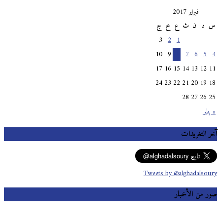
فبراير 2017
س
د
ن
ث
ع
خ
ج
3
2
1
10
9
8
7
6
5
4
17
16
15
14
13
12
11
24
23
22
21
20
19
18
28
27
26
25
« يناير
آخر التغريدات
Tweets by @alghadalsoury
صور من الأخبار