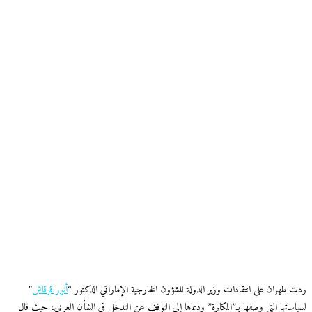
ردت طهران على انتقادات وزير الدولة للشؤون الخارجية الإماراتي الدكتور “
أنور قرقاش
”
لسياساتها التي وصفها بـ”المكابرة” ودعاها إلى التوقف عن التدخل في الشأن العربي، حيث قال