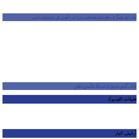
مناورات عسكرية وعقوبات مضادة.. رد إيران والصين على تهديدات ترامب
مؤتمر كردي موسع في موسكو الأسبوع المقبل
تعليقات الفيسبوك
أرشيف التيار