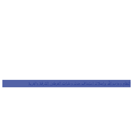
النظام وحزب الله يواصلان استهداف مدن وبلدات الغوطتين الشرقية والغربية