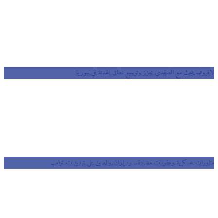
لافروف يبحث مع الصفدي تعزيز وتوسيع نطاق الهدنة في سوريا
مناورات عسكرية وعقوبات مضادة.. رد إيران والصين على تهديدات ترامب