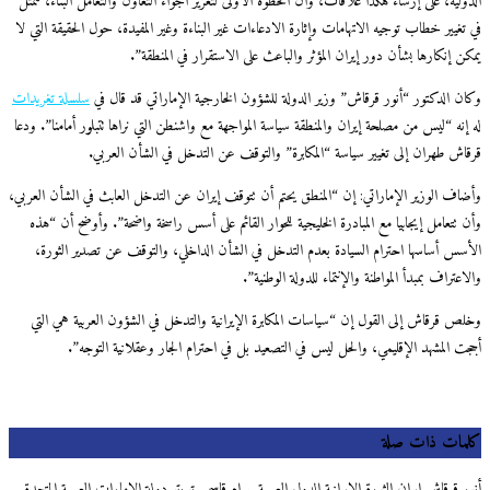
الدولية، على إرساء هكذا علاقات، وأن الخطوة الأولى لتعزيز أجواء التعاون والتعامل البناء، تتمثل
في تغيير خطاب توجيه الاتهامات وإثارة الادعاءات غير البناءة وغير المفيدة، حول الحقيقة التي لا
يمكن إنكارها بشأن دور إيران المؤثر والباعث على الاستقرار في المنطقة”.
وكان الدكتور “أنور قرقاش” وزير الدولة للشؤون الخارجية الإماراتي قد قال في
سلسلة تغريدات
له إنه “ليس من مصلحة إيران والمنطقة سياسة المواجهة مع واشنطن التي نراها تتبلور أمامنا”. ودعا
قرقاش طهران إلى تغيير سياسة “المكابرة” والتوقف عن التدخل في الشأن العربي.
وأضاف الوزير الإماراتي: إن “المنطق يحتم أن تتوقف إيران عن التدخل العابث في الشأن العربي،
وأن تتعامل إيجابيا مع المبادرة الخليجية للحوار القائم على أسس راسخة واضحة”. وأوضح أن “هذه
الأسس أساسها احترام السيادة بعدم التدخل في الشأن الداخلي، والتوقف عن تصدير الثورة،
والاعتراف بمبدأ المواطنة والإنتماء للدولة الوطنية”.
وخلص قرقاش إلى القول إن “سياسات المكابرة الإيرانية والتدخل في الشؤون العربية هي التي
أججت المشهد الإقليمي، والحل ليس في التصعيد بل في احترام الجار وعقلانية التوجه”.
كلمات ذات صلة
أنور قرقاش إيران الثورة الإيرانية الدول العربية بهرام قاسمي تويتر دولة الإمارات العربية المتحدة