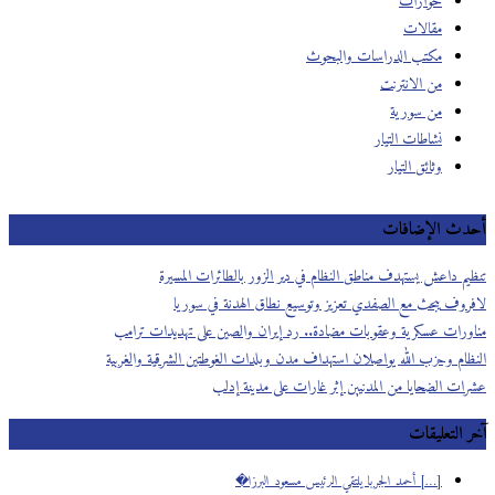
حوارات
مقالات
مكتب الدراسات والبحوث
من الانترنت
من سورية
نشاطات التيار
وثائق التيار
أحدث الإضافات
تنظيم داعش يستهدف مناطق النظام في دير الزور بالطائرات المسيرة
لافروف يبحث مع الصفدي تعزيز وتوسيع نطاق الهدنة في سوريا
مناورات عسكرية وعقوبات مضادة.. رد إيران والصين على تهديدات ترامب
النظام وحزب الله يواصلان استهداف مدن وبلدات الغوطتين الشرقية والغربية
عشرات الضحايا من المدنيين إثر غارات على مدينة إدلب
آخر التعليقات
[…] أحمد الجربا يلتقي الرئيس مسعود البرزا�