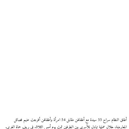
أطلق النظام سراح 55 سيدة مع أطفالهن مقابل 54 امرأة وأطفالهن أفرجت عنهم فصائل
المعارضة، خلال عملية تبادل للأسرى بين الطرفين تمت يوم أمس الثلاثاء في ريف حماة الغربي.