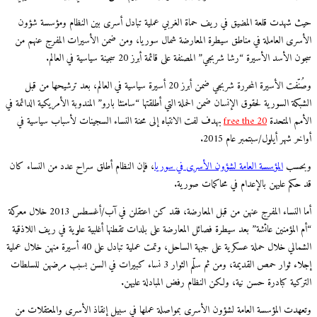
حيث شهدت قلعة المضيق في ريف حماة الغربي عملية تبادل أسرى بين النظام ومؤسسة شؤون
الأسرى العاملة في مناطق سيطرة المعارضة شمال سوريا، ومن ضمن الأسيرات المفرج عنهم من
سجون الأسد الأسيرة “رشا شربجي” المصنفة على قائمة أبرز 20 سجينة سياسية في العالم.
وصُنّفت الأسيرة المحررة شربجي ضمن أبرز 20 أسيرة سياسية في العالم، بعد ترشيحها من قبل
الشبكة السورية لحقوق الإنسان ضمن الحملة التي أطلقتها “سامنثا بارو” المندوبة الأمريكية الدائمة في
الأمم المتحدة
free the 20
بهدف لفت الانتباه إلى محنة النساء السجينات لأسباب سياسية في
أواخر شهر أيلول/سبتمبر عام 2015.
وبحسب
المؤسسة العامة لشؤون الأسرى في سوريا
، فإن النظام أطلق سراح عدد من النساء كان
قد حكم عليهن بالإعدام في محاكمات صورية.
أما النساء المفرج عنهن من قبل المعارضة، فقد كن اعتقلن في آب/أغسطس 2013 خلال معركة
“أم المؤمنين عائشة” بعد سيطرة فصائل المعارضة على بلدات تقطنها أغلبية علوية في ريف اللاذقية
الشمالي خلال حملة عسكرية على جبهة الساحل، وتمت عملية تبادل على 40 أسيرة منهن خلال عملية
إجلاء ثوار حمص القديمة، ومن ثم سلّم الثوار 3 نساء كبيرات في السن بسبب مرضهن للسلطات
التركية كبادرة حسن نية، ولكن النظام رفض المبادلة عليهن.
وتعهدت المؤسسة العامة لشؤون الأسرى بمواصلة عملها في سبيل إنقاذ الأسرى والمعتقلات من