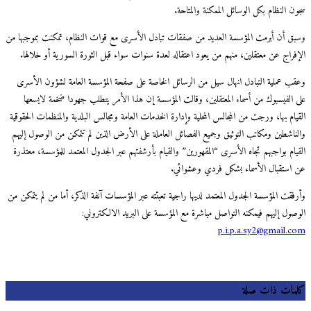
سجون النظام بكل الوسائل الممكنة والمتاحة.
وسبق أن أبرمت المؤسسة العديد من صفقات تبادل الأسرى مع قوات النظام، تمكنت بموجبها من
الإفراج عن معتقلين، منهم من يعود اعتقاله لعدة سنوات سواء قبل الثورة السورية أو خلالها.
وعقب عملية التبادل انهال سيل من الرسائل الخاصة على صفحة المؤسسة العامة لشؤون الأسرى
على الفيسبوك من أسماء المعتقلين، وقالت المؤسسة إن هذا الأمر يتطلب جهودا ضخمة لايسعها
القيام بها، ورجت من المجالس المحلية وإدارة الخدمات العامة ومجالس البلدية والمنظمات الحقوقية
والناشطين ومكاتب التوثيق وجميع الفصائل العاملة على الأرض الذين لم تتمكن من الوصول إليهم
القيام بواجبهم تجاه الأسرى “المقهورين” والقيام بأرشفتهم عبر الجدول المعتمد للمؤسسة، معتذرة
عن استقبال الأسماء بشكل فردي وعشوائي.
وأرفقت المؤسسة الجدول المعتمد لديها راجية تعبئته عبر المؤسسات آنفة الذكر، أما من لم يتمكن من
الوصول إليهم فيمكنه التواصل مباشرة مع المؤسسة على البريد الالكتروني:
p.i.p.a.sy2@gmail.com
كلمات ذات صلة