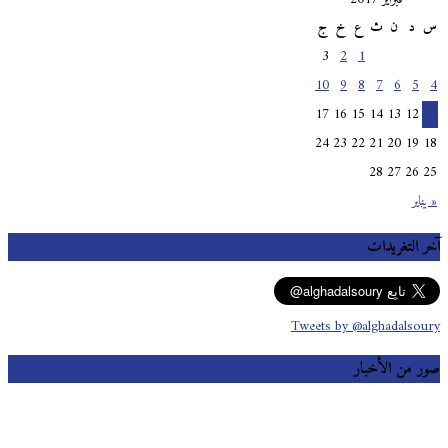
س
د
ن
ث
ع
خ
ج
3
2
1
10
9
8
7
6
5
4
17
16
15
14
13
12
11
24
23
22
21
20
19
18
28
27
26
25
« يناير
آخر التغريدات
Tweets by @alghadalsoury
صور من الأخبار