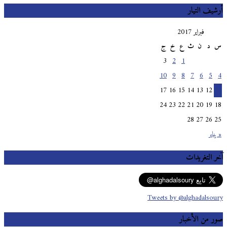
أرشيف التيار
فبراير 2017
س
د
ن
ث
ع
خ
ج
3
2
1
10
9
8
7
6
5
4
17
16
15
14
13
12
11
24
23
22
21
20
19
18
28
27
26
25
« يناير
آخر التغريدات
Tweets by @alghadalsoury
صور من الأخبار