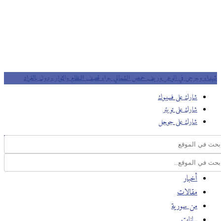
شهداء وجرحى في الوعر وريف حمص الشمالي جراء قصف النظام والثوار يردون بالغراد
شارك على فسيبوك
شارك على تويتر
شارك على جوجل
أخبار
مقالات
من سورية
بيانات