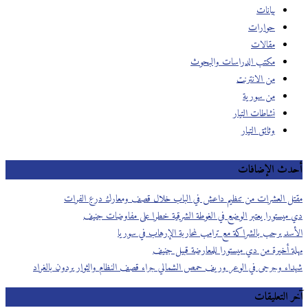
بيانات
حوارات
مقالات
مكتب الدراسات والبحوث
من الانترنت
من سورية
نشاطات التيار
وثائق التيار
أحدث الإضافات
مقتل العشرات من تنظيم داعش في الباب خلال قصف ومعارك درع الفرات
دي ميستورا يعتبر الوضع في الغوطة الشرقية خطرا على مفاوضات جنيف
الأسد يرحب بالشراكة مع ترامب لمحاربة الإرهاب في سوريا
مهلة أخيرة من دي ميستورا للمعارضة قبيل جنيف
شهداء وجرحى في الوعر وريف حمص الشمالي جراء قصف النظام والثوار يردون بالغراد
آخر التعليقات