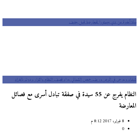
مهلة أخيرة من دي ميستورا للمعارضة قبيل جنيف
شهداء وجرحى في الوعر وريف حمص الشمالي جراء قصف النظام والثوار يردون بالغراد
النظام يفرج عن 55 سيدة في صفقة تبادل أسرى مع فصائل
المعارضة
8 فبراير، 2017 8:12 م
0