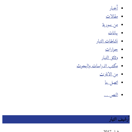
أخبار
مقالات
من سورية
بيانات
نشاطات التيار
حوارات
وثائق التيار
مكتب الدراسات والبحوث
من الانترنت
اتصل بنا
النص …
أرشيف التيار
فبراير 2017