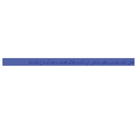
مقتل العشرات من تنظيم داعش في الباب خلال قصف ومعارك درع الفرات