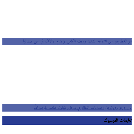
أبو الغيط يعبر عن انزعاجه الشديد ورفضه الكامل لإعدام الآلاف في سجن صيدنايا
ثوار درعا يردّون على اعتداءات النظام في درعا ويقتلون عناصر لحزب الله
تعليقات الفيسبوك