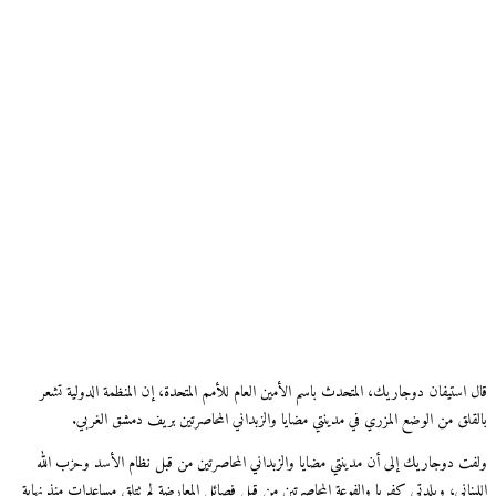
قال استيفان دوجاريك، المتحدث باسم الأمين العام للأمم المتحدة، إن المنظمة الدولية تشعر
بالقلق من الوضع المزري في مدينتي مضايا والزبداني المحاصرتين بريف دمشق الغربي.
ولفت دوجاريك إلى أن مدينتي مضايا والزبداني المحاصرتين من قبل نظام الأسد وحزب الله
اللبناني، وبلدتي كفريا والفوعة المحاصرتين من قبل فصائل المعارضة لم تتلق مساعدات منذ نهاية