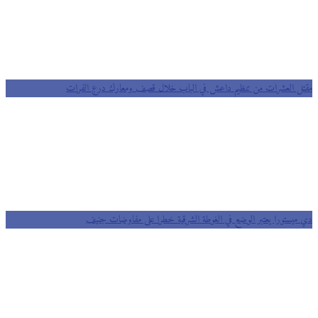
مقتل العشرات من تنظيم داعش في الباب خلال قصف ومعارك درع الفرات
دي ميستورا يعتبر الوضع في الغوطة الشرقية خطرا على مفاوضات جنيف