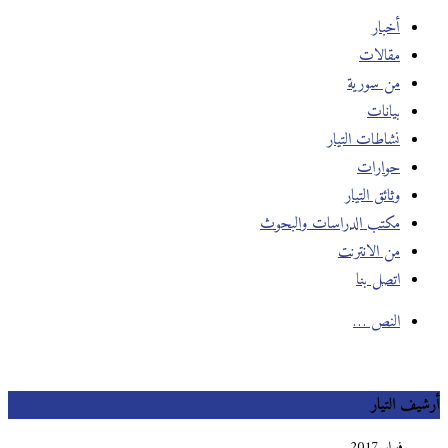
أخبار
مقالات
من سورية
بيانات
نشاطات التيار
حوارات
وثائق التيار
مكتب الدراسات والبحوث
من الانترنت
اتصل بنا
النص …
أرشيف التيار
فبراير 2017