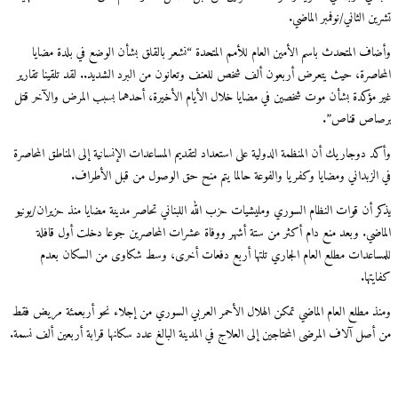
تشرين الثاني/نوفمبر الماضي.
وأضاف المتحدث باسم الأمين العام للأمم المتحدة “نشعر بالقلق بشأن الوضع في بلدة مضايا
المحاصرة، حيث يتعرض أربعون ألف شخص للعنف وتعانون من البرد الشديد.. لقد تلقينا تقارير
غير مؤكدة بشأن موت شخصين في مضايا خلال الأيام الأخيرة، أحدهما بسبب المرض والآخر قتل
برصاص قناص”.
وأكد دوجاريك أن المنظمة الدولية على استعداد لتقديم المساعدات الإنسانية إلى المناطق المحاصرة
في الزبداني ومضايا وكفريا والفوعة حالما يتم منح حق الوصول من قبل الأطراف.
يذكر أن قوات النظام السوري ومليشيات حزب الله اللبناني تحاصر مدينة مضايا منذ حزيران/يونيو
الماضي. وبعد منع دام أكثر من ستة أشهر ووفاة عشرات المحاصرين جوعا دخلت أول قافلة
للمساعدات مطلع العام الجاري تلتها أربع دفعات أخرى، وسط شكاوى من السكان بعدم
كفايتها.
ومنذ مطلع العام الماضي تمكن الهلال الأحمر العربي السوري من إجلاء نحو أربعمئة مريض فقط
من أصل آلاف المرضى المحتاجين إلى العلاج في المدينة البالغ عدد سكانها قرابة أربعين ألف نسمة.