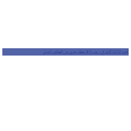
تجدد الاشتباكات في ريف الرقة بغطاء جوي من التحالف الدولي