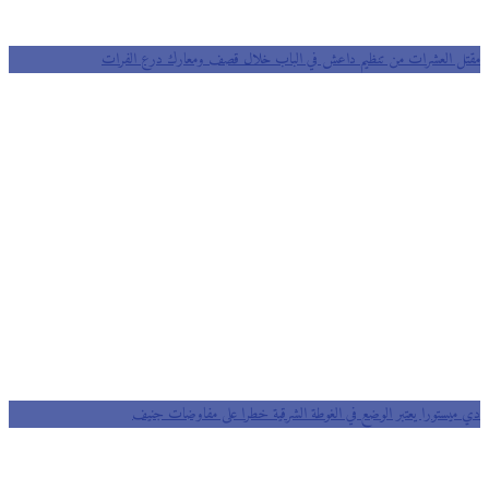
مقتل العشرات من تنظيم داعش في الباب خلال قصف ومعارك درع الفرات
دي ميستورا يعتبر الوضع في الغوطة الشرقية خطرا على مفاوضات جنيف