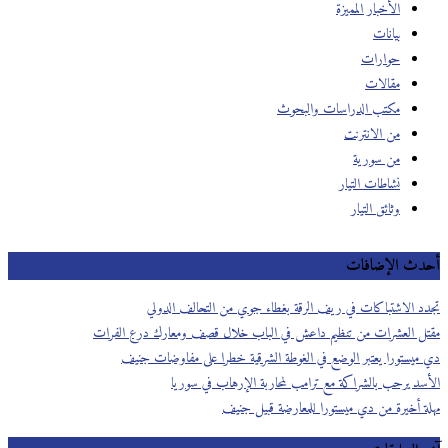
الأخبار المميزة
بيانات
حوارات
مقالات
مكتب الدراسات والبحوث
من الانترنت
من سورية
نشاطات التيار
وثائق التيار
أحدث الإضافات
تجدد الاشتباكات في ريف الرقة بغطاء جوي من التحالف الدولي
مقتل العشرات من تنظيم داعش في الباب خلال قصف ومعارك درع الفرات
دي ميستورا يعتبر الوضع في الغوطة الشرقية خطرا على مفاوضات جنيف
الأسد يرحب بالشراكة مع ترامب لمحاربة الإرهاب في سوريا
مهلة أخيرة من دي ميستورا للمعارضة قبيل جنيف