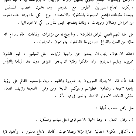
كون
اجماع السوريين
للجلوس
مع
عدوهم
وهم يحملون
خطاب
المستقبل
دة
مكونات المجتمع
المضمونة والمكفولة
والاستعداد
لنزع
كل
ما اورثته
هذه الحرب
امراض وضغائن
وموبقات
، وذلك بفضحها
ليس للثأر بل
كي
لا نعود اليها
.
هذا الفهم العملي
لتوافق المعارضة
، وما يدبج له من مؤتمرات
ولقاءات
قائم ،،، ام
انه
ة
من العبث والفراغ
يتصدى لها
الفاشلون
والواهمون
والمزيفون . .
قد
ان هؤلاء
يجب ان
يبعدوا
عن
واجهة
ثرثرات
الحل السياسي
،
فهم
فاشلون
بون
وعليهم
ان
ينزوا
واذا امتلكوا
وطنية
ان يدفعوا
للتوافق
دون عقد
الزعامة والترأس
ا
فأن لقاء
لا يدرك
السوريون
به
ضرورة توافقهم
، وبناء مؤسستهم
القائم
على
رؤية
عية صحيحة ، وشفافية
خطواتهم وسلوكهم
النابعة
ومن وعي
الفجيعة ونزيف
الدماء
قى
لقاءات
لاجترار
الادعاء
والسير
في تيه
الألم
.
يحمل
مطالب
أولية
:
وقف
العنف
،
وهنا
اهمية
تلاحم قوى الحل سياسيا وعسكريا
.
حكومة
انتقالية
لفترة مؤثثة وبصلاحيات
كاملة
لانتاج دستور
،
وتحديد فترة