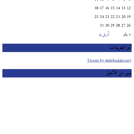
18
17
16
15
14
13
25
24
23
22
21
20
31
30
29
28
27
اير
أبريل »
 التغريدات
Tweets by @alghadalso
 من الأخبار