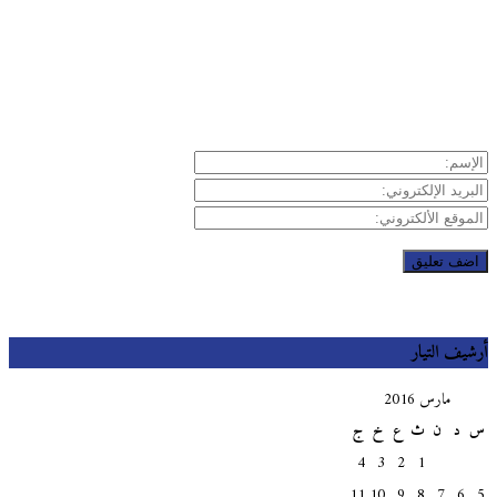
يف التيار
مارس 2016
د
ن
ث
ع
خ
ج
4
3
2
1
11
10
9
8
7
6