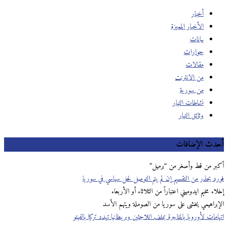
أخبار
الأخبار المميزة
بيانات
حوارات
مقالات
من الانترنت
من سورية
نشاطات التيار
وثائق التيار
دث الإضافات
ر من قط وأصغر من “برميل”
د يحذر من التقسيم إن لم يتم التوصل لحل سياسي في سوريا
ء مخيم ايدوميني اعتباراً من الثلاثاء أو الأربعاء
براهيمي يخشى على سوريا من الصوملة ويتهم الأسد
مات لأوروبا بالمتاجرة بملف اللاجئين وبريطانيا تهدد تركيا بالفيتو