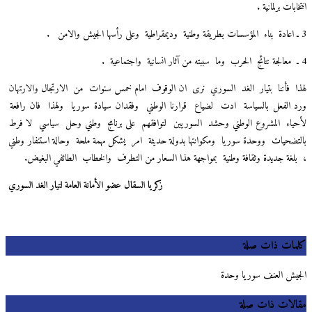
ابات برلمانية
.
بناء
المؤسسات بطريقة وطنية
وديمقراطية
وعلى رأسها الجيش والامن
.
معالجة نتائج
الحرب
وما
سببته من آثار انسانية
واجتماعية
.
ا
فأننا
بتيار
الغد
السوري
نرى
ان الوقوف
امام خمس سنوات
من
الارتجال والارتهان
 الفعل
بالسياسة
ادت
لضياع
قرارنا الوطني
وفقدان سيادة سوريا
ولهذا
فان رافعة
ياء
المشروع الوطني
وحشد
السوريين
لتوافقهم
على برنامج
وطني وحل
سياسي
لا فرط
تضحيات
ووحدة سوريا
ومكوانتها بدولة حديثة
امر
يشكل مهمة ملحة
وحالة استنفار وطني
لغة جديدة وثقافة وطنية
بمواجهة هذا السعار من التطرف
والخطاب
الطائفي البغيض.
زكريا السقال عضو الأمانة العامة لتيار الغد السوري
مات ذات صلة
يش العنف سوريا وحدة
لات ذات صلة