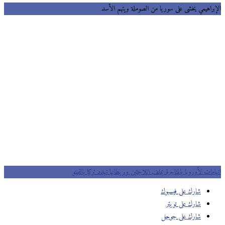
براهيمي يخشى على سوريا من الصوملة ويتهم الأسد
مات لأوروبا بالمتاجرة بملف اللاجئين وبريطانيا تهدد تركيا بالفيتو
شارك على فيسبوك
شارك على تويتر
شارك على جوجل