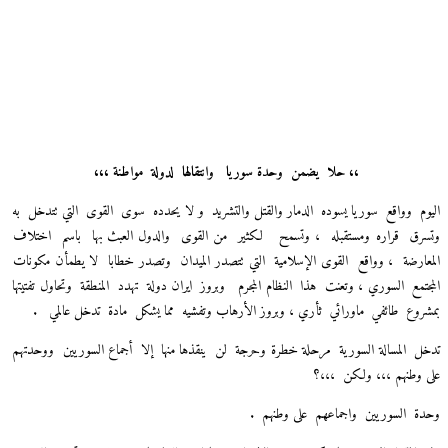
،، حلا
يضمن
وحدة سوريا
وانتقالها
لدولة
مواطنة ،،،
وم
وواقع
سوريا يسوده
الدمار والقتل والتشريد
و لا يحدده
سوى
القوى
التي تتدخل
به
رق
قراره
ومستقبله
، وتسمح
لكثير
من القوى
والدول العبث بها
باسم
اختلاف
ارضة
، وواقع
القوى
الإسلامية
التي تتصدر الميدان
وتصدر خطابا
لا يطمأن مكونات
تمع
السوري ، وتعنت
هذا
النظام
المجرم
وبروز
ايران دولة
تهدد
المنطقة
وتحاول تفتيتها
روع
طائفي
ماورائي
ثأري ، وبروز الأرهاب وتفشيه
مما يشكل
مادة
تدخل عالمي
.
خل
المسالة السورية
مرحلة خطرة وحرجة
لن
ينقذها منها
إلا
أجماع السوريين
ووحدتهم
 وطنهم
،،، ولكن
،،،؟
دة
السوريين
واجماعهم
على وطنهم
.