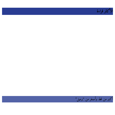
كثر قراءة
ر من قط وأصغر من “برميل”