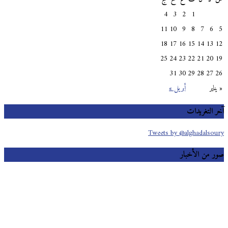
4
3
2
1
11
10
9
8
7
6
18
17
16
15
14
13
25
24
23
22
21
20
31
30
29
28
27
اير
أبريل »
 التغريدات
Tweets by @alghadalso
 من الأخبار