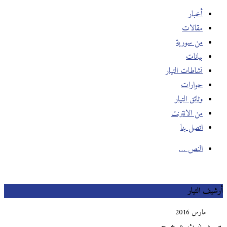
أخبار
مقالات
من سورية
بيانات
نشاطات التيار
حوارات
وثائق التيار
من الانترنت
اتصل بنا
النص …
يف التيار
مارس 2016
د
ن
ث
ع
خ
ج