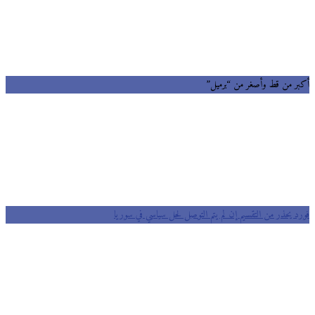
ر من قط وأصغر من “برميل”
د يحذر من التقسيم إن لم يتم التوصل لحل سياسي في سوريا