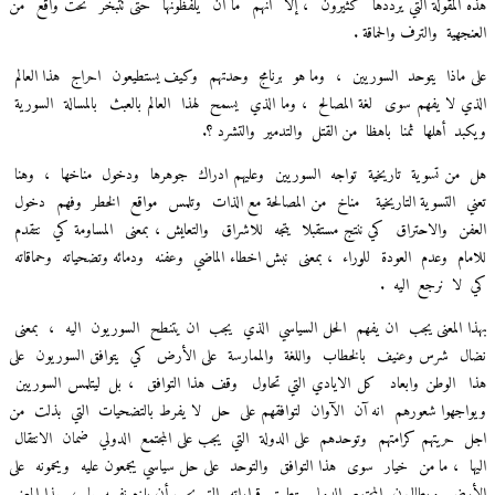
المقولة التي يرددها
كثيرون
، إلا
انهم
ما ان
يلفظونها
حتى تتبخر
تحت واقع
من
جهية
والترف
والحماقة .
 ماذا
يتوحد
السوريين
،
وما هو
برنامج
وحدتهم
وكيف يستطيعون
احراج
هذا العالم
ي لا يفهم سوى
لغة المصالح
، وما الذي
يسمح
لهذا
العالم بالعبث
بالمسالة
السورية
بد
أهلها
ثمنا
باهظا
من القتل
والتدمير
والتشرد ؟.
من تسوية
تاريخية
تواجه
السوريين
وعليهم ادراك
جوهرها
ودخول
مناخها
،
وهنا
التسوية
التاريخية
مناخ
من المصالحة مع الذات
وتلمس
مواقع
الخطر
وفهم
دخول
فن
والاحتراق
كي ننتج
مستقبلا
يتجه
للاشراق
والتعايش ، بمعنى
المساومة كي
نتقدم
ام
وعدم
العودة
للوراء
، بمعنى
نبش
اخطاء الماضي
وعفنه
ودمائه وتضحياته
وحماقاته
لا
نرجع
اليه
.
ا المعنى يجب
ان يفهم
الحل السياسي
الذي
يجب
ان يتنطح
السوريون
اليه
،
بمعنى
ل
شرس
وعنيف
بالخطاب
واللغة
والممارسة
على الأرض
كي
يتوافق السوريون
على
الوطن وابعاد
كل
الايادي التي تحاول
وقف هذا التوافق
، بل ليتلمس السوريين
اجهوا شعورهم
انه آن
الآوان
لتوافقهم
على
حل
لا يفرط بالتضحيات
التي
بذلت
من
حريتهم كرامتهم
وتوحدهم
على الدولة
التي
يجب على المجتمع
الدولي
ضمان
الانتقال
، ما من
خيار
سوى
هذا التوافق
والتوحد
على حل سياسي
يجمعون عليه
ويحمونه
على
رض
ويطالبون
المجتمع
الدولي
بتطبيق
قراراته
التي يجب أن يلزم نفسه بها
،
بهذا المعنى