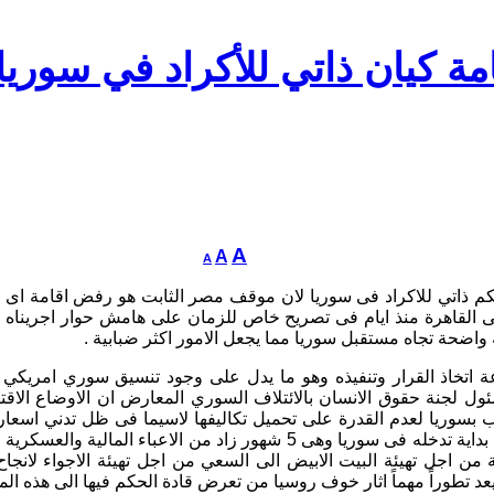
 كيان ذاتي للأكراد في سوريا
A
A
A
ذاتي للاكراد فى سوريا لان موقف مصر الثابت هو رفض اقامة اى كيا
ى القاهرة منذ ايام فى تصريح خاص للزمان على هامش حوار اجريناه
اضحة تجاه مستقبل سوريا مما يجعل الامور اكثر ضبابية .
اتخاذ القرار وتنفيذه وهو ما يدل على وجود تنسيق سوري امريكي
 بسوريا لعدم القدرة على تحميل تكاليفها لاسيما فى ظل تدني اسعا
التقدم الذي يرجوة بوتين خلال المدة الزمنية التى سبق ان وضعها عند بداية 
من اجل تهيئة البيت الابيض الى السعي من اجل تهيئة الاجواء لانج
طوراً مهماً اثار خوف روسيا من تعرض قادة الحكم فيها الى هذه المح