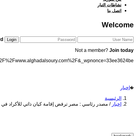
نشاطات التيار
اتصل بنا
Welcome
d?
Not a member?
Join today
p%3A%2F%2Fwww.alghadalsoury.com%2F&_wpnonce=33ee3624be
اخبار
�
الرئيسية
اخبار
/
مصدر رئاسي : مصر ترفض إقامة كيان ذاتي للأكراد في 