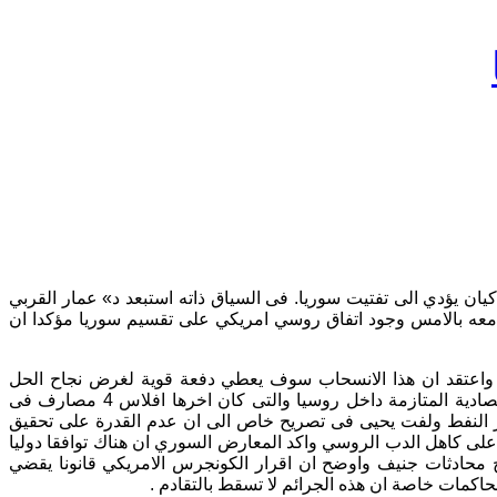
ن يؤدي الى تفتيت سوريا. فى السياق ذاته استبعد د» عمار القربي
 معه بالامس وجود اتفاق روسي امريكي على تقسيم سوريا مؤكدا ان
 واعتقد ان هذا الانسحاب سوف يعطي دفعة قوية لغرض نجاح الحل
السياسي وتقدم المفاوضات الجارية الان. واكد فراس حاج يحيى مسئول لجنة حقوق الانسان بالائتلاف السوري المعارض ان الاوضاع الاقتصادية المتازمة داخل روسيا والتى كان اخرها افلاس 4 مصارف فى
ر النفط ولفت يحيى فى تصريح خاص الى ان عدم القدرة على تحقيق
تدخله فى سوريا وهى 5 شهور زاد من الاعباء المالية والعسكرية على كاهل الدب الروسي واكد المعارض السوري ان هناك توافقا دوليا
اح محادثات جنيف واوضح ان اقرار الكونجرس الامريكي قانونا يقضي
اكمات خاصة ان هذه الجرائم لا تسقط بالتقادم .