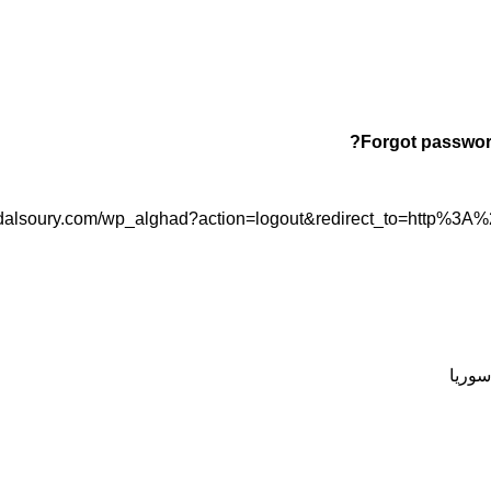
Forgot passwor
hadalsoury.com/wp_alghad?action=logout&redirect_to=htt
سوريا