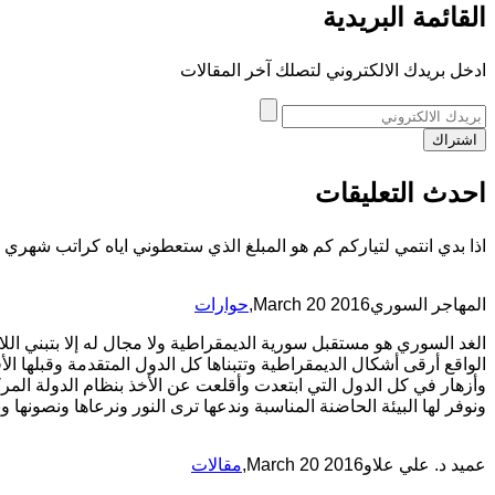
القائمة البريدية
ادخل بريدك الالكتروني لتصلك آخر المقالات
احدث التعليقات
اذا بدي انتمي لتياركم كم هو المبلغ الذي ستعطوني اياه كراتب شهري
المهاجر السوري
March 20 2016
,
حوارات
الغد السوري هو مستقبل سورية الديمقراطية ولا مجال له إلا بتبني الل
الواقع أرقى أشكال الديمقراطية وتتبناها كل الدول المتقدمة وقبلها الأ
وأزهار في كل الدول التي ابتعدت وأقلعت عن الأخذ بنظام الدولة المرك
ونوفر لها البيئة الحاضنة المناسبة وندعها ترى النور ونرعاها ونصونها ون
عميد د. علي علاو
March 20 2016
,
مقالات