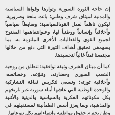
إن حاجة الثورة السورية وثوارها وقواها السياسية
والمدنية لميثاق شرف وطني؛ باتت ملحة وضرورية،
ليكون ناظماً لعمل القوىالسياسية؛ وضابطاً سياسياً
وأخلاقياً وإنسانياً ووطنياً لها، وعنوانتفاهمها المفتوح
لجميع القوى والفعاليات الأخرى الملتزمة به، بما
يسهمفي تحقيق أهداف الثورة التي دفع من خلالها
مجتمعنا ثمناً غالياً لتجسيدها.
كما أن ميثاق الشرف وثيقة توافقية؛ تنطلق من روحية
الشعب السوري وحضارته، وتنوّعه، وخصائصه،
وأخلاقية ثورته؛ وتسعى لتكريس ثقافة التشاركية
والوحدة الوطنية التي عاشها أبناء سورية عبر تاريخهم
بكل مكوناتهم الفكرية والسياسية والدينية والأثنية
والمذهبية، وبما يعزز أسس الطمأنينة لمستقبلهم في
وطن يحترم حقوق مواطنيه وانتماءاتهم بكل تنوعاتها.