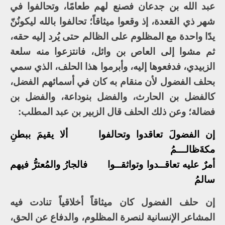
عبد الله بن جدعان فصنع لهم طعامًا، وتحالفوا في
شهر ذي القعدة، إذ وقعوا ميثاقاً؛ تحالفوا بالله ليكونُنّ
يدًا واحدة مع المظلوم على الظالم حتى يُرد إليه حقه،
ثم مشوا إلى العاص بن وائل، فانتزعوا منه سلعة
الزبيدي، فدفعوها إليه، وأبرموا هذا الحلف، الذي سمي
بحلف الفضول لأن منقام به كان في أسمائهم الفضل،
كالفضل بن الحارث، والفضل بنوداعة، والفضل بن
فضالة؛ وعن ذلك الحلف قال الزبير بن عبد المطلب:
إن الفضولَ تعاقدوا وتحالفوا ألا يقيمَ ببطنِ
مكةَظالـــمُ
أمرٌ عليه تعاقــدوا وتواثقــوا فالجارُ والمُعترُّ فيهم
سالمُ
إن حلف الفضول كان ميثاقاً أخلاقياً تنادت فيه
المشاعر الإنسانية لنصرة المظلوم، والدفاع عن الحق،