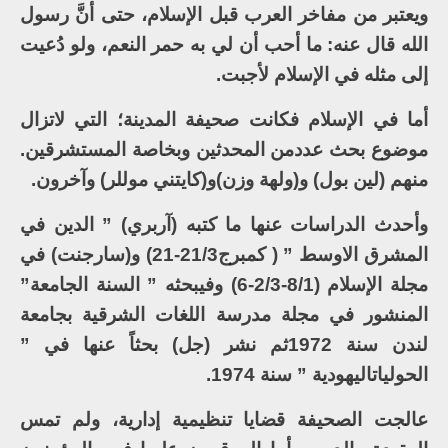
ويعتبر من مفاخر العرب قبل الإسلام، حتى أنَّ رسول
الله قال عنه: ما أحب أن لي به حمر النعم، ولو دُعيت
إلى مثله في الإسلام لأجبت.
أما في الإسلام فكانت صحيفة المدينة؛ التي لاتزال
موضوع بحث عددمن المحدثين وبخاصة المستشرقين.
منهم (لين بول) و(ولهة وزن)و(كايتني موللر) وآخرون.
وأحدث الدراسات عنها ما كتبه (آربري) ” الدين في
المشرق الاوسط ” ( كمبرج21/3-21) و(سارجنت) في
مجلة الإسلام (8/1-2/3-6) وفيبحثه ” السنة الجامعة”
المنشور في مجلة مدرسة اللغات الشرقية بجامعة
لندن سنة 1972ثم نشر (جل) بحثاً عنها في ”
الحولياتاليهودية ” سنة 1974.
عالجت الصحيفة قضايا تنظيمية إدارية، ولم تمس