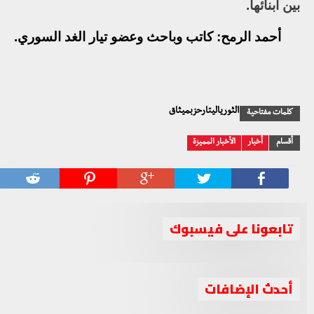
بين أبنائها.
أحمد الرمح: كاتب وباحث وعضو تيار الغد السوري.
الثورياليتارحزبميثاق
كلمات مفتاحية
أقسام
أخبار
الأخبار المميزة
تابعونا على فيسبوك
أحدث الإضافات