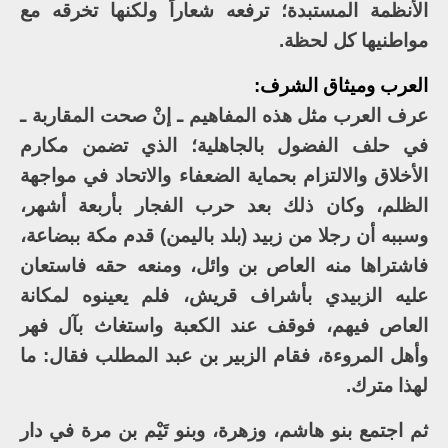
الأنظمة المستبدة؛ ترفعه شعاراً ولكنها تخرقه مع
مواطنيها كل لحظة.
العرب وميثاق الشرف:
عرف العرب مثل هذه المفاهيم ـ إنْ صحت المقاربة ـ
في حلف الفضول بالجاهلية؛ الذي تضمن مكارم
الأخلاق والالتزام بحماية الضعفاء والاتحاد في مواجهة
الظلم، وكان ذلك بعد حرب الفجار بأربعة أشهر،
وسببه أن رجلا من زبيد (بلد باليمن) قدم مكة ببضاعة،
فاشتراها منه العاص بن وائل، ومنعه حقه فاستعان
عليه الزبيدي بأشراف قريش، فلم يعينوه لمكانة
العاص فيهم، فوقف عند الكعبة واستغاث بآل فهر
وأهل المروءة، فقام الزبير بن عبد المطلب فقال: ما
لهذا مترك.
ثم اجتمع بنو هاشم، وزهرة، وبنو تَيْم بن مرة في دار