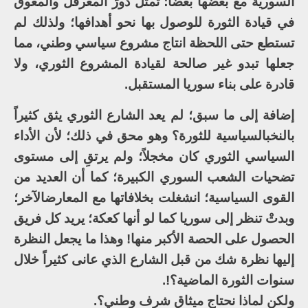
السورية مع بعضها بعضاً؛ تمثل دورَ المعرقل والمعوق
في قيادة الثورة للوصول بها نحو أهدافها؛ ولذلك لم
تستطع حتى اللحظة انتاج مشروع سياسي وطني، مما
جعلها تبدو غير صالحة لقيادة المشروع الثوري، ولا
قادرة على بناء سوريا المستقبل.
إضافة إلى ما سبق؛ لم يعد الشارع الثوري يثق كثيراً
بالنخبالسياسية للثورة؟ وهو محق في ذلك؛ لأن الأداء
السياسي الثوري كان مخجلاً؛ ولم يرتقِ إلى مستوى
تضحيات الشعب السوري الكبيرة؛ كما أن العديد من
القوى السياسية؛ انشغلت بخلافاتها مع المعارضالآخر؛
وبدتْ تنظر إلى سوريا كما لو أنها كعكة؛ يريد كل فريق
الحصول على الحصة الأكبر منها! وهذا ما يجعل النظرة
إليها نظرة شك من قبل الشارع الذي عانى كثيراً خلال
سنوات الثورة الماضية؟!.
ولكن لماذا نحتاج ميثاق شرف وطني؟.