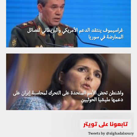
غراسيموف ينتقد الدعم الأمريكي والبريطاني لفصائل
المعارضة في سوريا
واشنطن تحض الأمم المتحدة على التحرك لمحاسبة إيران على
دعمها مليشيا الحوثيين
تابعونا على تويتر
Tweets by @alghadalsoury