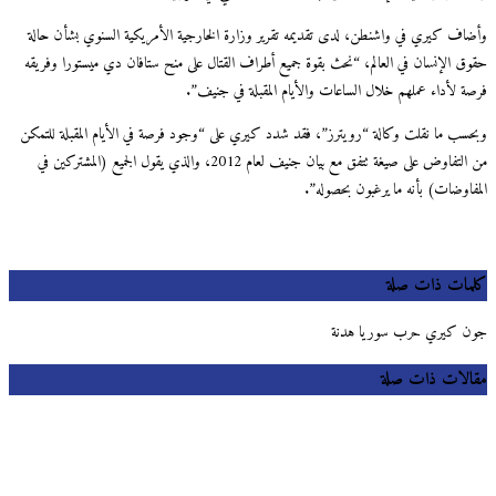
اف كيري في واشنطن، لدى تقديمه تقرير وزارة الخارجية الأمريكية السنوي بشأن حالة
ق الإنسان في العالم، “نحث بقوة جميع أطراف القتال على منح ستافان دي ميستورا وفريقه
ة لأداء عملهم خلال الساعات والأيام المقبلة في جنيف”.
سب ما نقلت وكالة “رويترز”، فقد شدد كيري على “وجود فرصة في الأيام المقبلة للتمكن
من التفاوض على صيغة تتفق مع بيان جنيف لعام 2012، والذي يقول الجميع (المشتركين في
فاوضات) بأنه ما يرغبون بحصوله”.
مات ذات صلة
 كيري حرب سوريا هدنة
لات ذات صلة