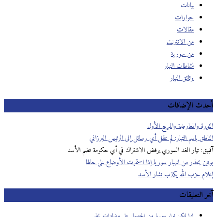
بيانات
حوارات
مقالات
من الانترنت
من سورية
نشاطات التيار
وثائق التيار
دث الإضافات
رة والمعارضة والمربع الأول
طق باسم التيار: لم ننقل أي رسائل إلى الرئيس البرزاني
يق: تيار الغد السوري يرفض الاشتراك في أي حكومة تضم الأسد
ين يحذر من انهيار سوريا إذا استمرت الأوضاع على حالها
ام حزب الله يكذب بشار الأسد
 التعليقات
ادا تمكن ثوار سوريا من الحصول على مضادات للط