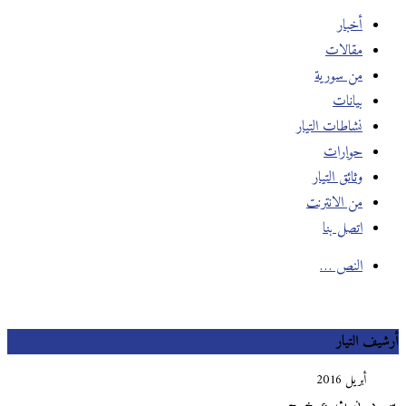
أخبار
مقالات
من سورية
بيانات
نشاطات التيار
حوارات
وثائق التيار
من الانترنت
اتصل بنا
النص …
يف التيار
أبريل 2016
د
ن
ث
ع
خ
ج