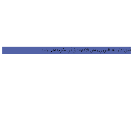
يق: تيار الغد السوري يرفض الاشتراك في أي حكومة تضم الأسد