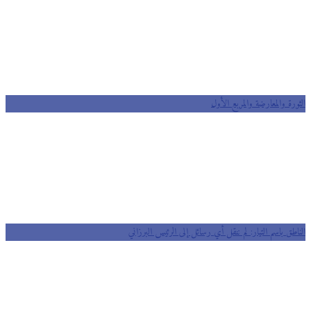
رة والمعارضة والمربع الأول
طق باسم التيار: لم ننقل أي رسائل إلى الرئيس البرزاني