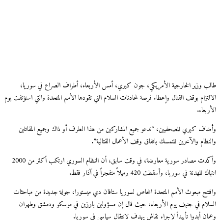
ب وزير الخارجية الأمريكي، جون كيري، أمس الأربعاء، أطراف الصراع في سوريا،
لتزام بوقف القتال وإعطاء فرصة لمحادثات السلام التي تقودها الأمم المتحدة والتي استؤنفت يوم
بعاء.
اف كيري للصحفيين، “ندعو جميع المشاركين من هذا الطرف أو ذاك وجميع المقاتلين
نظام والآخرين للتمسك باتفاق وقف الأعمال القتالية”.
وأكدت مصادر سورية معارضة، في وقت سابق، أن النظام السوري ارتكب أكثر من 2000
 للهدنة في سوريا، وأسقطت 420 برميلاً متفجراً في آذار فقط.
تتح مبعوث الأمم المتحدة الخاص لسوريا ستافان دي ميستورا، جولة جديدة من مباحثات
لام في جنيف يوم الأربعاء، حيث قال إن مسؤولين بارزين في موسكو ودمشق وطهران
ان أبدوا تأييداً لإجراء نقاش يهدف لانتقال سياسي في سوريا.