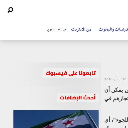
دراسات والبحوث
من الانترنت
عن الغد السوري
تابعونا على فيسبوك
20 أبريل، 2016
ين يمكن أن
أحدث الإضافات
7500 شخص، من مخيمات احتجازهم في
 طلبوا اللجوء”، أي