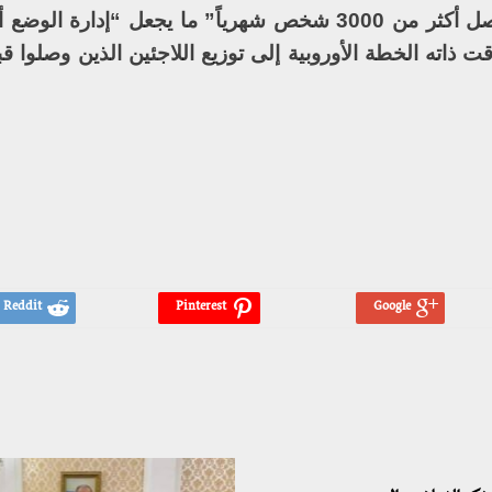
وقالت الهيئة اليونانية إنه بهذه الوتيرة “يصل أكثر من 3000 شخص شهرياً” ما يجعل “إ