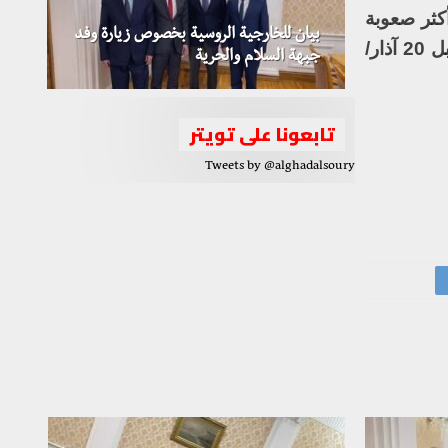
دارة الوضع أكثر صعوبة
بيان للخارجية الروسية بخصوص زيارة وفد
بالنسبة إلى اليونان إذا لم تتسارع في الوقت ذاته الخطة الأوروبية إلى توزيع اللاجئين الذين وصلوا قبل 20 آذار/
جبهة السلام والحرية
تابعونا على تويتر
Tweets by @alghadalsoury