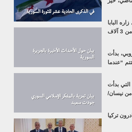
الاتفاق الموقع في 20 آذار/مارس الماضي، حيّز
في الذكرى الحادية عشر للثورة السورية
اره البابا
فرنسيس السبت الماضي، وتعتبر منظمات غير حكومية ظروف الحياة فيه مهينة. وما زال ما يقرب من 3 آلاف
بيان حول الأحداث الأخيرة بالجزيرة
وبي، بدأت
السورية
تم “عندما
 التي بدأت
 من نيسان/
بيان تعزية بالمفكر الإسلامي السوري
جودت سعيد
درون تركيا