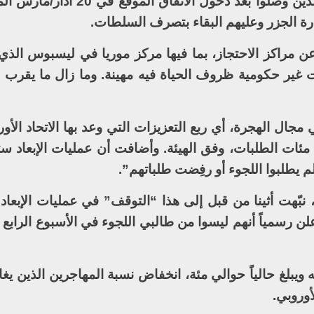
“الغالبية الساحقة” من هؤلاء الأشخاص الذين وصلوا بعد دخول 
درة الجزر وعليهم البقاء بتصرف السلطات.
 مراكز الاحتجاز، بما فيها مركز موريا في ليسبوس الذي ز
ال الهجرة، أي ربع التعزيزات التي وعد بها الاتحاد الأور
مئات الطلبات، وفق الهيئة. وأضافت أن عمليات الإبعاد ست
يطلبوا اللجوء أو رفِضت طلباتهم”.
 نبّهت أثينا من قبل إلى هذا “التوقف” في عمليات الإبعاد
ن أُعلن رسمياً أنهم ليسوا من طالبي اللجوء في الأسبوع الرابع
ه ويبلغ حالياً حوالي مئة، انخفاض نسبة المهاجرين الذين يغا
أوروبي.