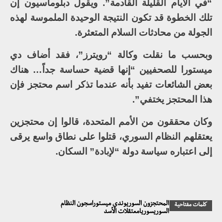
“في الأيام القليلة القادمة”. ويقول دبلوماسيون إن
تلك الخطوة قد تكون النتيجة الوحيدة الملموسة لهذه
الجولة من محادثات السلام المتعثرة.
وبحسب ما نقلت وكالة “رويترز”، فقد أضاف دي
ميستورا للصحفيين “إنها قضية حساسة جداً… هناك
بعض الشائعات تفيد بأنه عندما تذكر اسم محتجز فإن
هذا المحتجز يختفي”.
وكان محققون من الأمم المتحدة، قالوا إن محتجزين
يعتقلهم النظام السوري، قتلوا على نطاق واسع يرقى
إلى اعتباره سياسة دولة “لإبادة” السكان.
المحتجزون السوريوندي ميستوراسجون النظام
كلمات مفتاحية
السوريسوريامعتقلات الأسد