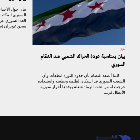
بيان حول الأحداث
الغد السوري عن
سجن غويران (سج
أخبار
بيان بمناسبة عودة الحراك الشعبي ضد النظام
السوري
كلما أعتقد النظام بأن جذوة الثورة انطفأت وأن
الشعب السوري قد استكان لظلمه وبطشه واستبداده
خرجت له من تحت الرماد شعلة يوقدها أحرار سورية
الأبطال في...