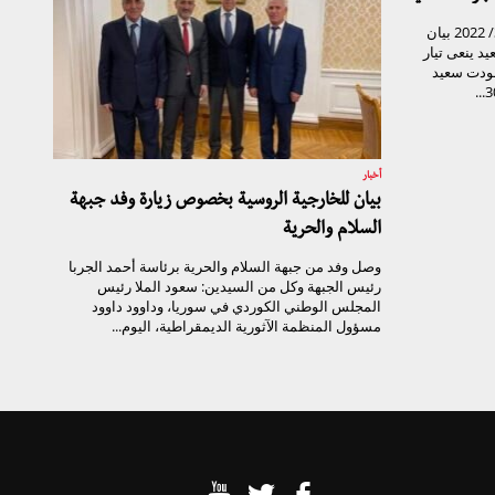
تيار الغد السوري المكتب الإعلامي 31/01/ 2022 بيان
د ينعى تيار
جودت سعيد
أخبار
بيان للخارجية الروسية بخصوص زيارة وفد جبهة
السلام والحرية
وصل وفد من جبهة السلام والحرية برئاسة أحمد الجربا
رئيس الجبهة وكل من السيدين: سعود الملا رئيس
المجلس الوطني الكوردي في سوريا، وداوود داوود
مسؤول المنظمة الآثورية الديمقراطية، اليوم...