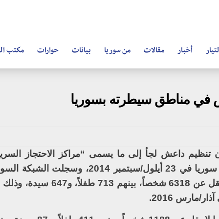
تيار
أخبار
مقالات
من سوريا
بيانات
حوارات
مكتب ال
 في مناطق سيطرته بسوريا
 تنظيم داعش لجأ إلى ما يسمى “مراكز الاحتجاز السرية
هجمات التحالف الدولي على مواقعه في سوريا في 23 أيلول/سبتمبر 014
الإنسان قيام تنظيم داعش باعتقال ما لا يقل عن 6318 شخصاً، 