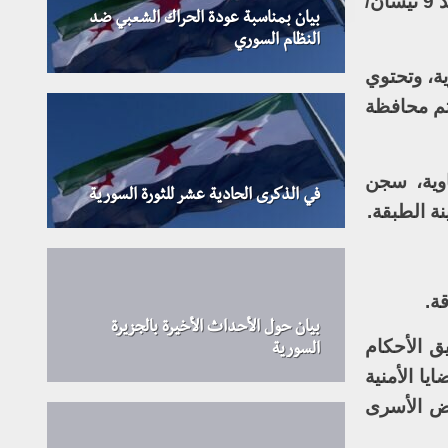
وسجلت الشبكة إخفاء التنظيم القسري لما لا يقل عن 1188 شخصاً، بينهم 411 طفلاً، و87 سيدة، منذ 9 نيسان/
بيان بمناسبة عودة الحراك الشعبي ضد
النظام السوري
جاز سرية، وتحتوي
 بـ 26 مركزاً تليها محافظة دير الزور بـ 20 مركزا، ثم محافظة
عاوية، سجن
في الذكرى الحادية عشر للثورة السورية
ة الطبقة.
بيان حول الأحداث الأخيرة بالجزيرة
ق الأحكام
السورية
ا الأمنية
عض الأسرى