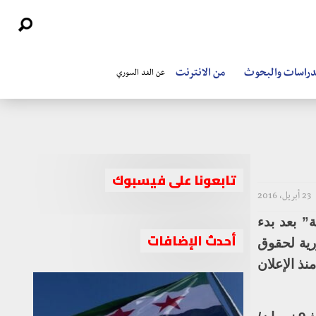
دراسات والبحوث
من الانترنت
عن الغد السوري
تابعونا على فيسبوك
23 أبريل، 2016
” بعد بدء
أحدث الإضافات
2، وسجلت الشبكة السورية لحقوق
بينهم 713 طفلاً، و647 سيدة، وذلك منذ الإعلان