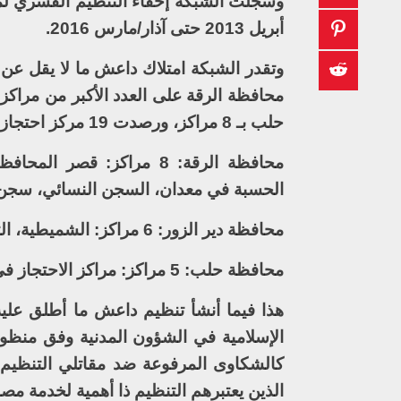
أبريل 2013 حتى آذار/مارس 2016.
حلب بـ 8 مراكز، ورصدت 19 مركز احتجاز من ضمنها بعض السجون، توزعت على النحو التالي:
محافظة الرقة: 8 مراكز: 
الحسبة في معدان، السجن النسائي، سجن ا
محافظة دير الزور: 6 مراكز: الشميطية، التبني، الحسينية، البصيرة، الميادين، البوكمال.
محافظة حلب: 5 مراكز: مراكز الاحتجاز في مدينة جرابلس، منبج، دير حافر، الباب، مراكز احتجاز متفرقة.
هذا فيما أنشأ تنظيم داعش ما أطلق عليه
الإسلامية في الشؤون المدنية وفق منظوره
كالشكاوى المرفوعة ضد مقاتلي التنظيم 
الذين يعتبرهم التنظيم ذا أهمية لخدمة مصا