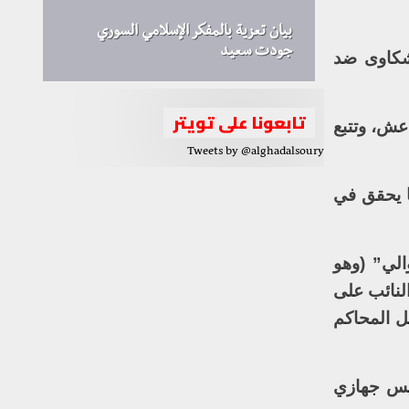
بيان تعزية بالمفكر الإسلامي السوري
جودت سعيد
لشكاوى ضد
تابعونا على تويتر
اعش، وتتبع
Tweets by @alghadalsoury
ما يحقق في
لي” (وهو
النائب على
ل المحاكم
ئيس جهازي