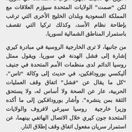
لكن “صمت” الولايات المتحدة سيؤزم العلاقات مع
المملكة السعودية وبلدان الخليج الأخرى التي ترغب
بإطاحة نظام الأسد، وكذلك تركيا التي تقصف
باستمرار المناطق الشمالية لسوريا.
من جانبها، لا ترى الخارجية الروسية في مبادرة كيري
إشارة إلى فشل الهدنة في سوريا. ويقول ممثل
روسيا الدائم لدى منظمات الأمم المتحدة في جنيف
أليكسي بورودافكين، في حديث إلى وكالة “تاس”،
“كل ما يقال عن “فشل” اتفاق وقف العمليات
الحربية، عار عن الصحة ولا أساس له، ولا يستحق
الثقة بمن ينشره”. وأشار بورودافكين إلى ما أكده
وزيرا خارجية روسيا سيرغي لافروف والولايات
المتحدة جون كيري خلال الاتصال الهاتفي بينهما، عن
استمرار سريان مفعول اتفاق وقف إطلاق النار.