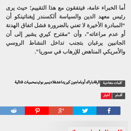
أما الخبراء عامة، فيتفقون مع هذا التقييم؛ حيث يرى
رئيس معهد الدين والسياسة ألكسندر إيغناتينكو أن
“المبادرة الأخيرة لا تعني بالضرورة فشل اتفاق الهدنة
أو عدم مراعاته”، وأن “مقترح كيري يشير إلى أن
الجانبين يرغبان بتجنب تداخل النشاط الروسي
والأمريكي المناهض للإرهاب في سوريا”.
الرقةباراك أوباماجون كيريداعشفلاديمير بوتينمحميات قتالية
كلمات مفتاحية
أقسام
أخبار