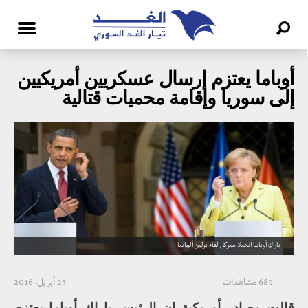
أوباما يعتزم إرسال عسكريين أمريكيين
إلى سوريا وإقامة محميات قتالية
باراك أوباما انجيلا ميركل لقاء برلين ألمانيا
689 مشاهدات
25 أبريل، 2016
قالت مصادر أمريكية إن الرئيس باراك أوباما يعتزم