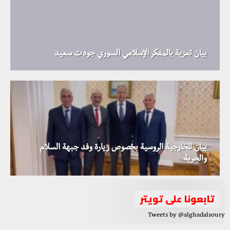
بيان تعزية بالمفكر الإسلامي السوري جودت سعيد
بيان للخارجية الروسية بخصوص زيارة وفد جبهة السلام
والحرية
تابعونا على تويتر
Tweets by @alghadalsoury