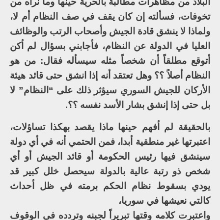
البلاد من مظاهرات مطالبة بالحرية حينها وما نراه من
تخوفات، فسألته إن كان يقف في صف النظام أم لا،
ولماذا لا ينشق قادة الجيش وأصحاب الرتب والوظائف
العليا في الدولة عن النظام، فأجابني بسؤال لم أكن
أتوقع مطلقاً أن شخصاً مثله سيسأله فقال: من هو
النظام أصلاً ؟؟ وهل تعتقد أنه إذا انشق حتى قائد هيئة
الأركان للجيش السوري سيؤثر ذلك على “النظام” لا
بل حتى إذا إنشق بشار الأسد نفسه ؟؟.
بالحقيقة لم أفهم حينها ماذا يقصد بهكذا تساؤلات،
اعتبرتها غير منطقية أبدا، فمن الحتمي أنه في أي دولة
سينشق فيها رئيس الحكومة أو قائد الجيش أو أي
شخص ذو رتبة عالية بالدولة سيحصل خلل كبير قد
يودي بسقوط نظام الحكم برمته في ظل أحداث
كالتي نعيشها في سوريا،
واعتبرت كلامه وقتها تبريراً لجبنه وتردده في الوقوف