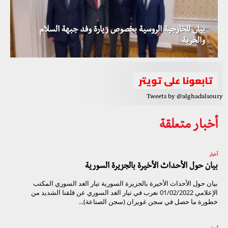
بيان للخارجية الروسية بخصوص زيارة وفد جبهة السلام
والحرية
تابعونا على تويتر
Tweets by @alghadalsoury
أخبار متعلقة
أخبار
بيان حول الأحداث الأخيرة بالجزيرة السورية
بيان حول الأحداث الأخيرة بالجزيرة السورية تيار الغد السوري المكتب
الإعلامي 01/02/2022 نعرب في تيار الغد السوري عن قلقنا الشديد من
خطورة ما حصل في سجن غويران (سجن الصناعة)...