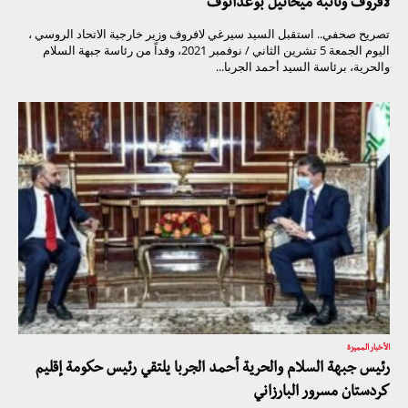
لافروف ونائبه ميخائيل بوغدانوف
تصريح صحفي.. استقبل السيد سيرغي لافروف وزير خارجية الاتحاد الروسي ،
اليوم الجمعة 5 تشرين الثاني / نوفمبر 2021، وفداً من رئاسة جبهة السلام
والحرية، برئاسة السيد أحمد الجربا...
الأخبار المميزة
رئيس جبهة السلام والحرية أحمد الجربا يلتقي رئيس حكومة إقليم
كردستان مسرور البارزاني