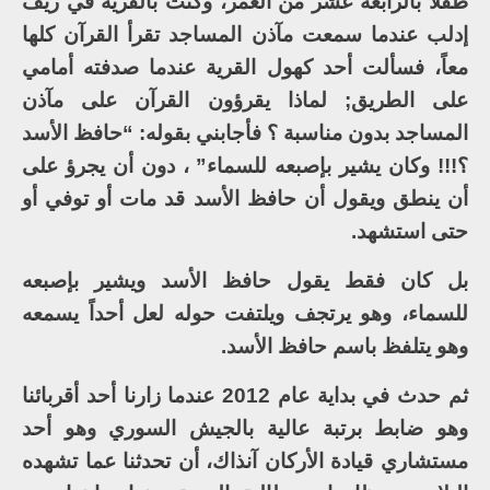
طفلاً بالرابعة عشر من العمر، وكنت بالقرية في ريف
إدلب عندما سمعت مآذن المساجد تقرأ القرآن كلها
معاً، فسألت أحد كهول القرية عندما صدفته أمامي
على الطريق; لماذا يقرؤون القرآن على مآذن
المساجد بدون مناسبة ؟ فأجابني بقوله: “حافظ الأسد
؟!!! وكان يشير بإصبعه للسماء” ، دون أن يجرؤ على
أن ينطق ويقول أن حافظ الأسد قد مات أو توفي أو
حتى استشهد.
بل كان فقط يقول حافظ الأسد ويشير بإصبعه
للسماء، وهو يرتجف ويلتفت حوله لعل أحداً يسمعه
وهو يتلفظ باسم حافظ الأسد.
ثم حدث في بداية عام 2012 عندما زارنا أحد أقربائنا
وهو ضابط برتبة عالية بالجيش السوري وهو أحد
مستشاري قيادة الأركان آنذاك، أن تحدثنا عما تشهده