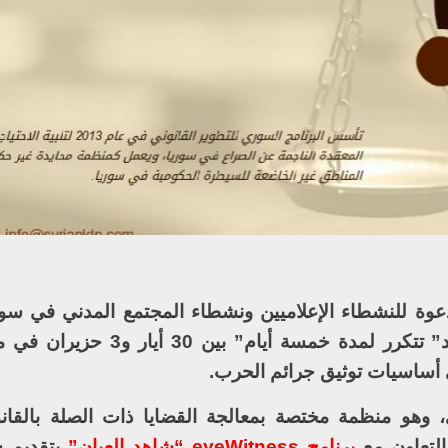
وة للنشطاء الإعلاميين ونشطاء المجتمع المدني في سو
سلسلة من الدورات التدريبية “ليوم واحد” تتكرر لمدة خمسة 
 أساسيات توثيق جرائم الحرب.
ي، وهو منظمة مختصة بمعالجة القضايا ذات الصلة بالقان
التعاون مع
برنامج eyeWitness “شاهد العيان”
بتقديم 