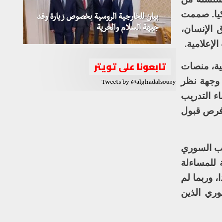
 في غازي عنتاب، تركيا. صممت
بيان للخارجية الروسية بخصوص زيارة وفد
 الإنسان،
جبهة السلام والحرية
لإعلامية.
تابعونا على تويتر
ية، منصات
 وجهة نظر
Tweets by @alghadalsoury
ء التدريب
 فرص قبول
عب السوري
ة للمساءلة
، وربما لم
وري الذين