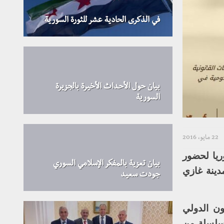
في الذكرى الحادية عشر للثورة السورية
بيان حول الأحداث الأخيرة بالجزيرة
السورية
22 مايو، 2016
ريا لحضور
بيان تعزية بالمفكر الإسلامي السوري
أيام” بين 30 أيار و3 حزيران في مدينة غازي
جودت سعيد
ون الدولي
سلسلة من