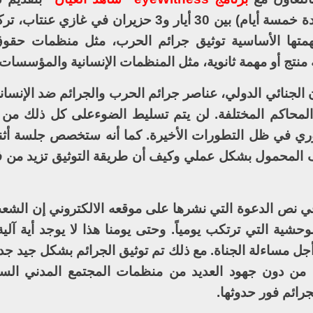
الدورات التدريبية ليوم واحد (وسيتكرر لمدة خمسة أيام) بين 30 أيار و3 حزيران
متها الأساسية توثيق جرائم الحرب، مثل منظمات حقوق
 منتج أو مهمة ثانوية، مثل المنظمات الإنسانية والمؤسسات ا
الجنائي الدولي، عناصر جرائم الحرب والجرائم ضد الإنسان
في المحاكم المختلفة. لن يتم تسليط الضوءعلى كل ذلك من
وري في ظل التطورات الأخيرة. كما أنه ستخصص جلسة أثنا
ف المحمول بشكل عملي وكيف أن طريقة التوثيق تزيد من
 في نص الدعوة التي نشرها على موقعه الالكتروني إن الش
شية التي ترتكب يومياً. وحتى يومنا هذا لا يوجد أية آلي
جل مساءلة الجناة. مع ذلك تم توثيق الجرائم بشكل جيد جدا
 من دون جهود العديد من منظمات المجتمع المدني الس
رائم فور حدوثها.