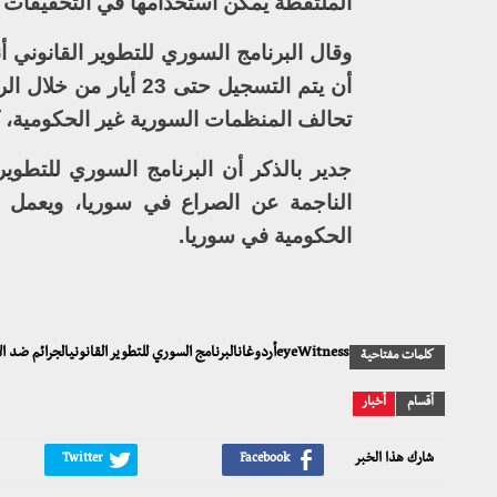
الملتقطة يمكن استخدامها في التحقيقات أ
وقال البرنامج السوري للتطوير القانوني
أن يتم التسجيل حتى 23 أيار من خلال الرابط التالي
تحالف المنظمات السورية غير الحكومية، كم
الناجمة عن الصراع في سوريا، ويعمل 
الحكومية في سوريا.
eyeWitnessأردوغانالبرنامج السوري للتطوير القانونيالجرائم ضد الإنسانيةجرائم الحربرابطة المحامين الدوليينشاهد العيان
كلمات مفتاحية
أقسام
أخبار
شارك هذا الخبر