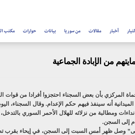
تيار
أخبار
مقالات
من سوريا
بيانات
حوارات
مكتب ال
تهم من الإبادة الجماعية
اة المركزي بأن بعض السجناء احتجزوا أفرادا من قوات الن
ميدانية أنه سينفذ فيهم حكم الإعدام. وقال السجناء، اليوم
داءات ومطالبة من نزلائه للهلال الأحمر السوري بالتدخل،
ام إلى السجن.
سى” وصل ظهر أمس السبت إلى السجن، في إيحاء بقرب تط