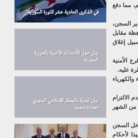
لإعدامهم، مما دفع
في الذكرى الحادية عشر للثورة السورية
ير السجن،
هظة مقابل
بيل إغلاق
بيان حول الأحداث الأخيرة بالجزيرة
ع الأمنية
السورية
ة عليه.
والكهرباء
 الالتزام
بيان تعزية بالمفكر الإسلامي السوري
 من الشهر
جودت سعيد
اخل السجن
ا لأحكام