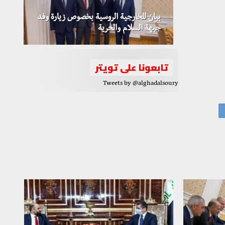
بيان للخارجية الروسية بخصوص زيارة وفد
جبهة السلام والحرية
تابعونا على تويتر
Tweets by @alghadalsoury