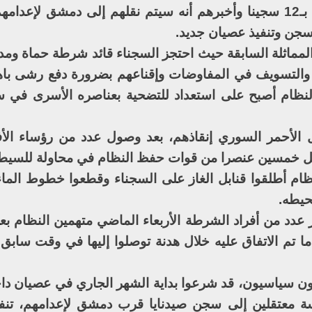
الاتفاق عليه سابقا مع السجناء، ثم التقى بـ12 سجينا وأخبرهم أنه سيتم نقلهم إلى دمشق 
لسجن وتنفيذ عصيان جديد.
المماثلة السابقة حيث احتجز السجناء قائد شرطة حماة ومد
ة والتسويف في المفاوضات وإقناعهم بضرورة دفع رشى با
لنظام أصبح على استعداد للتضحية بعناصره الأسرى في س
ل الأحمر السوري إنقاذهم، بعد وصول عدد من رؤساء الأفر
قبل خمسين عنصرا من قوات حفظ النظام في محاولة للسيطر
م أطلقوا قنابل الغاز على السجناء وقطعوا خطوط الماء 
حيطه.
د من أفراد الشرطة الأربعاء الماضي متهمين النظام بعدم
 تم الاتفاق عليه خلال هدنة توصلوا إليها في وقت سابق
ون سياسيون، قد شرعوا بداية الشهر الجاري في عصيان د
 معتقلين إلى سجن صيدنايا قرب دمشق لإعدامهم، تنفيذ