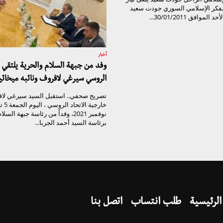
مفكر الإسلامي السوري جودت سعيد
موافق 30/01/2011...
أخبار
وفد من جبهة السلام والحرية يلتقي و
الروسي سيرغي لافروف ونائبه ميخائ
تصريح صحفي.. استقبل السيد سيرغي لاف
خارجية
نوفمبر 2021، وفداً من رئاسة جبهة الس
برئاسة السيد أحمد الجربا...
الرئيسية
طلب انتساب
اتصل بنا