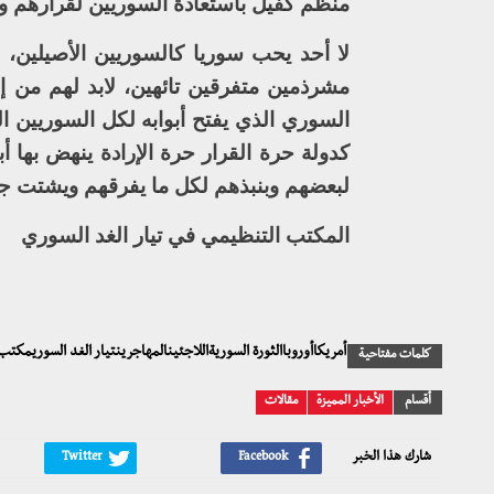
منظم كفيل باستعادة السوريين لقرارهم وكفي
لا أحد يحب سوريا كالسوريين الأصيلين، ول
مشرذمين متفرقين تائهين، لابد لهم من إ
السوري الذي يفتح أبوابه لكل السوريين الر
كدولة حرة القرار حرة الإرادة ينهض بها
لبعضهم وبنبذهم لكل ما يفرقهم ويشتت ج
المكتب التنظيمي في تيار الغد السوري
أمريكاأوروباالثورة السوريةاللاجئينالمهاجرينتيار الغد السوريمكتب
كلمات مفتاحية
أقسام
الأخبار المميزة
مقالات
شارك هذا الخبر