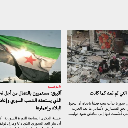
الأخبار المميزة
 التي لم تعد كما كانت
آقبيق: مستمرون بالنضال من أجل تحق
الذي يستحقه الشعب السوري وإعادة
ي سوريا بدأت تتجه فعلياً باتجاه أن تتحول
نحو السيناريو الألماني ما بعد الحرب
البلاد وإعمارها
التي قُسِّمت فيها إلى مناطق نفوذ دولية...
عشية الذكرى السابعة للثورة السورية، أكد
أن تيار الغد السوري الذي دعا ومازل لوق