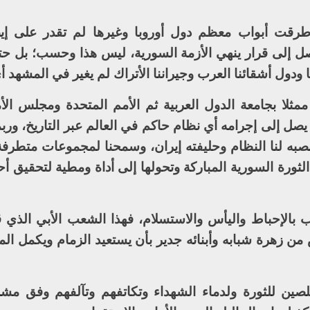
 طرقت أبواب معظم دول أوروبا وغيرها لم تقدر على إي
ل إلى قرار ينهي الأزمة السورية، ليس هذا وحسب؛ بل حت
كا ودول أشقائنا العرب وجيراننا الأتراك لم يغير في المشهد
 ممثلا بجامعة الدول العربية ثم الأمم المتحدة ومجلس الأ
 يصل إلى إجرامه أي نظام حاكم في العالم عبر التاريخ، ورب
صبه لنا النظام وحليفته إيران، وسمحنا لمجموعات متطرفة 
لثورة السورية المباركة وتحولها إلى أداة ومطية لتحقيق أح
ب بالإحباط واليأس والاستسلام، فهذا الشعب الأبي الذي 
من زهرة شبابه وأبنائه جدير بأن يستعيد الزمام ويكمل ال
لصين للثورة ولدماء الشهداء وتكاتفهم وتآلفهم وفق م