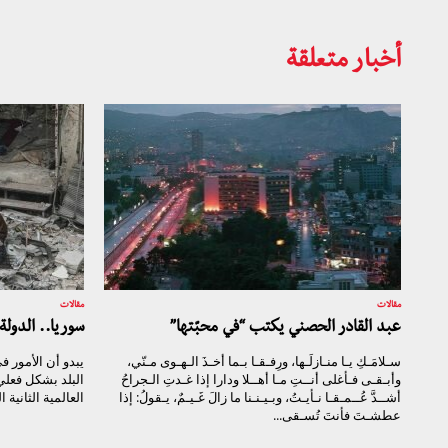
أخبار متعلقة
مقالات
مقالات
عبد القادر الحصني يكتب “في محبّتها”
سوريا.. الدولة
سـلامَـكِ يـا منـازلَـها، ورِفـقـا بـما أخـذَ الـهـوى مـنّي،
يبدو أن الأمور ف
وأبـقـى فـأغلى أنــتِ مـا أهــلا ودارا إذا غـدتِ الـجراحُ
البلد بشكل فعلي 
أشــدَّ عُــمـقـا نـأيـتُ، وبـيـنـنا ما زالَ غَـيـمٌ، يـقولُ: إذا
العالمية الثانية 
عطشـتَ فأنتَ تُسـقى...