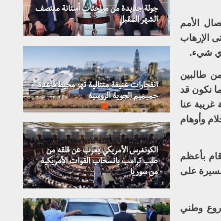
جولة جديدة من مباحثات أستانة منتصف
الشهر المقبل
صال الأمم
ى الإرهاب
 أي شيء.
من طالبين
انفجارات عنيفة متتالية تهز محيط قاعدة
ما نكون قد
حميميم الجوية الروسية
غريبة عنا
لام وأوهام
الكونغرس الأمريكي يعرب عن قلقه من
قام بأعظم
طلب ترامب بانسحاب القوات الأمريكية
مسيرة على
من سوريا
شروع وطني