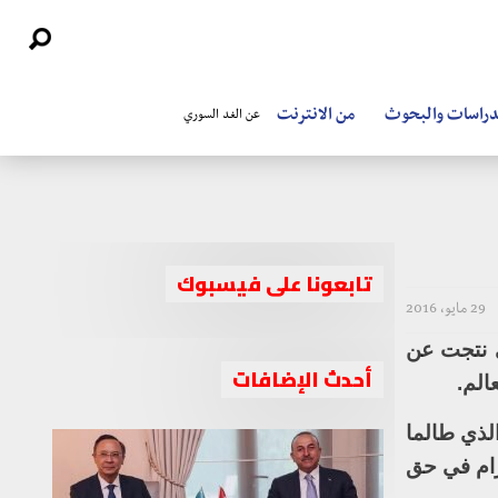
دراسات والبحوث
من الانترنت
عن الغد السوري
تابعونا على فيسبوك
29 مايو، 2016
ي نتجت عن
أحدث الإضافات
الم.
لذي طالما
رام في حق