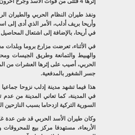
إثرها 4 قتلى من قوات الأسد وجرح آخرون.
ونفذ طيران النظام الحربي والطيران ال
وأريحا بريف أدلب، الأمر الذي أدى إلى ا
في أريحا، بالإضافة إلى اشتعال المحاصي
في الأثناء، تعرضت مزارع بروما وبلدات
والهبيط والتمانعة وطريق الجيسات ومح
الحربي، أصيب على إثرها العشرات من الم
جسر الشغور بالمدفعية.
هذا فيما تشهد مدينة إدلب نزوحا جماعيا 
في المدينة، كما تعاني المدينة من عدم ت
السورية التركية ازدحاما بسبب النازحين ال
وكان طيران الأسد الحربي قد شن عدة غا