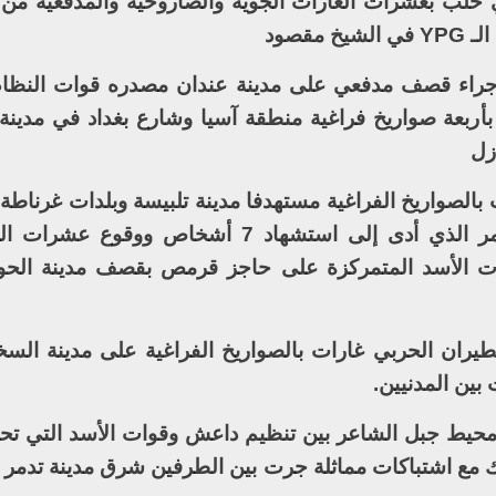
لب بعشرات الغارات الجوية والصاروخية والمدفعية من
قصود
راء قصف مدفعي على مدينة عندان مصدره قوات النظام
ربعة صواريخ فراغية منطقة آسيا وشارع بغداد في مدينة 
زل
الصواريخ الفراغية مستهدفا مدينة تلبيسة وبلدات غرناطة 
والزعفرانة في ريف حمص الشمالي الأمر الذي أدى إلى استشهاد 7 أشخا
وات الأسد المتمركزة على حاجز قرمص بقصف مدينة الحو
ان الحربي غارات بالصواريخ الفراغية على مدينة الس
بين المدنيين.
يط جبل الشاعر بين تنظيم داعش وقوات الأسد التي تحا
 مع اشتباكات مماثلة جرت بين الطرفين شرق مدينة تدم