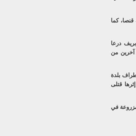
قنصا، كما
بريف درعا
 آخرين من
طراف بلدة
رها قتلى
 مزروعة في