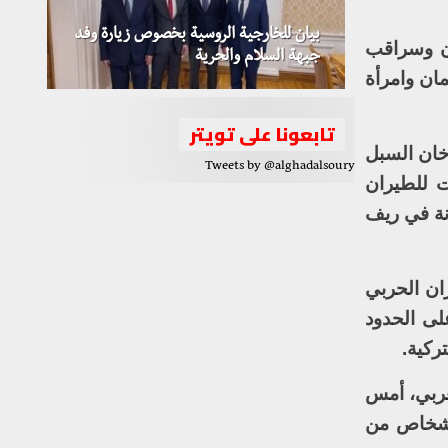
بيان للخارجية الروسية بخصوص زيارة وفد
ان وسراقب
جبهة السلام والحرية
ان وامرأة
تابعونا على تويتر
خان السبل
Tweets by @alghadalsoury
ت للطيران
نة في ريف
ان الحربي
لى الحدود
ركية.
غربي، أمس
 مركز بيع للمحروقات ومحطة ضخ للمياه، الأمر الذي أسفر عن استشهاد 10 أشخاص من