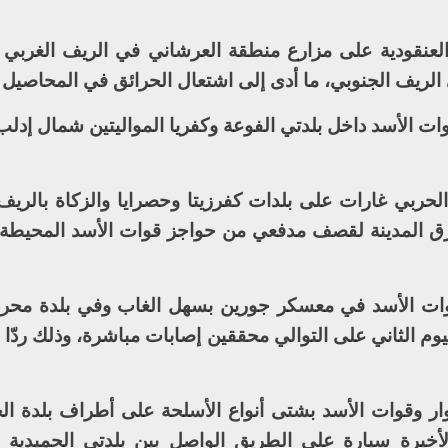
 العنقودية على مزارع منطقة العرشاني في الريف الغربي 
الريف الجنوبي، ما أدى إلى اشتعال الحرائق في المحاصيل ا
ت الأسد داخل بلدتي الفوعة وكفريا المواليتين شمال إدلب 
لحربي غارات على بلدات كفرزيتا وحصرايا والزكاة بالريف
ق المدينة لقصف مدفعي من حواجز قوات الأسد المحيطة با
ات الأسد في معسكر جورين بسهل الغاب وفي بلدة محردة
يوم الثاني على التوالي محققين إصابات مباشرة، وذلك ردّ
وار وقوات الأسد بشتى أنواع الأسلحة على أطراف بلدة ال
يرة سيارة على الطريق الواصل بين بلدتي الحميدية و