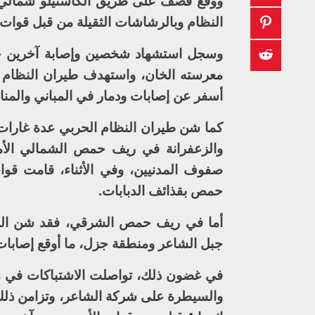
ووقع قصف على طريق الكاستيلو شمالي ح
النظام وبالرشاشات الثقيلة من قبل قوات الـ YPG في الشيخ م
وسجل استشهاد شخصين وإصابة آخرين ج
معرسته الخان، واستهدف طيران النظام بأ
أسفر عن إصابات ودمار في المباني والمنا
كما شن طيران النظام الحربي عدة غارات ب
صفوف المدنيين، وفي الأثناء، قامت ق
حمص بقذائف الدبابات.
أما في ريف حمص الشرقي، فقد شن الطير
جبل الشاعر ومنطقة جزل، ما أوقع إصابات 
في غضون ذلك، تواصلت الاشتباكات في مح
والسيطرة على شركة الشاعر، وتزامن ذلك