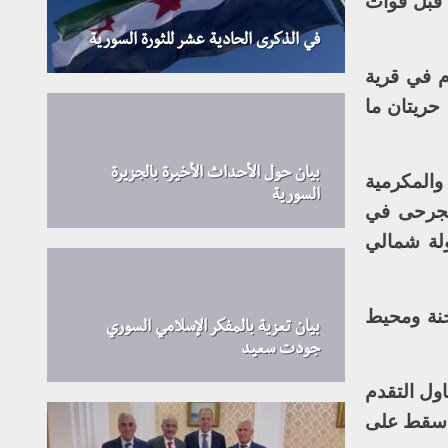
 قبل قوات
في الذكرى الحادية عشر للثورة السورية
 في قرية
حريتان ما
بيان حول الأحداث الأخيرة بالجزيرة
والمكرمية
السورية
ص ووقوع عشرات الجرحى في
لة شمالي
خنة ومحيط
بيان تعزية بالمفكر الإسلامي السوري
جودت سعيد
ول التقدم
ر سقط على