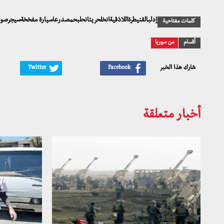
إدلبالقنيطرةاللاذقيةانخلحريتانحلبحمصدرعاسيارة مفخخةسيجرصوا
كلمات مفتاحية
أقسام
من سوريا
شارك هذا الخبر
أخبار متعلقة