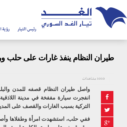
رئيس التيار
رؤية ال
طيران النظام ينفذ غارات على حلب ور
1010 مشاهدات
واصل طيران النظام قصفه للمدن والبل
انفجرت سيارة مففخة في مدينة اللاذقية و
التركية بسبب الغارات والقصف على المدينة
ففي حلب، استشهدت امرأة وطفلاها وأصي