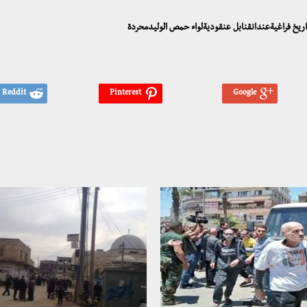
ريخ فراغيةعندانقنابل عنقوديةلواء حمص الوليدمحردة