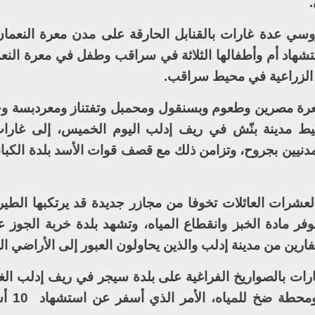
روسي عدة غارات بالقنابل الحارقة على مدن معرة النعم
ستشهاد أم وأطفالها الثلاثة في سراقب وطفل في معرة النعم
ل الزراعية في محيط سراقب.
 معرة مصرين وطعوم وبسنقول ومحمبل وتفتناز ومعردبسة و
يط مدينة بنّش في ريف إدلب اليوم الخميس، إلى غارا
دنيين بجروح، وتزامن ذلك مع قصف قوات الأسد بلدة الكبا
لعشرات العائلات تخوفا من مجازر جديدة قد يرتكبها الطير
وفر مادة الخبز وانقطاع المياه، وتشهد بلدة خربة الجوز ع
فارين من مدينة إدلب والذين يحاولون العبور إلى الأراضي الت
رات بالصواريخ الفراغية على بلدة سيجر في ريف إدلب ال
الأربعاء، مستهدفا