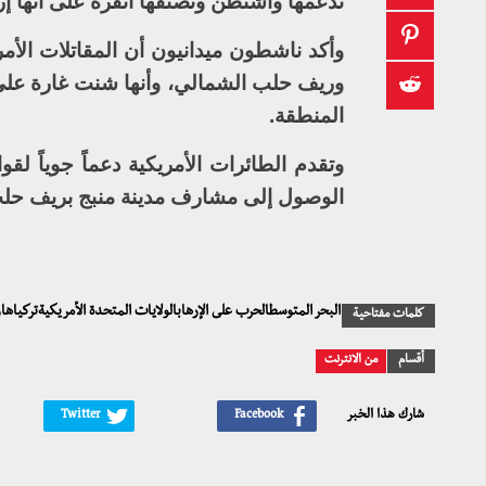
تدعمها واشنطن وتصنفها أنقرة على أنها إره
وأكد ناشطون ميدانيون أن المقاتلات ال
وريف حلب الشمالي، وأنها شنت غارة على 
المنطقة.
وتقدم الطائرات الأمريكية دعماً جوياً 
الوصول إلى مشارف مدينة منبج بريف حل
البحر المتوسطالحرب على الإرهابالولايات المتحدة الأمريكيةتركياها
كلمات مفتاحية
أقسام
من الانترنت
شارك هذا الخبر