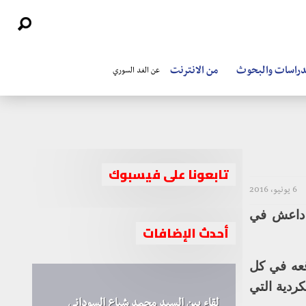
دراسات والبحوث
من الانترنت
عن الغد السوري
تابعونا على فيسبوك
6 يونيو، 2016
م داعش في
أحدث الإضافات
قعه في كل
كردية التي
لقاء بين السيد محمد شياع السوداني