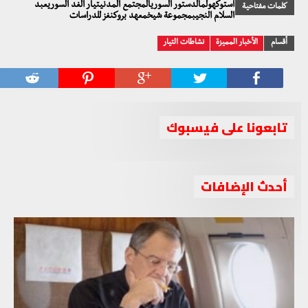
استوكهولمالدستور السوريالمجتمع المدنيتيار الغد السوريعبد
كلمات مفتاحية
السلام النجيبمجموعة شيخمعهد بروكنغز للدراسات
أقسام
الأخبار المميزة
نشاطات التيار
تابعونا على فيسبوك
أحدث الإضافات