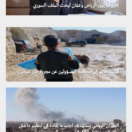
مظاهرات في عموم محافظة درعا تندد بتصريحات دي
لافروف يزور الرياض وعمّان لبحث الملف السوري
ميستورا الأخيرة
فرنسا تدعو إلى محاسبة المسؤولين عن مجزرة خان شيخون
الطيران الروسي يستهدف اجتماعا لقادة في تنظيم داعش