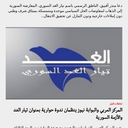
دعا منذر آقبيق، الناطق الرسمي باسم تيار الغد السوري، المعارضة السورية
إلى الذهاب لمفاوضات الحل السياسي موحدة ومتمسكة بميثاق شرف وطني
دون إملاءات خارجية ودون التنازل عن تحقيق الانتقال...
نشاطات التيار
المركز العربي والبوابة نيوز ينظمان ندوة حوارية بعنوان تيار الغد
والأزمة السورية
يقيم المركز العربي للدراسات والبحوث وصحيفة البوابة نيوز اليوم الثلاثاء