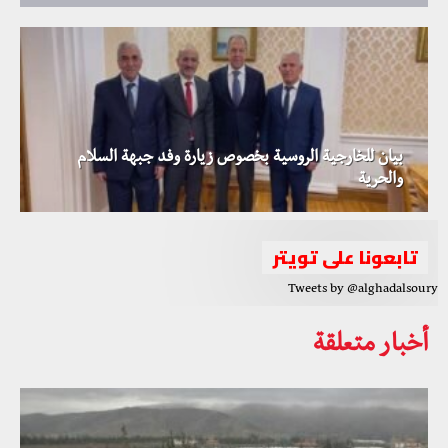
بيان للخارجية الروسية بخصوص زيارة وفد جبهة السلام
والحرية
تابعونا على تويتر
Tweets by @alghadalsoury
أخبار متعلقة