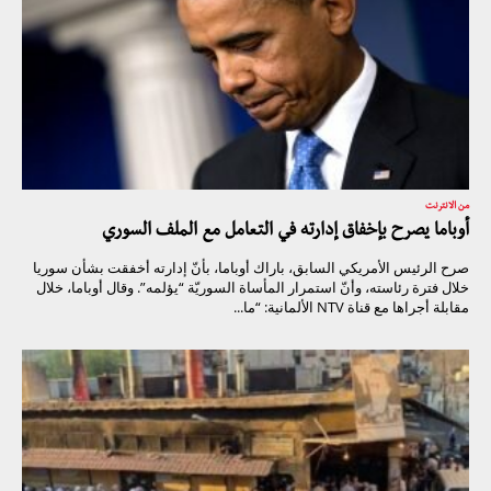
من الانترنت
أوباما يصرح بإخفاق إدارته في التعامل مع الملف السوري
صرح الرئيس الأمريكي السابق، باراك أوباما، بأنّ إدارته أخفقت بشأن سوريا
خلال فترة رئاسته، وأنّ استمرار المأساة السوريّة “يؤلمه”. وقال أوباما، خلال
مقابلة أجراها مع قناة NTV الألمانية: “ما...