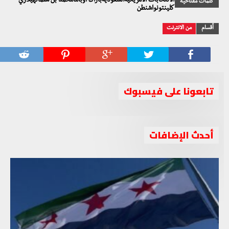
الانتخابات الأمريكيةالسعوديةباراك أوبامامحمد بن سلمانهيلاري
كلمات مفتاحية
كلينتونواشنطن
أقسام
من الانترنت
تابعونا على فيسبوك
أحدث الإضافات