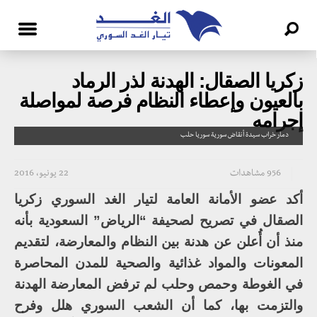
زكريا الصقال: الهدنة لذر الرماد
بالعيون وإعطاء النظام فرصة لمواصلة
إجرامه
دمار خراب سيدة أنقاض سورية سوريا حلب
956 مشاهدات
22 يونيو، 2016
أكد عضو الأمانة العامة لتيار الغد السوري زكريا
الصقال في تصريح لصحيفة “الرياض” السعودية بأنه
منذ أن أُعلن عن هدنة بين النظام والمعارضة، لتقديم
المعونات والمواد غذائية والصحية للمدن المحاصرة
في الغوطة وحمص وحلب لم ترفض المعارضة الهدنة
والتزمت بها، كما أن الشعب السوري هلل وفرح