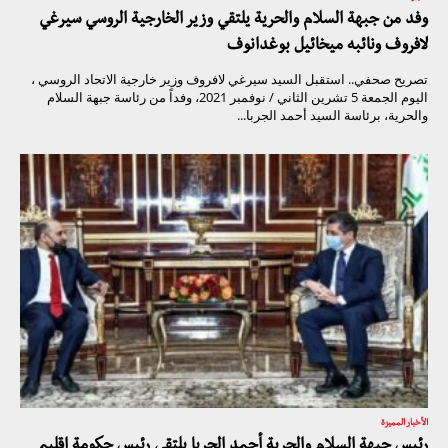
وفد من جبهة السلام والحرية يلتقي وزير الخارجية الروسي سيرغي
لافروف ونائبه ميخائيل بوغدانوف
تصريح صحفي.. استقبل السيد سيرغي لافروف وزير خارجية الاتحاد الروسي ،
اليوم الجمعة 5 تشرين الثاني / نوفمبر 2021، وفداً من رئاسة جبهة السلام
والحرية، برئاسة السيد أحمد الجربا...
الأخبار المميزة
رئيس جبهة السلام والحرية أحمد الجربا يلتقي رئيس حكومة إقليم