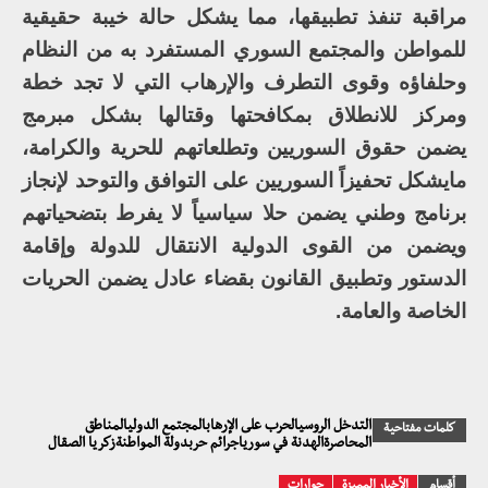
مراقبة تنفذ تطبيقها، مما يشكل حالة خيبة حقيقية
للمواطن والمجتمع السوري المستفرد به من النظام
وحلفاؤه وقوى التطرف والإرهاب التي لا تجد خطة
ومركز للانطلاق بمكافحتها وقتالها بشكل مبرمج
يضمن حقوق السوريين وتطلعاتهم للحرية والكرامة،
مايشكل تحفيزاً السوريين على التوافق والتوحد لإنجاز
برنامج وطني يضمن حلا سياسياً لا يفرط بتضحياتهم
ويضمن من القوى الدولية الانتقال للدولة وإقامة
الدستور وتطبيق القانون بقضاء عادل يضمن الحريات
الخاصة والعامة.
التدخل الروسيالحرب على الإرهابالمجتمع الدوليالمناطق
كلمات مفتاحية
المحاصرةالهدنة في سورياجرائم حربدولة المواطنةزكريا الصقال
أقسام
الأخبار المميزة
حوارات