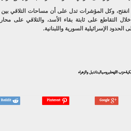
ية انفتح، وكل المؤشرات تدل على أن مساحات التلاقي بين ه
ال التقاطع على ثابتة بقاء الأسد، والتلاقي على محارب
 الحدود الإسرائيلية السورية واللبنانية.
يكيةحزب اللهحلبروسيالبناننبل والزهراء