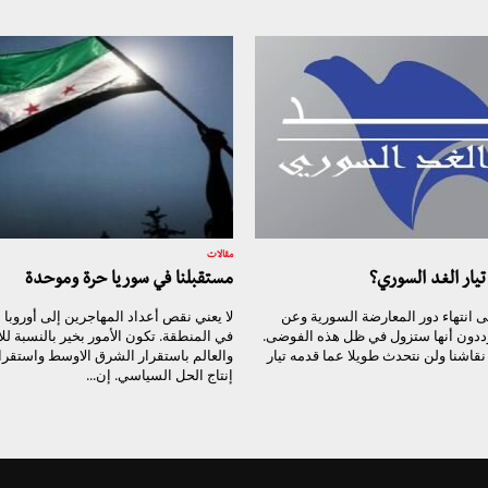
مقالات
يار الغد السوري؟
مستقبلنا في سوريا حرة وموحدة
 انتهاء دور المعارضة السورية وعن
لا يعني نقص أعداد المهاجرين إلى أوروبا أ
ددون أنها ستزول في ظل هذه الفوضى.
في المنطقة. تكون الأمور بخير بالنسبة للا
قاشنا ولن نتحدث طويلا عما قدمه تيار
والعالم باستقرار الشرق الاوسط واستقرار
إنتاج الحل السياسي. إن...