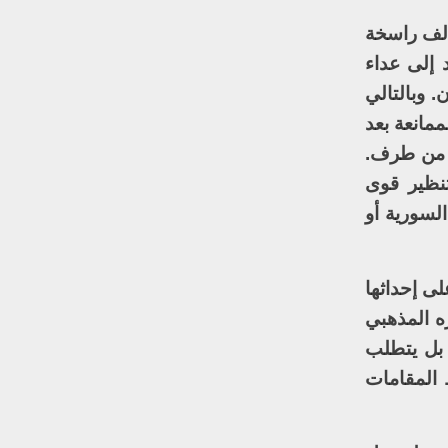
حالف راسخة
د إلى عداء
. وبالتالي
مانعة بعد
ثر من طرف.
نظير قوى
السورية أو
لى إحداثها
ره المذهبي
 بل يتطلب
 المقامات