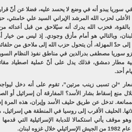
ي سوريا يبدو أنه في وضع لا يحسد عليه، فضلا عن أنّ قرار
ئد الأعلى لحزب الله المرشد الإيراني السيد علي خامنئي، ح
بالقوة، فحزب الله يدرك أنه سيُلاحق من قبل أعدائه من
 لبنان، وبالتالي هو أمام مأزق وجودي. إذ ليس من خيار 
 إلى حدّ المهزلة، أن يتحول حزب الله إلى ملاحق من حلفائه
زو سوريا مصطفى بدرالدين في مناطق نفوذ النظام السو
ة مطار دمشق، فذلك يدل على أنّ عملية اصطياد مقات
م أحد.
عار “لن تسبى زينب مرتين”، تقوم على أنه دخل ليواجه
لال منع إسقاط بشار الأسد؟ المفارقة أن إسرائيل أو الصه
ممانعة. تدخل عن طريق حليف الأسد وإيران، هذه المرة إ
ولاتها. الحليف الأقرب إلى روسيا في المنطقة هي إسرائيل
و موقف يأتي استكمالا للدبابة الإسرائيلية التي قدمها ب
ه لبنان.