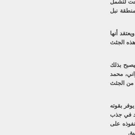
عت لتشمل
نطقة نبل
عتقد أنها
هذه الجثث
يصبح بذلك
ني، محمد
 من الجثث
وفر بقوته
عيد في جذب
نفوذه على
ة.