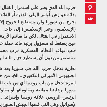
حزب الله الذي يصر على استمرار القتال ف
بقائه هو رهن أوامر الولي الفقيه أو القا
يخرج من سوريا ولن يستطيع الخروج إلا 
(الإسلاميون وغير الإسلاميين) إلى داخل
الاستمرار في القتال. لكن ما يفاقم الأزمة
حين يسقط له مسؤول برتبة قائد حملة غ
قلب قواعد النظام العسكرية قرب محمي
ستستمر من دون أن يستطيع حزب الله اتها
نظرية تدخل حزب الله في سوريا بعد ش
الصهيوني الأميركي التكفيري.. الخ، من خ
المرة تدخل من باب روسيا أي من باب ال
سوريا برعاية الممانعة ومقاوماتها أو مقا
الرئيس الروسي علاقة روسيا وإسرائيل. وه
لإسرائيل وهي التي غنمها الجيش السوري عام 1982 من الجيش الإسرائيلي خلال غزو