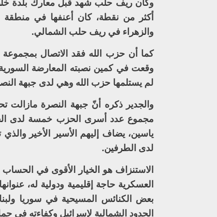
وكان ريف حلب شهد قبل معارك بلدة خل
أكثر من نقطة، كان أعنفها في منطقة 
والزهراء في ريف حلب الشمالي.
كما أن حزب الله فقد الاتصال بمجموعة 
وقعت في كمين نصبته المعارضة السورية ا
لم يستلمها حزب الله وهي لدى جبهة النصرة
والجدير ذكره أنّ جبهة النصرة مازالت ت
مجموع عدد أسرى الحزب خمسة لدى الج
ياسين، يضاف إليهم الأسير الأخير والذي
لدى الطرفين.
الاستنزاف هو الخيار الأقوى في الحساب 
العسكرية حاجة إقليمية ودولية له، عنوانه
بعض الكنائس المسيحية في سوريا ولبنان
الحدود الشمالية لإسرائيل وكفاءته في حما