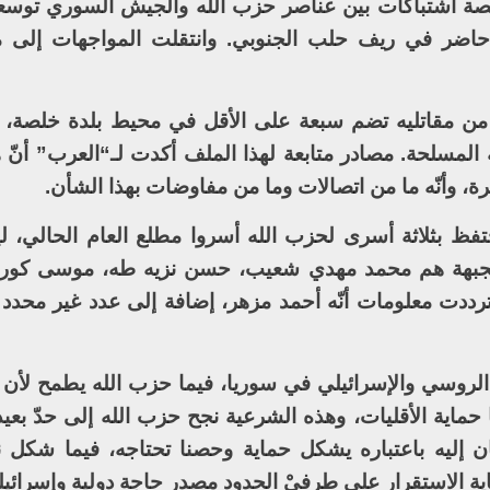
صة اشتباكات بين عناصر حزب الله والجيش السوري توس
حاضر في ريف حلب الجنوبي. وانتقلت المواجهات إلى م
من مقاتليه تضم سبعة على الأقل في محيط بلدة خلصة، وي
لمسلحة. مصادر متابعة لهذا الملف أكدت لـ“العرب” أنّ 
، وأنّه ما من اتصالات وما من مفاوضات بهذا الشأن.
حتفظ بثلاثة أسرى لحزب الله أسروا مطلع العام الحالي، ل
بهة هم محمد مهدي شعيب، حسن نزيه طه، موسى كورا
 ترددت معلومات أنّه أحمد مزهر، إضافة إلى عدد غير محدد
الروسي والإسرائيلي في سوريا، فيما حزب الله يطمح لأن ي
ا حماية الأقليات، وهذه الشرعية نجح حزب الله إلى حدّ ب
 إليه باعتباره يشكل حماية وحصنا تحتاجه، فيما شكل 
ية الاستقرار على طرفيْ الحدود مصدر حاجة دولية وإسرائيلي