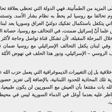
لى المزيد من الطمأنينة. فهي الدولة التي تحظى بعلاقة ت
يوم تحالفا مع روسيا لم يحظَ به نظام بشار الأسد. وتستن
ي يتكفل باستكمال تفكيك دولتيْ العراق وسوريا بعد لبنان
لما أنّ إسرائيل ضمنت، في التحالف مع روسيا، حصانة الم
ا، خلال المرحلة المقبلة، لأن تشكل قناة تواصل وحاجة لأك
وفي لبنان يكفل التحالف الإسرائيلي مع روسيا ضمان ت
ف الروسي – الإسرائيلي، ودور هذا الحلف في نهوض الأمّة 
لافية بل إن التغييرات الديموغرافية التي يعمل حزب الله ع
تلك المحاذية للحدود اللبنانية، بالإضافة إلى تعزيز حضو
بات مقتنعا بأن العيش مع السوريين لن يكون طبيعيا،
اطر عليه بعدما أوغل في الدماء السورية ليس في محيط
ب.