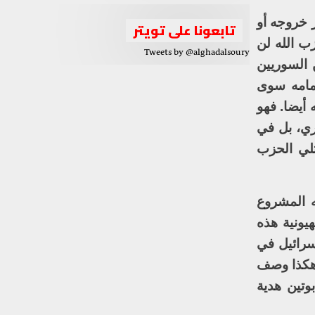
 خروجه أو
تابعونا على تويتر
زب الله لن
Tweets by @alghadalsoury
 السوريين
أمامه سوى
 أيضا. فهو
ري، بل في
لي الحزب
 المشروع
يونية هذه
سرائيل في
، هكذا وصف
وتين هدية