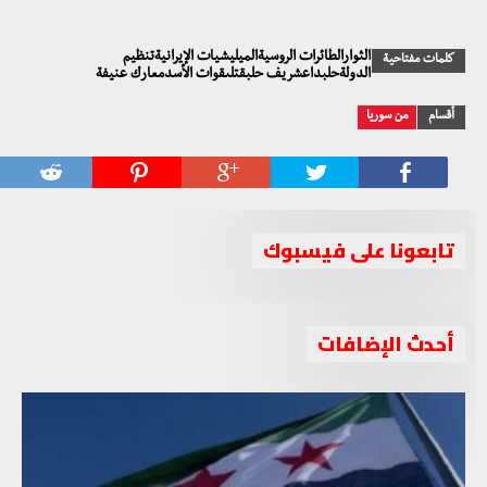
الثوارالطائرات الروسيةالميليشيات الإيرانيةتنظيم
كلمات مفتاحية
الدولةحلبداعشريف حلبقتلىقوات الأسدمعارك عنيفة
أقسام
من سوريا
تابعونا على فيسبوك
أحدث الإضافات