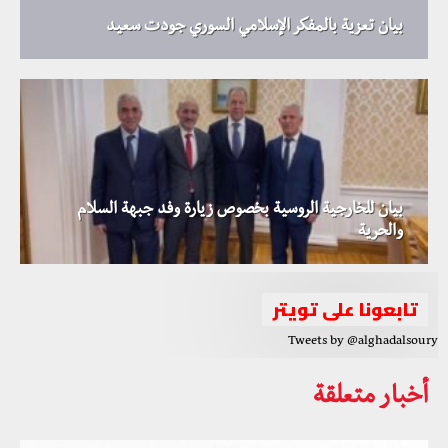
بيان تعزية بالمفكر الإسلامي السوري جودت سعيد
بيان للخارجية الروسية بخصوص زيارة وفد جبهة السلام
والحرية
تابعونا على تويتر
Tweets by @alghadalsoury
أخبار متعلقة