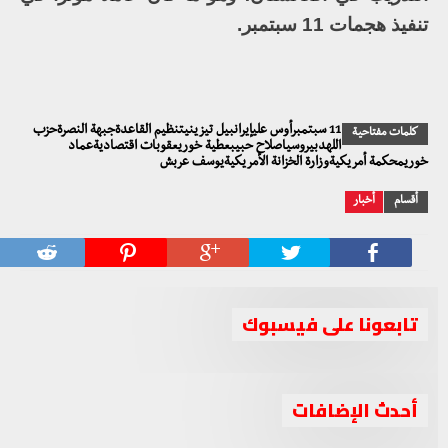
تنفيذ هجمات 11 سبتمبر.
11 سبتمبرأوس عليإيرانبيل تيزينيتنظيم القاعدةجبهة النصرةحزب
كلمات مفتاحية
اللهدبيروسياصلاح حبيبعطية خوريعقوبات اقتصاديةعماد
خوريمحكمة أمريكيةوزارة الخزانة الأمريكيةيوسف عربش
أقسام
أخبار
تابعونا على فيسبوك
أحدث الإضافات