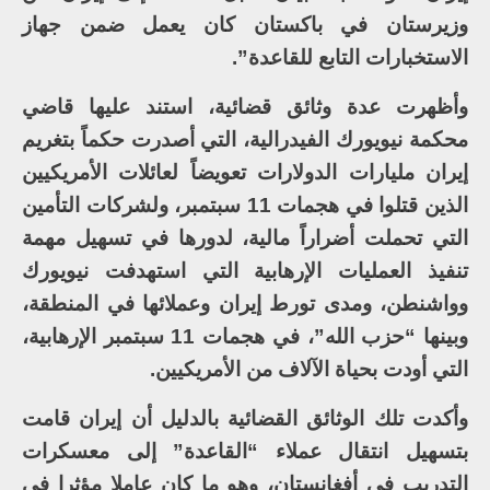
وزيرستان في باكستان كان يعمل ضمن جهاز
الاستخبارات التابع للقاعدة”.
وأظهرت عدة وثائق قضائية، استند عليها قاضي
محكمة نيويورك الفيدرالية، التي أصدرت حكماً بتغريم
إيران مليارات الدولارات تعويضاً لعائلات الأمريكيين
الذين قتلوا في هجمات 11 سبتمبر، ولشركات التأمين
التي تحملت أضراراً مالية، لدورها في تسهيل مهمة
تنفيذ العمليات الإرهابية التي استهدفت نيويورك
وواشنطن، ومدى تورط إيران وعملائها في المنطقة،
وبينها “حزب الله”، في هجمات 11 سبتمبر الإرهابية،
التي أودت بحياة الآلاف من الأمريكيين.
وأكدت تلك الوثائق القضائية بالدليل أن إيران قامت
بتسهيل انتقال عملاء “القاعدة” إلى معسكرات
التدريب في أفغانستان، وهو ما كان عاملا مؤثرا في