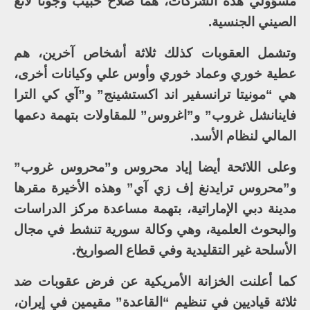
مسؤولي هذه الشركات، هما صلاح حبيب وجونا لانغ
الصيني الجنسية.
وتشمل العقوبات كذلك ثلاثة أشخاص آخرين، هم
عطية خوري وعماد خوري وأوس علي وكيانات أخرى،
هي “مونيتا ترانسفير اند اكستشينج” و”آي كي الترا
فاينانشل غروب” و”اغروس” للمقاولات بتهمة دعمها
المالي لنظام الأسد.
وعلى اللائحة أيضا إياد محروس و”محروس غروب”
و”محروس ترايدنغ إف زي آي” وهذه الأخيرة مقرها
مدينة دبي الإماراتية، بتهمة مساعدة مركز الدراسات
والبحوث العلمية، وهي وكالة سورية تنشط في مجال
الأسلحة غير التقليدية وفي قطاع الصواريخ.
كما أعلنت الخزانة الأمريكية عن فرض عقوبات ضد
ثلاثة قياديين في تنظيم “القاعدة” مقيمين في إيران،