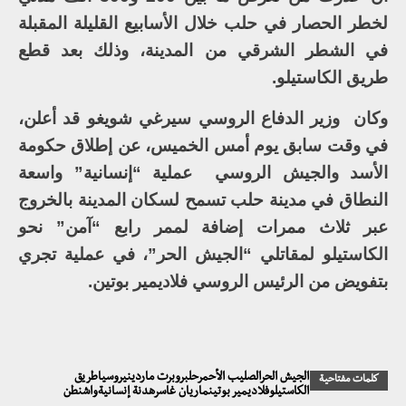
لخطر الحصار في حلب خلال الأسابيع القليلة المقبلة
في الشطر الشرقي من المدينة، وذلك بعد قطع
طريق الكاستيلو.
وكان وزير الدفاع الروسي سيرغي شويغو قد أعلن،
في وقت سابق يوم أمس الخميس، عن إطلاق حكومة
الأسد والجيش الروسي عملية “إنسانية” واسعة
النطاق في مدينة حلب تسمح لسكان المدينة بالخروج
عبر ثلاث ممرات إضافة لممر رابع “آمن” نحو
الكاستيلو لمقاتلي “الجيش الحر”، في عملية تجري
بتفويض من الرئيس الروسي فلاديمير بوتين.
الجيش الحرالصليب الأحمرحلبروبرت ماردينيروسياطريق
كلمات مفتاحية
الكاستيلوفلاديمير بوتينماريان غاسرهدنة إنسانيةواشنطن