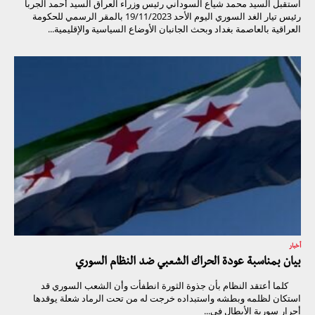
استقبل السيد محمد شياع السوداني رئيس وزراء العراق السيد أحمد الجربا
رئيس تيار الغد السوري اليوم الأحد 19/11/2023 بالمقر الرسمي للحكومة
العراقية بالعاصمة بغداد وبحث الجانبان الأوضاع السياسية والإقليمية...
أخبار
بيان بمناسبة عودة الحراك الشعبي ضد النظام السوري
كلما أعتقد النظام بأن جذوة الثورة انطفأت وأن الشعب السوري قد
استكان لظلمه وبطشه واستبداده خرجت له من تحت الرماد شعلة يوقدها
أحرار سورية الأبطال في...