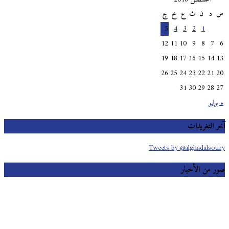
د
ن
ث
ع
خ
ج
5
4
3
2
1
12
11
10
9
8
7
19
18
17
16
15
14
26
25
24
23
22
21
31
30
29
28
وليو
 التغريدات
Tweets by @alghadalso
 من الأخبار