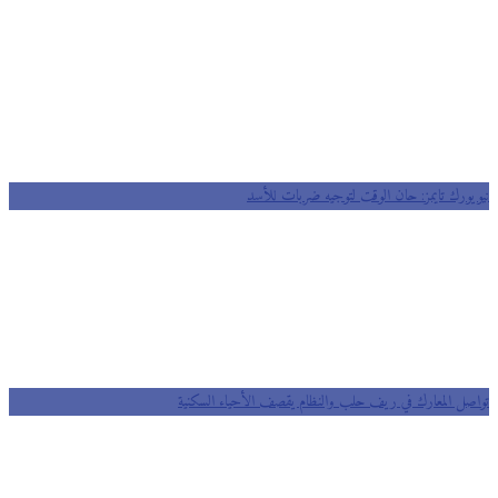
يورك تايمز: حان الوقت لتوجيه ضربات للأسد
صل المعارك في ريف حلب والنظام يقصف الأحياء السكنية