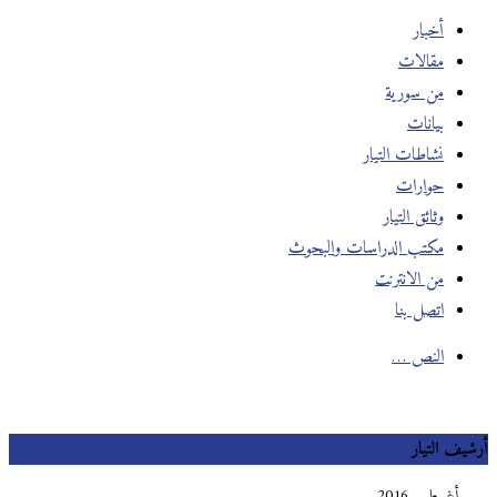
أخبار
مقالات
من سورية
بيانات
نشاطات التيار
حوارات
وثائق التيار
مكتب الدراسات والبحوث
من الانترنت
اتصل بنا
النص …
يف التيار
أغسطس 2016