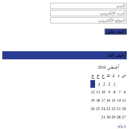
يف التيار
أغسطس 2016
د
ن
ث
ع
خ
ج
5
4
3
2
1
12
11
10
9
8
7
19
18
17
16
15
14
26
25
24
23
22
21
31
30
29
28
وليو