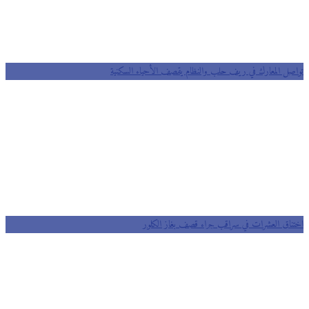
صل المعارك في ريف حلب والنظام يقصف الأحياء السكنية
ناق العشرات في سراقب جراء قصف بغاز الكلور