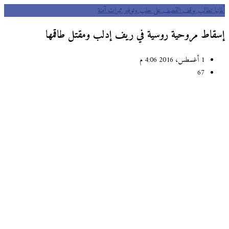
انيا تطالب بوقف القصف على حلب وتوفير ممرات آمنة
قاط مروحية روسية في ريف إدلب ومقتل طاقمها
1 أغسطس، 2016 4:06 م
67