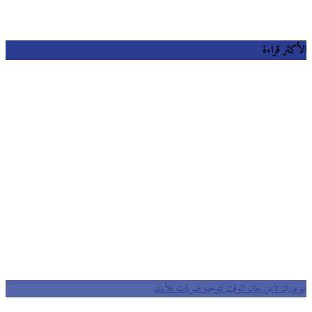
كثر قراءة
يورك تايمز: حان الوقت لتوجيه ضربات للأسد