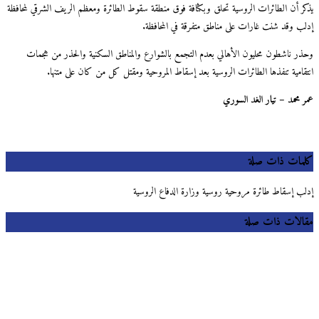
ر أن الطائرات الروسية تحلق وبكثافة فوق منطقة سقوط الطائرة ومعظم الريف الشرقي لمحافظة
ب وقد شنت غارات على مناطق متفرقة في المحافظة.
ر ناشطون محليون الأهالي بعدم التجمع بالشوارع والمناطق السكنية والحذر من هجمات
قامية تنفذها الطائرات الروسية بعد إسقاط المروحية ومقتل كل من كان على متنها.
 محمد – تيار الغد السوري
مات ذات صلة
ب إسقاط طائرة مروحية روسية وزارة الدفاع الروسية
لات ذات صلة