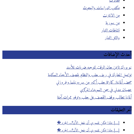
مقالات
مكتب الدراسات والبحوث
من الانترنت
من سورية
نشاطات التيار
وثائق التيار
دث الإضافات
يورك تايمز: حان الوقت لتوجيه ضربات للأسد
صل المعارك في ريف حلب والنظام يقصف الأحياء السكنية
 ألمانية: كارثة حلب أكبر من سريبرنيتسا وغروزني
ان مدني في سجن السويداء المركزي
انيا تطالب بوقف القصف على حلب وتوفير ممرات آمنة
 التعليقات
[…] ماذا يمكن للسوري أن يفعل الآن؟.. الجزء �
[…] ماذا يمكن للسوري أن يفعل الآن؟.. الجزء �