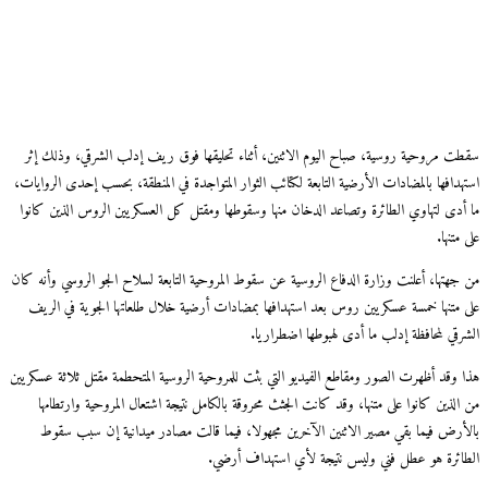
ت مروحية روسية، صباح اليوم الاثنين، أثناء تحليقها فوق ريف إدلب الشرقي، وذلك إثر
هدافها بالمضادات الأرضية التابعة لكتائب الثوار المتواجدة في المنطقة، بحسب إحدى الروايات،
أدى لتهاوي الطائرة وتصاعد الدخان منها وسقوطها ومقتل كل العسكريين الروس الذين كانوا
متنها.
جهتها، أعلنت وزارة الدفاع الروسية عن سقوط المروحية التابعة لسلاح الجو الروسي وأنه كان
 متنها خمسة عسكريين روس بعد استهدافها بمضادات أرضية خلال طلعاتها الجوية في الريف
رقي لمحافظة إدلب ما أدى لهبوطها اضطراريا.
 وقد أظهرت الصور ومقاطع الفيديو التي بثت للمروحية الروسية المتحطمة مقتل ثلاثة عسكريين
لذين كانوا على متنها، وقد كانت الجثث محروقة بالكامل نتيجة اشتعال المروحية وارتطامها
أرض فيما بقي مصير الاثنين الآخرين مجهولا، فيما قالت مصادر ميدانية إن سبب سقوط
ائرة هو عطل فني وليس نتيجة لأي استهداف أرضي.