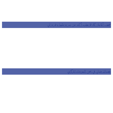
 ألمانية: كارثة حلب أكبر من سريبرنيتسا وغروزني
ان مدني في سجن السويداء المركزي