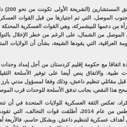
وكانت الولايات المتحد
الجوية، على بعد حوالي 40 ميلا جنوب الموصل، التي تم اجتيازها من قبل القوات الع
أة من دعمها للبيشمركة، وهي القوات العسكرية المحنكة
 الموصل من الشمال، على الرغم من خطر الإخلال بالتوا
 العراقية، التي يقودها الشيعة، بشأن أن الولايات المت
ات المتحدة اتفاقا مع حكومة إقليم كردستان من أجل إمداد وحدات
عدات طبية. والاتفاق ينص أيضا على توفير الأسلحة الثقي
قبل مقاتلي تنظيم داعش، وذلك وفقا لمسؤول مدني بارز با
صحح هذا النقص، بجانب تدفق الأسلحة للوحدات قرب الموص
أكراد، تعكس الثقة العسكرية للولايات المتحدة في أن ت
يتراجع. ومنذ بدأ الحملة يوم 8 آب/أغسطس من عام 2014، أطلقت قوات التحالف، 
 ضربة جوية على أهداف عسكرية لتنظيم داعش. وبشكل حاسم، فالأربعة 