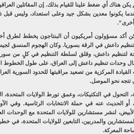
كن هناك أي ضغط علينا للقيام بذلك. إن المقاتلين العراقيي
ندما يكونوا معدين بشكل جيد وعلى استعداد، وليس قبل ذ
أخرى”.
 لكن أكد مسؤولون أمريكيون أن البنتاجون يخطط لطرق أ
تنظيم داعش في الرقة بسوريا. وكان الهجوم المنسق لج
ة لتنظيم داعش، وقلق لسلطة التنظيم في كلٍ من سوريا
انتقال وحدات تنظيم داعش إلى العراق، على طول الخطوط ال
لقيادة المركزية من تصعيد مراقبتها للحدود السورية العرا
تجه نحو الموصل.
لتحول في التكتيكات، وعمق تورط الولايات المتحدة، ال
 أو الحديث عنه في حملة الانتخابات الرئاسية. وفي الآون
لأبيض، لنشر مستشارين للولايات المتحدة مع الوحدات الع
ستشارين والمدربين، التابعين للولايات المتحدة، في خطر 
حة المعركة.