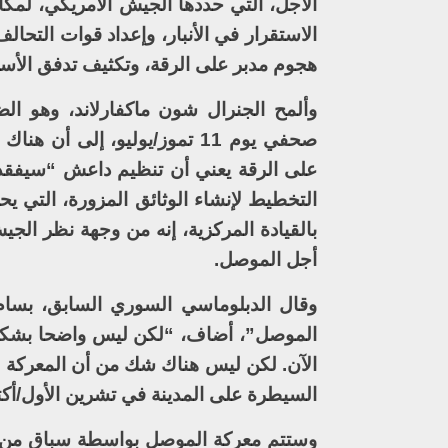
الأجل، التي حددها الجيش الأمريكي، لمك
الاستقرار في الأنبار، وإعداد قوات التح
هجوم مدبر على الرقة، وتكثيف تدفق الأسل
وألمح الجنرال شون ماكفارلاند، وهو ال
صحفي يوم 11 تموز/يوليو، إل
على الرقة يعني أن تنظيم داعش “سيفقد ق
التخطيط لإنشاء الوثائق المزورة، التي ي
بالقيادة المركزية، إنه من وجهة نظر الج
أجل الموصل.
وقال الدبلوماسي السوري السابق، بسام
الموصل”، أضاف، “لكن ليس واضحا بشكل 
الآن. لكن ليس هناك شك من أن المعركة 
السيطرة على المدينة في تشرين الأول/أكت
وستتم معركة الموصل بواسطة سباق من الق