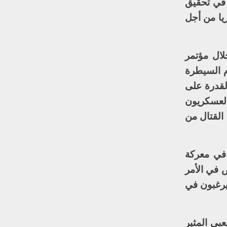
 في تحقيق
يا من أجل
لال مؤتمر
ام السيطرة
لقدرة على
العسكريون
القتال من
 في معركة
 في الأمر
يرغبون في
بي المثير