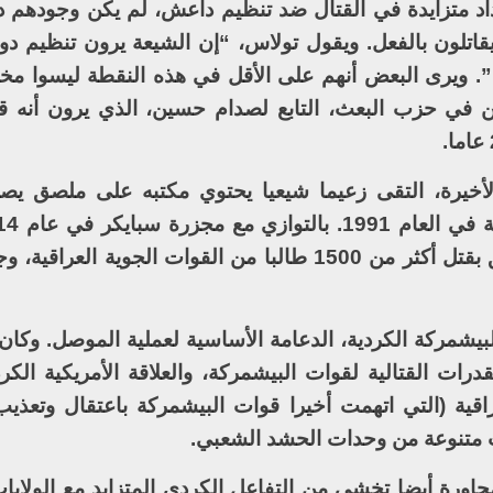
اد متزايدة في القتال ضد تنظيم داعش، لم يكن وجودهم د
قاتلون بالفعل. ويقول تولاس، “إن الشيعة يرون تنظيم دول
 ويرى البعض أنهم على الأقل في هذه النقطة ليسوا مخ
ن في حزب البعث، التابع لصدام حسين، الذي يرون أنه ق
لأخيرة، التقى زعيما شيعيا يحتوي مكتبه على ملصق ي
وحدة بتنظيم داعش يقودها صدامي سابق بقتل أكثر من 1500 طالبا من القوات الجوية
يشمركة الكردية، الدعامة الأساسية لعملية الموصل. وكا
ات القتالية لقوات البيشمركة، والعلاقة الأمريكية الكردي
اقية (التي اتهمت أخيرا قوات البيشمركة باعتقال وتعذي
 متنوعة من وحدات الحشد الشعبي.
المجاورة أيضا تخشى من التفاعل الكردي المتزايد مع الولايا