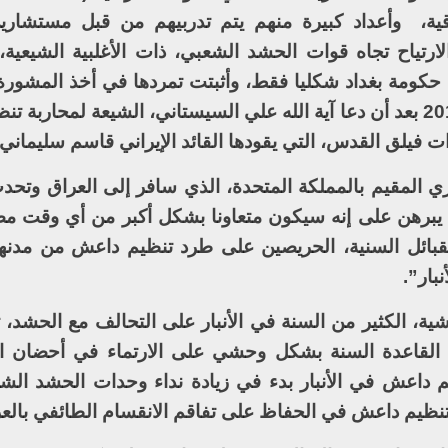
قية، وأعداد كبيرة منهم يتم تدربيهم من قبل مستشارين
لارتياح تجاه قوات الحشد الشعبي، ذات الأغلبية الشيعية، 
حكومة بغداد شكليا فقط، وأثبتت تمردها في أخذ المشورة ا
وتشكلت تلك القوات في يونيو من عام 2014 بعد أن دعا آية الله علي السيستاني، الشيعة لمح
فيلق القدس، التي يقودها القائد الإيراني قاسم سليماني.
ي المقيم بالمملكة المتحدة، الذي سافر إلى العراق وتح
يبرهن على إنه سيكون متعاونا بشكل أكبر من أي وقت م
لقبائل السنية، الحريصين على طرد تنظيم داعش من مدنه
بار”.
، الكثير من السنة في الأنبار على التحالف مع الحشد، تم
ا أجبر تنظيم القاعدة السنة بشكل وحشي على الارتماء في أحضان 
 داعش في الأنبار بدء في زيادة نداء وحدات الحشد الش
 تنظيم داعش في الحفاظ على تفاقم الانقسام الطائفي بالعر