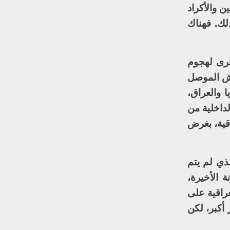
ن والأكراد
لك. فهناك
خرى لهجوم
يش الموصل
 والعراق،
داخلية من
قية، بغرض
ذي لم يتم
ة الأخيرة،
راقية على
أكبر، لكن