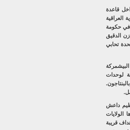
ة سارعت في تدفق المستشارين (الشريحة الأولى تكونت من نحو 200) داخل قاعدة
سكرية العراقية
 في حكومة
زن الدقيق
حدة تحابي
 البيشمركة
لة لوحدات
لبنتاجون.
ل.
نظيم داعش
التي تقودها الولايات
أهداف قريبة