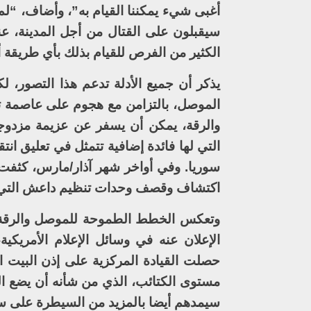
أغبى شيء يمكننا القيام به”، وأضاف، “لم ي
سيقبلون على القتال من أجل المدينة، ع
الكثير من الفرص للقيام بذلك بأي طريقة 
يذكر أن جميع الأدلة تدعم هذا التصور،
الموصل، بالتزامن مع هجوم على عاصمة 
والرقة، يمكن أن يسفر عن عزيمة مزدوج
التي لها فائدة إضافية تتمثل في تعليق 
سوريا. وفي أواخر شهر آذار/مارس، كثفت ا
اكتشاف وقصف وحدات تنظيم داعش التي ت
وتعكس الخطط الطموحة للموصل والرقة، ا
الإعلان عنه في وسائل الإعلام الأمريكية،
حصلت القيادة المركزية على إذن البيت ا
مستوى الكتائب، الذي من شأنه أن يضع الم
سيمدهم أيضا بالمزيد من السيطرة على سا