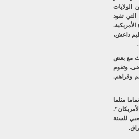
 الولايات
التي تقود
لأمريكية.
اربة تنظيم داعش،
دث مع بعض
ضى. وتقوم
م وقراهم.
اما مثلما
الأمريكان”.
عبي للسنة
اق.