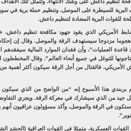
افحة تنظيم داعش على وشك الانتهاء. وتتمثل تلك الأهداف
الف البرية للسيطرة على الموصل، وتنظيم حملة برية في سور
حة للقوات البرية المضادة لتنظيم داعش.
ضابط الأمريكي الذي يقود جهود مكافحة تنظيم داعش، خ
ى أن هناك هجوما مزدوجا سيستهدف الرقة والموصل. وقال إن إحك
اعدة العمليات”، وأن فقدان الموارد المالية سيفقدهم ا
حتاجونها للتوغل في جميع أنحاء العالم”. وقال المخططون 
يش الأمريكي، فالقتال من أجل الرقة سيكون أكثر أهمية من 
 بربندي هذا الأسبوع إنه “من الواضح من الذي سيكون
جيد من الذي سيشارك في معركة الرقة. ويجري التفاوض
ستكون في الرقة والموصل، وأكد مسؤولون عراقيون أنهم 
وبر”.
وات العسكرية، متمثلا في القوات العراقية (الحشد الشع