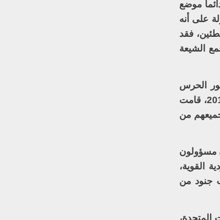
ائما موضع
ة على أنه
طئين، فقد
مع الشيعة
صور الحرس
الجمهوري البعثي يعدمون المدنيين الشيعة في العام 1991. بالتوازي مع مجزرة سبايكر في عام 2014، قامت
 العراقية، وجميعهم من
ن مسؤولون
ة القوية،
ب جنود من
ت المتحدة،