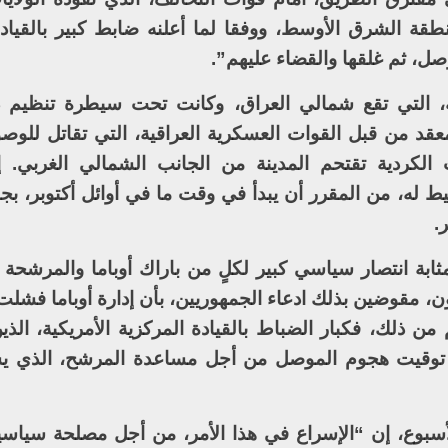
ة الشرق الأوسط، ووفقا لما أعلنه ضابط كبير بالقيادة
صل، ثم غلقها والقضاء عليهم”.
، التي تقع شمالي العراق، وكانت تحت سيطرة تنظيم 
غلقها بشكل معقد من قبل القوات العسكرية العراقية، التي تقاتل للو
الكردية تقتحم المدينة من الجانب الشمالي الغربي. إ
له، من المقرر أن يبدأ في وقت ما في أوائل أكتوبر، بج
.
ثابة انتصار سياسي كبير لكلٍ من باراك أوباما والمرشحة 
تون، مقوضين بذلك ادعاء الجمهوريين، بأن إدارة أوباما فشل
 ذلك، فكبار الضباط بالقيادة المركزية الأمريكية، الذ
توقيت هجوم الموصل من أجل مساعدة المرشح، الذي يسان
الأسبوع، إن “الإسراع في هذا الأمر، من أجل مصلحة سياس