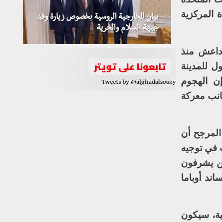
 المركزية
بيان للخارجية الروسية بخصوص زيارة وفد
جبهة السلام والحرية
داعش منذ
تابعونا على تويتر
صول للمدينة
ن الهجوم
Tweets by @alghadalsoury
انب معركة
المرجح أن
ت في توجيه
ين يشرفون
د أوباما
ية، سيكون