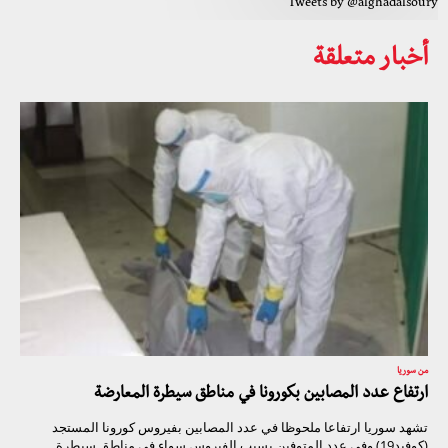
Tweets by @alghadalsoury
أخبار متعلقة
من سوريا
ارتفاع عدد المصابين بكورونا في مناطق سيطرة المعارضة
تشهد سوريا ارتفاعا ملحوظا في عدد المصابين بفيروس كورونا المستجد
(كوفيد19) وفي عدد المتوفين بسبب الفيروس سواء في مناطق سيطرة