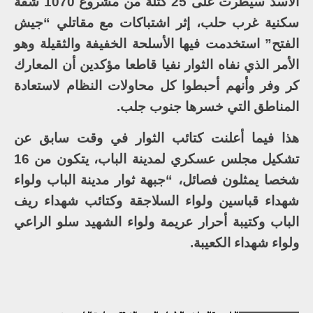
الأسد سيطرت على 25 كتلة من مشروع 1070 شقة
سكنية غرب حلب، إثر اشتباكات مع مقاتلي “جيش
الفتح” استخدمت فيها الأسلحة الخفيفة والثقيلة وهو
الأمر الذي نفاه الثوار نفيا قاطعا مؤكدين أن المعارك
كر وفر وأنهم أحبطوا كل محاولات النظام لاستعادة
المناطق التي خسرها جنوب جلب.
هذا فيما أعلنت كتائب الثوار في وقت سابق عن
تشكيل مجلس عسكري لمدينة الباب، يتكون من 16
شخصا يمثلون فصائل، “جبهة ثوار مدينة الباب ولواء
شهداء قباسين ولواء السلاجقة وكتائب شهداء ريف
الباب وكتيبة أحرار عريمة ولواء الشهيد سلو الراعي
ولواء شهداء الكعيبة.