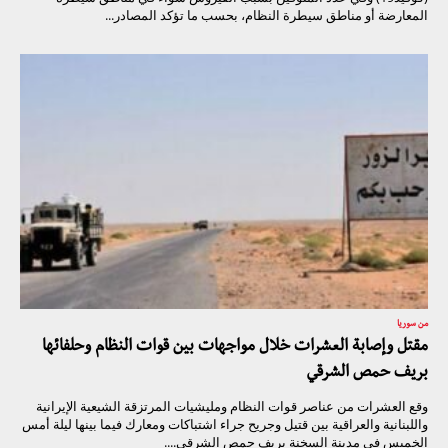
المعارضة أو مناطق سيطرة النظام، بحسب ما تؤكد المصادر...
من سوريا
مقتل وإصابة العشرات خلال مواجهات بين قوات النظام وحلفائها
بريف حمص الشرقي
وقع العشرات من عناصر قوات النظام ومليشيات المرتزقة الشيعية الإيرانية
واللبنانية والعراقية بين قتيل وجريح جراء اشتباكات ومعارك فيما بينها ليلة أمس
الخميس في مدينة السخنة بريف حمص الشرقي....