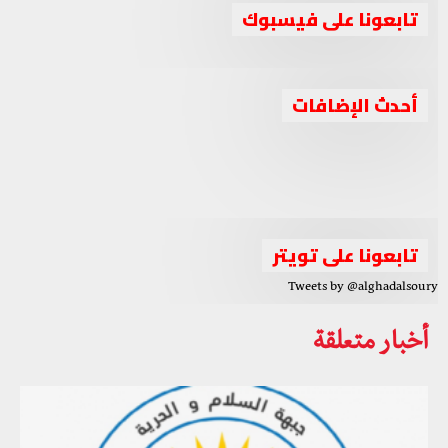
تابعونا على فيسبوك
جبهة السلام والحرية تدين استهداف حزب العمال
أحدث الإضافات
جبهة السلام والحرية تعقد اجتماعا برئاسة الشيخ أحمد الجربا
الكوردستاني لقوات البيشمركة بإقليم كوردستان
جبهة السلام والحرية تصف الانتخابات الرئاسية في سوريا
لمناقشة عدة ملفات مهمة
بـ”المهزلة والصورية”
الواقع السوري بين الإحباط والتحدي والدور الثلاثي العربي
تابعونا على تويتر
Tweets by @alghadalsoury
أخبار متعلقة