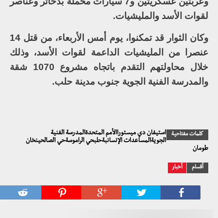
وعربتين عسكريتين و7 سيارات محملة بذخائر وعناصر
لقوات الأسد والمليشيات.
وكان الثوار قد تمكنوا، يوم أمس الأربعاء، من قتل 14
عنصرا من المليشيات الداعمة لقوات الأسد، وذلك
خلال محاولتهم التقدم باتجاه مشروع 1070 شقة
والمدرسة الفنية الجوية جنوب مدينة حلب.
استيفان دي ميستوراالأمم المتحدةالمدرسة الفنية
كلمات مفتاحية
الجويةالمساعدات الإنسانبةحلبحي الراموسةحي الصالحينخان
طومان
أقسام
أخبار