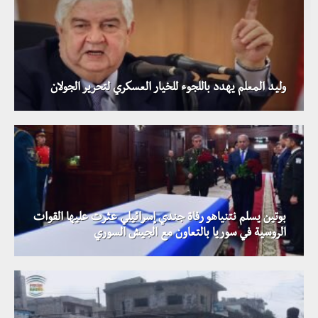
وليد المعلم يهدد باللجوء للخيار العسكري لتحرير الجولان
بوتين يسلم نتنياهو رفاة جندي إسرائيلي عثرت عليها القوات
الروسية في سوريا بالتعاون مع الجيش السوري