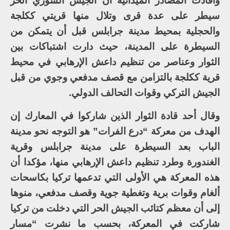
وأفادت المصادر الميدانية أن الجيش السوري الحر
سيطر على عدة قرى وتلال منها قريتي ككلجة
والحجلية بمحيط مدينة جرابلس قبل أن يتمكن من
السيطرة على المدينة، حيث دارت اشتباكات بين
الثوار وعناصر من تنظيم داعش الإرهابي في محيط
قرية ككلجة بالتزامن مع قصف مدفعي وجوي من قبل
الجيش التركي وقوات التحالف الدولي.
وقال أحد قادة الثوار الذين شاركوا في المعارك إن
الهدف من معركة “درع الفرات” هو التوجه نحو مدينة
الباب بعد السيطرة على مدينة جرابلس وقرية
الغندورة وطرد تنظيم داعش الإرهابي منها، مؤكدا أن
هذه المعركة هي الأولى التي تدعمها تركيا بكاسحات
ألغام وقوات برية وتغطية جوية وقصف مدفعي، منوها
إلى أن معظم كتائب الجيش الحر التي دخلت من تركيا
شاركت في المعركة، بحسب ما نشرت “مسار