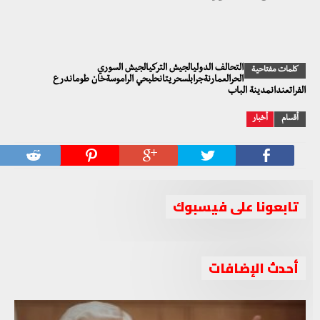
التحالف الدوليالجيش التركيالجيش السوري
كلمات مفتاحية
الحرالعمارنةجرابلسحريتانحلبحي الراموسةخان طوماندرع
الفراتعندانمدينة الباب
أقسام
أخبار
تابعونا على فيسبوك
أحدث الإضافات