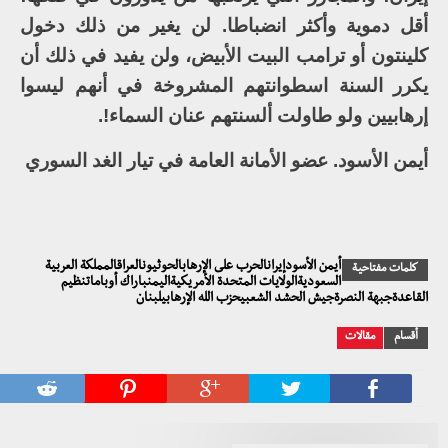
أقل دموية وأكثر انضباطا. لن يغير من ذلك دخول
كلينتون أو ترامب البيت الأبيض، ولن يفيد في ذلك أن
يكرر السنة اسطوانتهم المشروخة في أنهم ليسوا
إرهابيين ولو طاولت ألسنتهم عنان السماء!.
أيمن الأسود. عضو الأمانة العامة في تيار الغد السوري
أيمن الأسودإيرانالحرب على الإرهابالحوثيونالعراقالمملكة العربية
كلمات مفتاحية
السعوديةالولايات المتحدة الأمريكيةاليمنباراك أوباماتنظيم
القاعدةجبهة النصرةجيش الحشد الشعبيحزب الله الإرهابيلبنان
أقسام
مقالات