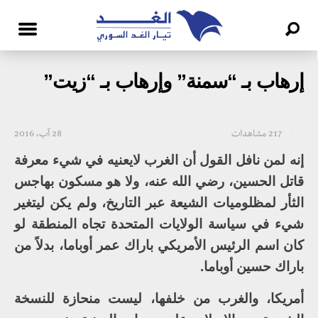
إرهاب بـ “سمنة” وإرهاب بـ “زيت”
217 مشاهدات
28 آب، 2016
إنه لمن نافل القول أن الغرب لايعنيه في شيء معرفة
قاتل الحسين، رضي الله عنه، ولا هو مسكون بهاجس
الثأر لمظلوميات الشيعة عبر التاريخ، ولم يكن ليتغير
شيء في سياسة الولايات المتحدة تجاه المنطقة لو
كان اسم الرئيس الأمريكي باراك عمر أوباما، بدلاً من
باراك حسين أوباما.
أمريكا، والغرب من خلفها، ليست منحازة للنسخة