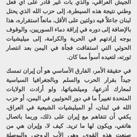
الجيش العراقي، والذي بات غير قادر على أي فعل
وطني نتيجة هذه السيطرة، إلى حزب الله الذي يحتل
لبنان جاعلاً فيه دولتين على الأقل، مانعاً استقراره، هذا
بالإضافة إلى دوره في إراقة دماء السوريين، والوقوف
بوجه إرادتهم في الحرية والكرامة، إلى ميليشيات
الحوثي التي استفاقت فجأة في اليمن بعد انتصار
ثورته، لتعيده أسوأ مما كان.
في حقيقة الأمر، الفارق الأساسي هو أن إيران تمسك
جيداً بقرار الحرب والسلم وبالجغرافيا السياسية
لمعارك أذرعها، وميلشياتها، ولو أرادت الولايات
المتحدة تغييراً ما في دور الحوثيين في اليمن، أو حزب
الله في لبنان، أو الميليشيات الشيعية في العراق،
يكفي أن تتفاهم مع إيران على ذلك، وربما باتصال
هاتفي، ويكون لها ما تريد. كيف لا، وإيران هي من
صنعت هذه القوى، وهي الأب الروحي والبوصلة