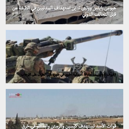
هيومن رايتس ووتش تدين استهداف المدنيين في الطبقة من
قبل التحالف الدولي
لافروف لا يستبعد أهدافا أمريكية أخرى في سوريا غير الحرب على الإرهاب
قوات الأسد تستهدف كيسين والرستن والغنطو في خرق