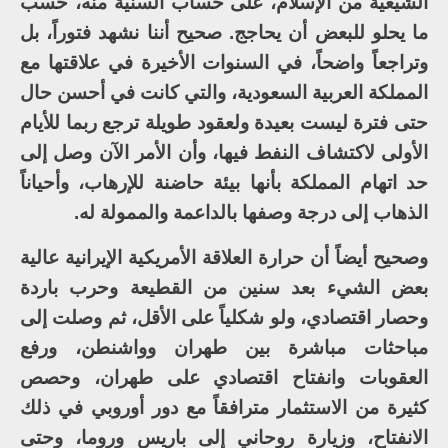
الشيعية من الإسلام، على حساب السنية منه، حسب
ما يحلو للبعض أن يحاجج. صحيح أننا نشهد فتوراً، بل
وتراجعاً واضحاً، في السنوات الأخيرة في علاقتها مع
المملكة العربية السعودية، والتي كانت في أحسن حال
حتى فترة ليست بعيدة ولعقود طويلة ترجع ربما للأيام
الأولى لاكتشاف النفط فيها، وأن الأمر الآن وصل إلى
حد اتهام المملكة بأنها بيئة حاضنة للإرهاب، وأحياناً
الذهاب إلى درجة وصفها بالداعمة والممولة له.
وصحيح أيضاً أن حرارة العلاقة الأمريكية الإيرانية عالية
بعض الشيء بعد سنين من القطيعة وحرب باردة
وحصار اقتصادي، ولو شكلياً على الأقل، ثم وصلت إلى
مباحثات مباشرة بين طهران وواشنطن، ورفع
العقوبات وانفتاح اقتصادي على طهران، وحصص
كثيرة من الاستثمار مترافقاً مع دور أوروبي في ذلك
الانفتاح، وزيارة روحاني إلى باريس وروما، وحتى