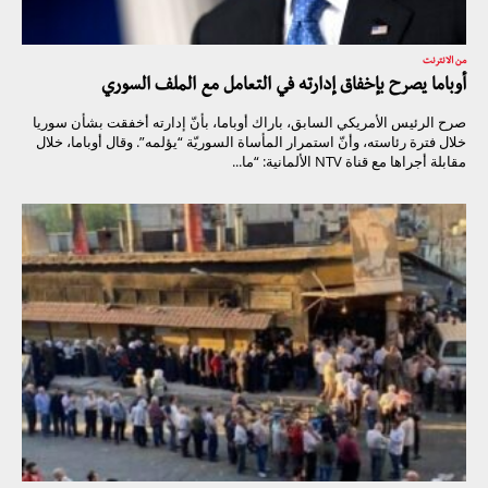
من الانترنت
أوباما يصرح بإخفاق إدارته في التعامل مع الملف السوري
صرح الرئيس الأمريكي السابق، باراك أوباما، بأنّ إدارته أخفقت بشأن سوريا
خلال فترة رئاسته، وأنّ استمرار المأساة السوريّة “يؤلمه”. وقال أوباما، خلال
مقابلة أجراها مع قناة NTV الألمانية: “ما...