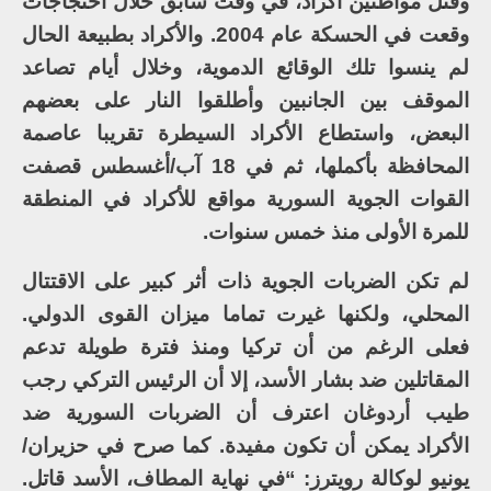
وقتل مواطنين أكراد، في وقت سابق خلال احتجاجات
وقعت في الحسكة عام 2004. والأكراد بطبيعة الحال
لم ينسوا تلك الوقائع الدموية، وخلال أيام تصاعد
الموقف بين الجانبين وأطلقوا النار على بعضهم
البعض، واستطاع الأكراد السيطرة تقريبا عاصمة
المحافظة بأكملها، ثم في 18 آب/أغسطس قصفت
القوات الجوية السورية مواقع للأكراد في المنطقة
للمرة الأولى منذ خمس سنوات.
لم تكن الضربات الجوية ذات أثر كبير على الاقتتال
المحلي، ولكنها غيرت تماما ميزان القوى الدولي.
فعلى الرغم من أن تركيا ومنذ فترة طويلة تدعم
المقاتلين ضد بشار الأسد، إلا أن الرئيس التركي رجب
طيب أردوغان اعترف أن الضربات السورية ضد
الأكراد يمكن أن تكون مفيدة. كما صرح في حزيران/
يونيو لوكالة رويترز: “في نهاية المطاف، الأسد قاتل.