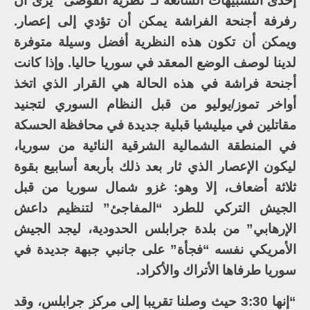
إحدى التشبيهات الشائعة لـ”نظرية الفوضى” يرى أن
رفرفة أجنحة الفراشة يمكن أن تؤدي إلى إعصار.
ويمكن أن تكون هذه النظرية أفضل وسيلة متوفرة
لدينا لوصف الوضع المعقد في سوريا حاليا. وإذا كانت
أجنحة فراشة في هذه الحالة هي القرار الذي اتخذ
أواخر تموز/يوليو من قبل النظام السوري لتجنيد
مقاتلين في ميليشيا قبلية جديدة في محافظة الحسكة
في المنطقة الشمالية الشرقية النائية من سوريا،
ليكون الإعصار الذي ثار بعد ذلك بأربعة أسابيع بقوة
ثلاثة أضعاف، إلا وهو: غزو شمال سوريا من قبل
الجيش التركي للطرد “المفاجئ” لتنظيم داعش
الإرهابي” من بلدة جرابلس الحدودية، ليجد الجيش
الأمريكي نفسه “فجأة” على جانبي جبهة جديدة في
سوريا طرفاها الأتراك والأكراد.
“إنها 3:30 حيث وصلنا تقريبا إلى مركز جرابلس، وقد