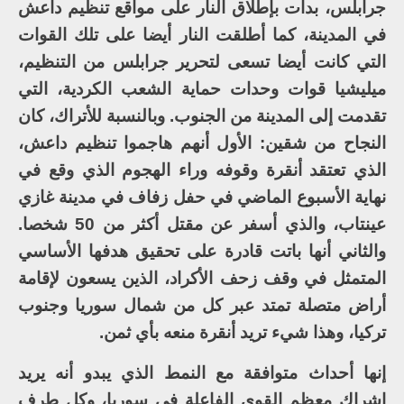
جرابلس، بدأت بإطلاق النار على مواقع تنظيم داعش
في المدينة، كما أطلقت النار أيضا على تلك القوات
التي كانت أيضا تسعى لتحرير جرابلس من التنظيم،
ميليشيا قوات وحدات حماية الشعب الكردية، التي
تقدمت إلى المدينة من الجنوب. وبالنسبة للأتراك، كان
النجاح من شقين: الأول أنهم هاجموا تنظيم داعش،
الذي تعتقد أنقرة وقوفه وراء الهجوم الذي وقع في
نهاية الأسبوع الماضي في حفل زفاف في مدينة غازي
عينتاب، والذي أسفر عن مقتل أكثر من 50 شخصا.
والثاني أنها باتت قادرة على تحقيق هدفها الأساسي
المتمثل في وقف زحف الأكراد، الذين يسعون لإقامة
أراض متصلة تمتد عبر كل من شمال سوريا وجنوب
تركيا، وهذا شيء تريد أنقرة منعه بأي ثمن.
إنها أحداث متوافقة مع النمط الذي يبدو أنه يريد
إشراك معظم القوى الفاعلة في سوريا، وكل طرف