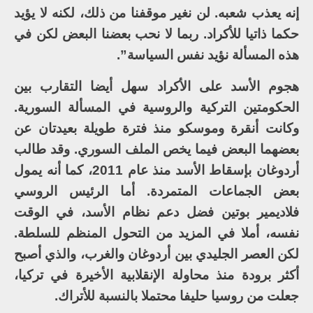
إنه يعذب شعبه. لن نغير موقفنا من ذلك، لكنه لا يؤيد
حكما ذاتيا للأكراد. ربما لا نحب بعضنا البعض لكن في
هذه المسألة نؤيد نفس السياسة”.
هجوم الأسد على الأكراد سهل أيضا التقارب بين
الحكومتين التركية والروسية في المسألة السورية.
وكانت أنقرة وموسكو منذ فترة طويلة بعيدتان عن
بعضهما البعض فيما يخص الملف السوري. وقد طالب
أردوغان بإسقاط الأسد منذ عام 2011، كما أنه يمول
بعض الجماعات المتمردة. أما الرئيس الروسي
فلاديمير بوتين فضل دعم نظام الأسد، في الوقت
نفسه، أملا في المزيد من التحول المنظم للسلطة.
لكن العصر الجليدي بين أردوغان والغرب، والذي أصبح
أكثر برودة منذ محاولة الإنقلابية الأخيرة في تركيا،
جعلت من روسيا حليفا محتملا بالنسبة للأتراك.