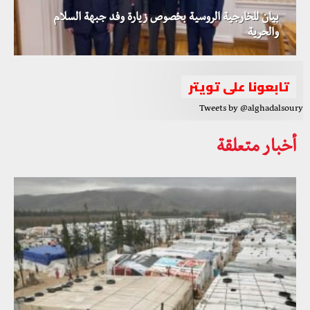
بيان للخارجية الروسية بخصوص زيارة وفد جبهة السلام
والحرية
تابعونا على تويتر
Tweets by @alghadalsoury
أخبار متعلقة