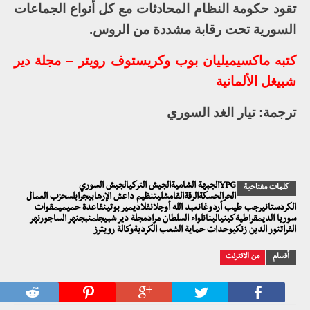
تقود حكومة النظام المحادثات مع كل أنواع الجماعات
السورية تحت رقابة مشددة من الروس.
كتبه ماكسيميليان بوب وكريستوف رويتر – مجلة دير
شبيغل الألمانية
ترجمة: تيار الغد السوري
YPGالجبهة الشاميةالجيش التركيالجيش السوري
كلمات مفتاحية
الحرالحسكةالرقةالقامشليتنظيم داعش الإرهابيجرابلسحزب العمال
الكردستانيرجب طيب أردوغانعبد الله أوجلانفلاديمير بوتينقاعدة حميميمقوات
سوريا الديمقراطيةكينيالبنانلواء السلطان مرادمجلة دير شبيجلمنبجنهر الساجورنهر
الفراتنور الدين زنكيوحدات حماية الشعب الكرديةوكالة رويترز
أقسام
من الانترنت