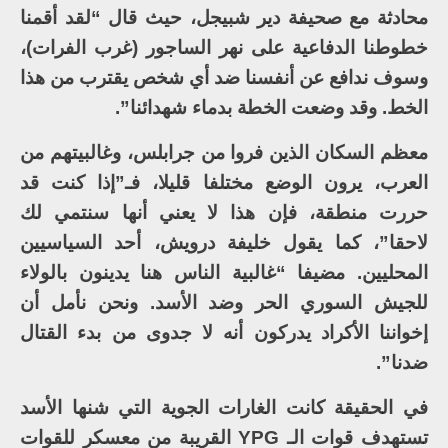
محادثة مع صحيفة دير شبيجل، حيث قال “لقد أقمنا
خطوطنا الدفاعية على نهر الساجور (غرب الفرات)،
وسوف ندافع عن أنفسنا ضد أي شخص يقترب من هذا
الخط. وقد وضعت الخطة بدماء شهدائنا”.
معظم السكان الذين فروا من جرابلس، وغالبيتهم من
العرب، يرون الوضع مختلفا قليلا، فـ”إذا كنت قد
حررت منطقة، فإن هذا لا يعني أنها سنتمي لك
لاحقا”، كما يقول خليفة درويش، أحد السياسيين
المحليين. مضيفا “غالبية الناس هنا يدينون بالولاء
للجيش السوري الحر وضد الأسد. ونحن نأمل أن
إخواننا الأكراد يدركون أنه لا جدوى من بدء القتال
ضدنا”.
في الحقيقة كانت الغارات الجوية التي شنها الأسد
تستهدف قوات الـ YPG القريبة من معسكر للقوات