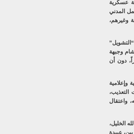
ة عسكرية
مل المدني
ة وغيرهم،
20، حينما بدأت عمليات “التشويل”
شام وجبهة
ً، دون أن
 وإعلامية
 التعذيب،
، واعتقال
ه الخليل،
يين، عبيدة