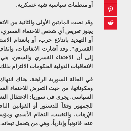
أو منظمات سياسية شبه عسكرية.
وقد نصت المادتين الأولى والثانية من الات
يجوز تعريض أي شخص للاختفاء القسري، ول
أو التهديد باندلاع حرب، أو بانعدام الاس
القسري”. وقد أشارت الاتفاقيات، واتفاقي
إلى أن الاختفاء القسري والسجن، هي ج
الاتفاقيات الدولية الحكومات الالتزام بذلك.
في الحالة السورية الراهنة، هناك انتها
ومكوناتها، من حيث التعرض للاختفاء القس
السياسي. يجري في سوريا: الاعتقال الت
للجمهور وفقاً للدستور أو القوانين ال
الإرهاب، والتغييب. النظام الأسدي ومؤ
عنه، قانونياً وإدارياً، وهي من يتحمل تبعاته.