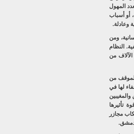
عدد المهول
 أو أسباب
ة وعادلة.
انية، ومن
ة. النظام
الآلاف من
الموقف من
فاء لها في
قلين والمغيبين
ة تأثيرها
تكاب مجازر
دمشق.