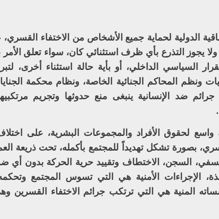
فاقية الدولية لحماية جميع الأشخاص من الاختفاء القسري، ع
ا يجوز التذرع بأي ظرف استثنائي كان، سواء تعلق الأمر 
تقرار السياسي الداخلي، أو بأية حالة استثناء أخرى، لتبري
ات ونظم المحاكم الجنائية الخاصة، ونظام محكمة الجنايات
رائم ضد الإنسانية ينبغى منع حدوثها وتجريم مرتكبيه
ك واسع لحقوق الأفراد والمجموعات البشرية، على اختلاف ا
ري، بصورة تشكل تهديداً للمجتمع بأكمله، تحت ذريعة العم
عسفي، السجن، الاختطاف وتقييد حرية الحركة بدون أي ضو
نافذة، الإجراءات الأمنية هي التي تسوس المجتمع وتحكم
سساته المنية هي التي ترتكب جرائم الاختفاء القسرين و