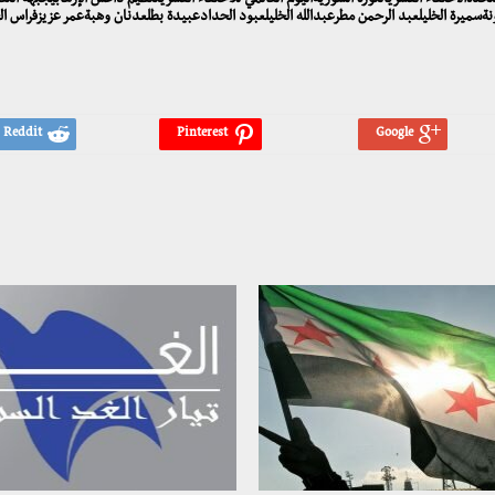
لمتحدةالاختفاء القسريالثورة السوريةاليوم العالمي للاختفاء القسريتنظيم داعش الإرهابيجبهة ال
ونةسميرة الخليلعبد الرحمن مطرعبدالله الخليلعبود الحدادعبيدة بطلعدنان وهبةعمر عزيزفراس ا