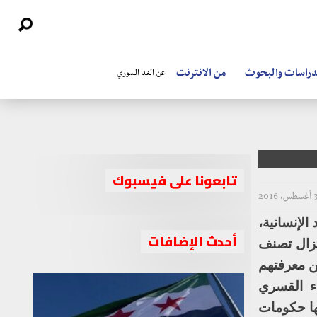
دراسات والبحوث
من الانترنت
عن الغد السوري
تابعونا على فيسبوك
، 2016
الإنسانية،
أحدث الإضافات
تزال تصنف
من معرفتهم
ء القسري
ها حكومات