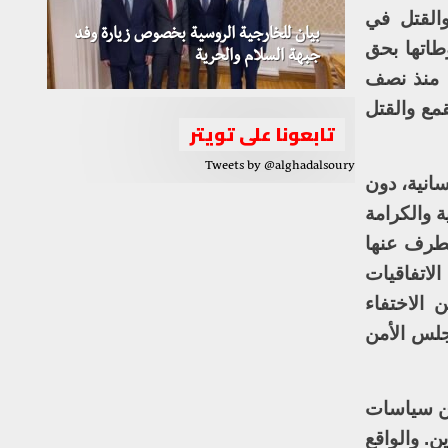
القتل في
بيان للخارجية الروسية بخصوص زيارة وفد
اتها بحق
جبهة السلام والحرية
، منذ نصف
قمع والقتل
تابعونا على تويتر
Tweets by @alghadalsoury
انية، دون
ة والكرامة
الطرف عنها
لاتفاقيات
 الاختفاء
جلس الأمن
بب من سياسات
. والواقع