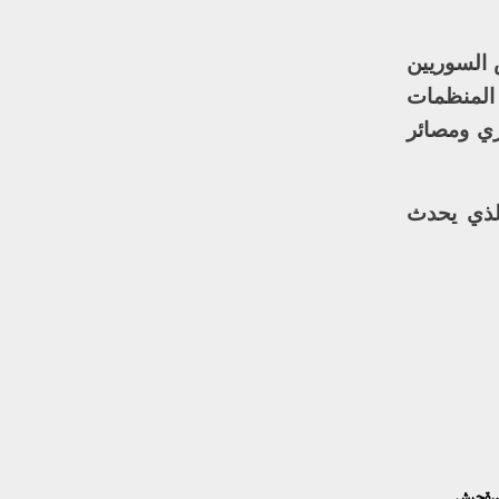
س السوريين
 المنظمات
ري ومصائر
الذي يحدث