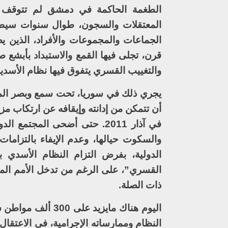
الطغمة الحاكمة في دمشق لم تتوقف عن
المعتقلات والسجون، طوال سنوات سيطر
الجماعات والمجموعات والأفراد، الذين ي
قرن، تجلى فيها القمع والاستبداد بأبشع صو
والتغييب القسري يتفوق فيها نظام الأسد
يجري ذلك في سوريا، تحت سمع وبصر المجت
أن تتمكن من إدانته وإيقافه عن ارتكاب مزي
في آذار 2011. حتى أضحى الم
والسكوت حيالها، وعدم الإيفاء بالتزاما
الدولية، بفرض التزام النظام الأسدي ب
القسري”، على الرغم من تدخل الأمم الم
ذات الصلة.
اليوم هناك مايزي
النظام وممارساته الإجرامية، في الاعتقا