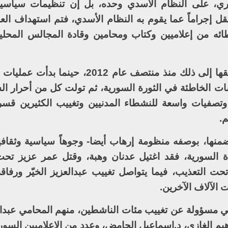
سري، على النظام الأسدي وحده، بل إن تنظيمات سياسي
تقل إجراماً عما يقوم به النظام الأسدي، فتم استهداف الع
ه من إعلاميين وكتاب ومحامين وقادة المجالس المحلي
داعش تتصدر القائمة، ولكن هناك من سبقها إلى ذلك منذ منتصف عام 12
سات الخاطئة في الثورة السورية، ثم تولت كل من أحرار ال
وتصفيات واسعة للنشطاء المدنيين وتغييب الكثيرين قسرا
.
نها، بوصفه منظومة إرهاب أيضا- وجوهاً سياسية وثقافية
ة السورية، فقد اغتيل عدنان وهبة، وقتل عمر عزيز تحت
ت التعذيب، فيما يتواصل تغييب عبدالعزيز الخيّر ورفاقه
الآلاف الآخرين.
ي مسؤولة عن تغييب مئات الناشطين، منهم المحامي عبدالل
اهيم الغازي، د.إسماعيل الحامض، وعدد من الإعلاميين السور