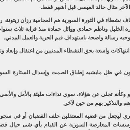
الآخر مثال خالد العيسى قبل أشهر فقط.
طاف نشطاء في الثورة السورية هم المحامية رزان زيتونة، ر
رة الخليل وناظم حمادي ووائل حمادة منذ قرابة ثلاث سنوا
توجيه رسالة واضحة باستهداف قيم الحرية والعمل المدني.
نتهاكات واسعة بحق النشطاء المدنيين من اعتقال وإبعاد وت
غيبون في ظل مايشبه إطباق الصمت وإسدال الستارة الس
و وكأنه تخلى عن هؤلاء، سوى نداءات مليئة بالأمل والأسى
م والتذكير بهم من حين لآخر.
ي ليجعل من قضية المعتقلين خلف القضبان أو في سجون
ؤسسات المعارضة السورية عن القيام بأي شى حيال قضية