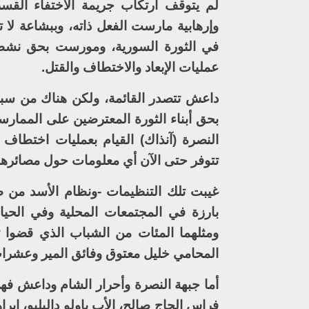
لم يتوقف ارتكاب جريمة الاختفاء الق
وإرهابية مارست الفعل ذاته، وببشاعة لا 
في الثورة السورية، ومورست بحق نشطائ
عمليات الإبعاد والاختطاف والقتل.
بحق أبناء الثورة المعترضين على الممار
النصرة (آنذاك) القيام بعمليات اختطاف 
تتوفر حتى الآن أي معلومات حول مصائرهم
غيبت تلك التنظيمات -ونظام الأسد من ضم
بارزة في المجتمعات المحلية وفي الحيا
ومثلهما المئات من الشباب الذي قضوا تح
المحامي خليل معتوق وفائق المير وعشرات 
أما جبهة النصرة وأحرار الشام وداعش فه
فراس الحاج صالح، الأب باولو داليليو، إبر