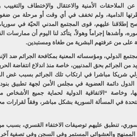
 الملاحقات الأمنية والاعتقال والإختطاف والتغييب و
تها الدامية، ولم تخفف في أي وقت أو مرحلة من ضغوط
صح إطلاقنا عليهم، قوى المجتمع المدني الحيّة في سوريا
ره، وأشدها إجراماً وهولاً، يتأكد لنا اليوم أن ممارسات ال
ية على من عرفتهم البشرية من طغاة ومستبدين.
مع الدولي، ومؤسساته المعنية بمكافحة الجرائم ضد الإنس
د من الجرائم بحق المدنيين، خاصة منذ اندلاع انتفاضة الحري
جتمع الدولي شريكا مباشرا في ارتكاب تلك الجرائم بسبب غض 
ت الدول دائمة العضوية في مجلس الأمن لجهة تطبيق بنود ا
ها، وخاصة “الاتفاقية الدولية لحماية جميع الأشخاص من
تحدة في المسألة السورية بشكل مباشر، وفقاً لقرارات م
د على 300 ألف مواطن سوري، تنطبق عليهم توصيفات الاختفاء القسري، بس
ل الممنهج والعشوائي المستمر وفي السجن وفي تصفية آخرين