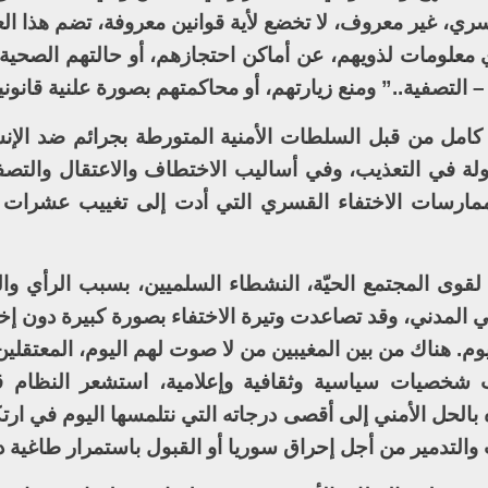
ري، غير معروف، لا تخضع لأية قوانين معروفة، تضم هذا ال
ي معلومات لذويهم، عن أماكن احتجازهم، أو حالتهم الصحية،
 التصفية..” ومنع زيارتهم، أو محاكمتهم بصورة علنية قانوني
 كامل من قبل السلطات الأمنية المتورطة بجرائم ضد الإنس
ة في التعذيب، وفي أساليب الاختطاف والاعتقال والتصفي
ممارسات الاختفاء القسري التي أدت إلى تغييب عشرات 
اً لقوى المجتمع الحيّة، النشطاء السلميين، بسبب الرأي و
 المدني، وقد تصاعدت وتيرة الاختفاء بصورة كبيرة دون إخ
نذ آذار/مارس 2011 وحتى اليوم. هناك من بين المغيبين من لا صوت لهم اليوم، المعت
ب شخصيات سياسية وثقافية وإعلامية، استشعر النظام قو
 بالحل الأمني إلى أقصى درجاته التي نتلمسها اليوم في ار
لتدمير من أجل إحراق سوريا أو القبول باستمرار طاغية 