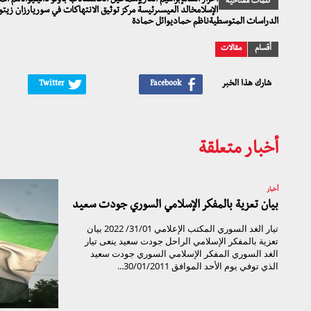
أحرار الشامإبراهيم الغازيإسماعيل الحامضالأب باولو داليليوالأمم ا
كلمات مفتاحية
الإسلامخالد العيسىرئيسة مركز توثيق الانتهاكات في سوريارزان زيت
الدراسات المتوسطيةناظم حماديوائل حمادة
أقسام
مقالات
شارك هذا الخبر
أخبار متعلقة
أخبار
بيان تعزية بالمفكر الإسلامي السوري جودت سعيد
تيار الغد السوري المكتب الإعلامي 31/01/ 2022 بيان
تعزية بالمفكر الإسلامي الراحل جودت سعيد ينعى تيار
الغد السوري المفكر الإسلامي السوري جودت سعيد
الذي توفي يوم الأحد الموافق 30/01/2011...