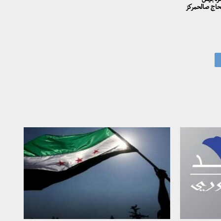
نصرةجيش
لحاج صالحمركز