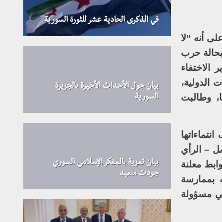
في الذكرى الحادية عشر للثورة السورية
لى أنه “لا
بحالة حرب
ر الاختفاء
 الدولية،
بيان حول الأحداث الأخيرة بالجزيرة
ا، وطالبت
السورية
نتماءاتها
ل – الرأي
بيان تعزية بالمفكر الإسلامي السوري
ابط معلنة
جودت سعيد
ه بممارسة
هي مسؤولة