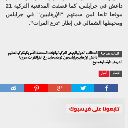
داعش في جرابلس، كما قصفت المدفعية التركية 21
موقعا تابعا لمن سمتهم “الإرهابيين” في جرابلس
ومحيطها الشمالي في إطار “درع الفرات”.
التحالف الدوليالجيش التركيالولايات المتحدة الأمريكيةتركياتنظيم
كلمات مفتاحية
داعش الإرهابيجرابلسجون توماسحلبدرع الفراتقوات سوريا
الديمقراطيةمارعمنبج
أقسام
أخبار
تابعونا على فيسبوك