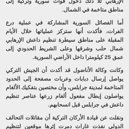
الإرهابي تلا ذلك دخول قوات سورية وتركية إلى
مناطق متاخمة في الشمال.
أما الفصائل السورية المشاركة في عملية درع
الفرات، فأكدت أنها ستركز عملياتها خلال الأيام
المقبلة على مناطق سيطرة تنظيم داعش الإرهابي
شمال حلب وشرقها وعلى الشريط الحدودي إلى
عمق 25 كيلومترا داخل الأراضي السورية.
وكانت وكالة الأناضول قد أكدت أن الجيش التركي
يواصل إرسال دبابات وعربات مصفحة إلى الحدود
المتاخمة لمدينة جرابلس، وأن مختصين بتفكيك الألغام
يواصلون إبطال مفعول ألغام زرعها عناصر تنظيم
داعش في جرابلس قبل انسحابهم.
ونقلت عن قيادة الأركان التركية أن مقاتلات التحالف
الدولي نفذت غارات دمرت إثرها موقعين لتنظيم