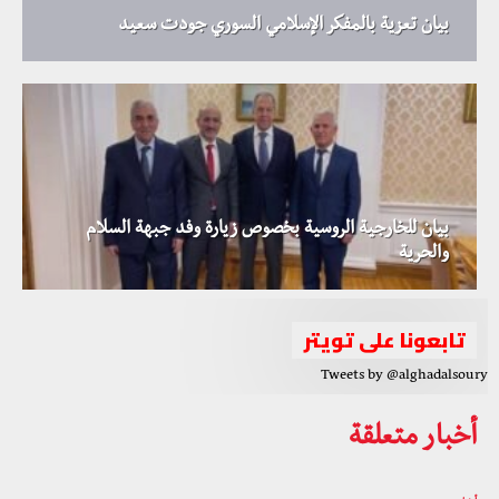
بيان تعزية بالمفكر الإسلامي السوري جودت سعيد
بيان للخارجية الروسية بخصوص زيارة وفد جبهة السلام
والحرية
تابعونا على تويتر
Tweets by @alghadalsoury
أخبار متعلقة