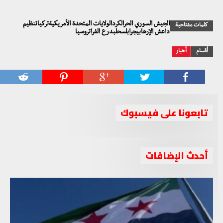
الجيش السوري الحرالكردالولايات المتحدة الأمريكيةتركياتنظيم
كلمات مفتاحية
داعش الإرهابيجرابلسحلبدرع الفراتروسيا
أقسام
أخبار
تابعونا على فيسبوك
أحدث الإضافات