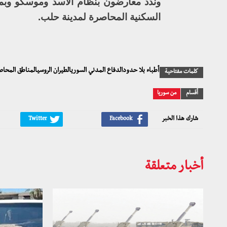
وندد معارضون بنظام الأسد وموسكو وبما
السكنية المحاصرة لمدينة حلب.
أطباء بلا حدودالدفاع المدني السوريالطيران الروسيالمناطق المح
كلمات مفتاحية
أقسام
من سوريا
شارك هذا الخبر
أخبار متعلقة