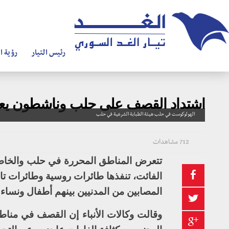
رئيس التيار
رؤية ال
اشتداد القصف على حلب وناشطون يعتب
الهولوكوست في حلب هيئة الطبابة الشرعية في حلب
712 مشاهدات
تتعرض المناطق المحررة في حلب والخاض
الفائت، تنفذها طائرات روسية وطائرات تا
المصابين من المدنيين بينهم أطفال ونساء.
وقالت وكالات الأنباء إن القصف في منا