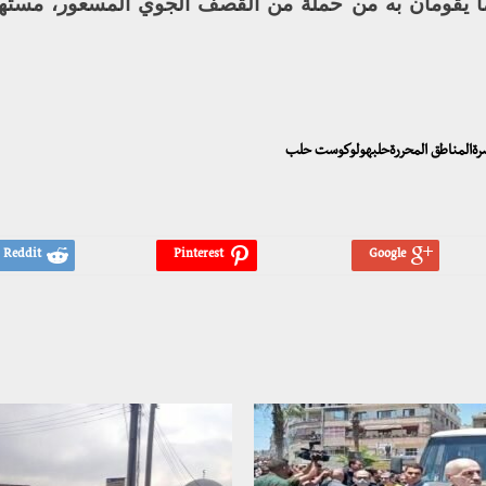
 يقومان به من حملة من القصف الجوي المسعور، مستهدفا
اصرةالمناطق المحررةحلبهولوكوست حلب