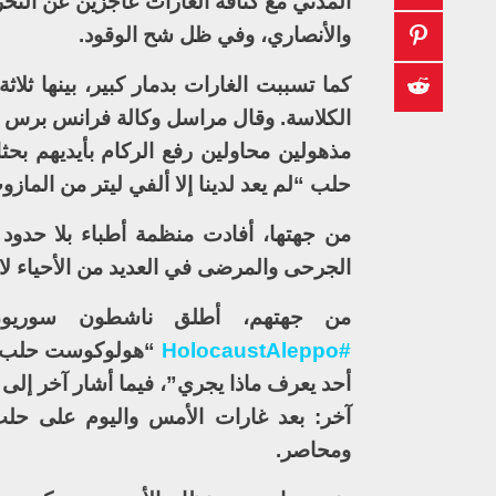
المدني مع كثافة الغارات عاجزين عن الت
والأنصاري، وفي ظل شح الوقود.
كما تسببت الغارات بدمار كبير، بينها ثلا
الكلاسة. وقال مراسل وكالة فرانس برس إ
مذهولين محاولين رفع الركام بأيديهم بح
حلب “لم يعد لدينا إلا ألفي ليتر من المازو
الجرحى والمرضى في العديد من الأحياء لا
من جهتهم، أطلق ناشطون سوريون ع
#HolocaustAleppo
“هولوكوست حلب”. ح
أحد يعرف ماذا يجري”، فيما أشار آخر إلى
آخر: بعد غارات الأمس واليوم على ح
ومحاصر.