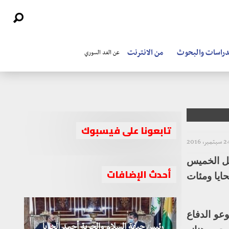
دراسات والبحوث
من الانترنت
عن الغد السوري
تابعونا على فيسبوك
سبتمبر، 2016
يل الخميس
أحدث الإضافات
ايا ومئات
عو الدفاع
رئيس جبهة السلام والحرية أحمد الجربا