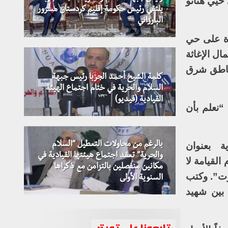
حيي هنانو
يلتقي رئيس حكومة إقليم كردستان مسرور
البارزاني
حدة على حي
ل الإغاثة
مناطق شرق
كلمة الشيخ أحمد الجربا رئيس جبهة
السلام والحرية في ختام اجتماع الهيئة
القيادية (فيديو)
في يومين 145 جريحا”، مضيفة “نعلم بأن
بالرغم من محاولات التعطيل “السلام
 بعنوان
والحرية” تعقد اجتماع هيئتها القيادية في
لقيامة لا
مكانين منفصلين بالتزامن مع ذكراها
وت”. وكتب
جبهة السلام والحرية تستنكر منع وفدها
السنوية الأولى
من دخول إقليم كوردستان
بين شهيد
تابعونا على تويتر