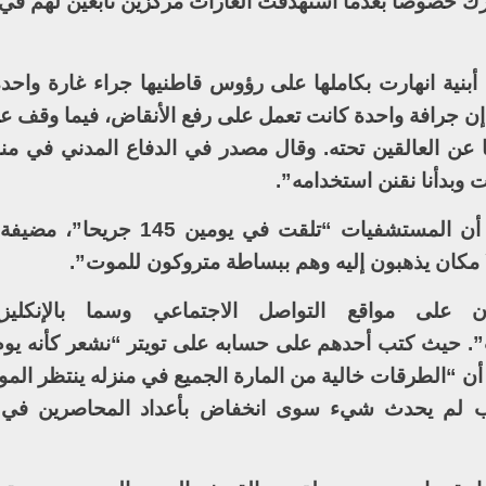
حرك خصوصا بعدما استهدفت الغارات مركزين تابعين لهم في 
ثة أبنية انهارت بكاملها على رؤوس قاطنيها جراء غارة وا
ن جرافة واحدة كانت تعمل على رفع الأنقاض، فيما وقف عما
ثا عن العالقين تحته. وقال مصدر في الدفاع المدني في 
ت وبدأنا نقنن استخدامه”.
من جهتها، أفادت منظمة أطباء بلا حدود أن المستشفيات “تلقت 
 مكان يذهبون إليه وهم ببساطة متروكون للموت”.
لى مواقع التواصل الاجتماعي وسما بالإنكليزية
يث كتب أحدهم على حسابه على تويتر “نشعر كأنه يوم ا
 أن “الطرقات خالية من المارة الجميع في منزله ينتظر الم
لب لم يحدث شيء سوى انخفاض بأعداد المحاصرين في 