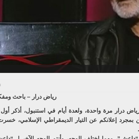
28 
رياض درار – باحث ومف
ياض درار مرة واحدة، ولعدة أيام في استنبول، أذكر أول ل
بمجرد إعلانكم عن التيار الديمقراطي الإسلامي، خسرت
اعش”، مهما اختلف الوجه، وأنتم الوجه الآخر لـ “داع