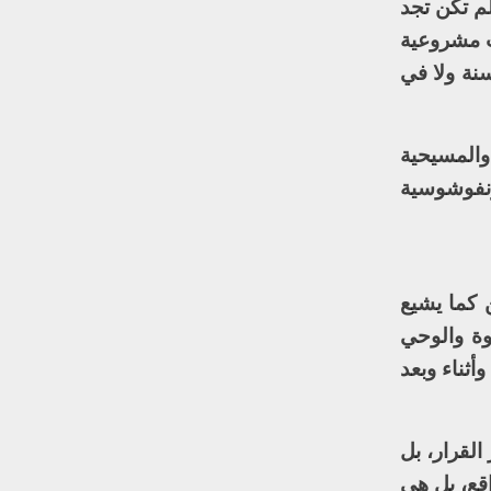
لم تكن تجد
ت مشروعية
سنة ولا في
والمسيحية
ونفوشوسية
 كما يشيع
وة والوحي
أثناء وبعد
لقرار، بل
قع، بل هي