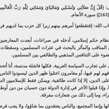
.
 نظام حكم إسلامي، أدخله في صراعات، أبعدت المعارضين 
 عن المناقب والمآثر بالبحث في عثرات المسلمين، وسقطات
 الضوء على التنافس المذهبي والطائفي بين المسلمين.
ي على تجارب السياسة العربية، فكلها فاشلة مدنسة، أنا أت
م لهم فيها، أو مغامرون اعتلوا ظهر الدين ليسودوا الناس
 على الدين، إلا إذا كانت طائفية، ويمكن فقط للإسلاميين ال
ها، وإذا قبلوا الآخر في إدارة الدولة دون حسبان من دين أوطا
براء، وما إلى ذلك من شعارات مفرقة.
 لها وإنما المجتمع، والناس يعتقدون بما شاؤوا، ولا يجب ف