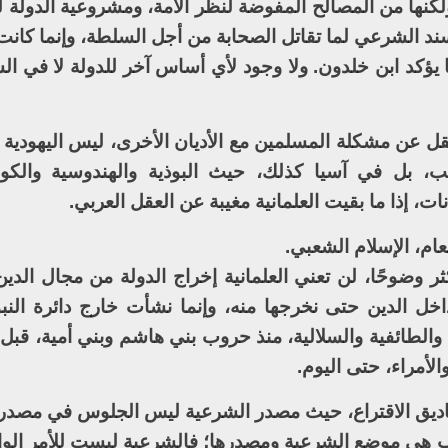
ولكنها من المصالح المفوضة لنظر الأمة، ومشروعية الدولة 
ند الشرعي لما تقاتل الصحابة من أجل السلطة، وإنما كان
ا يؤكد ابن خلدون. ولا وجود لأي أساس آخر للدولة لا في ال
قل عن مشكلة المسلمين مع الأديان الأخرى، ليس اليهودية 
سب، بل في آسيا كذلك، حيث البوذية والهندوسية والك
نات، إذا ما بقيت العلمانية مغيبة عن العقل العربي.
عام، الإسلام الشعبي.
ر وضوحًا، لن تعني العلمانية إخراج الدولة من مجال الدين
داخل الدين حتى نخرجها منه، وإنما نشأت خارج دائرة النب
ة والطائفية والسلالية، منذ حروب بني هاشم وبني أمية، قبل و
الأمراء، حتى اليوم.
ناديق الاقتراع، حيث مصدر الشرعية ليس الجلوس في مصدر ا
عب هي موضع الشرعية ومصدرها؛ فالشرعية ليست للأمر الوا