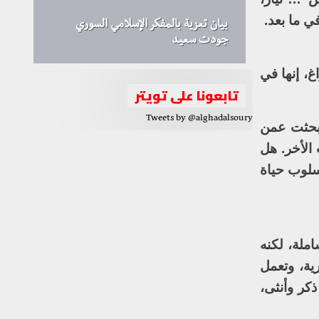
ي ما بعد.
بيان تعزية بالمفكر الإسلامي السوري
جودت سعيد
، إنها في
تابعونا على تويتر
Tweets by @alghadalsoury
 بحثت عمن
 الأخر. هل
سلوب حياة
املة، لكنه
ية، وتعمل
ذكر وأنثى،