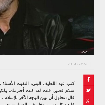
رياض درار
6564 مشاهدات
كتب عبد اللطيف البني: التقيت الأستاذ ر
سلام قصير، قلت له: كنت أحترمك، ولكن 
قال: نحاول أن نبين الوجه الآخر للإسلام …
قلت: كل دين يتدخل في السياسة يعني “د