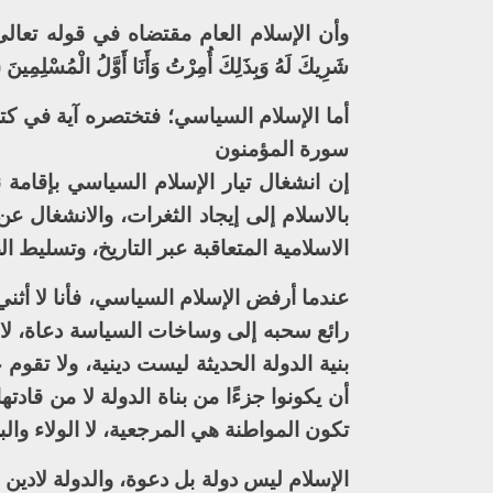
شَرِيكَ لَهُ وَبِذَلِكَ أُمِرْتُ وَأَنَا أَوَّلُ الْمُسْلِمِينَ (163)} سورة الأنعام
سورة المؤمنون
إن انشغال تيار الإسلام السياسي بإقامة
بالاسلام إلى إيجاد الثغرات، والانشغال
الاسلامية المتعاقبة عبر التاريخ، وتسليط
عندما أرفض الإسلام السياسي، فأنا لا أثن
رائع سحبه إلى وساخات السياسة دعاة، لافه
بنية الدولة الحديثة ليست دينية، ولا تقوم
أن يكونوا جزءًا من بناة الدولة لا من قادت
تكون المواطنة هي المرجعية، لا الولاء وال
الإسلام ليس دولة بل دعوة، والدولة لادين