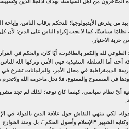
ده المتأخرون من أهل السياسة، بهدف أدلجة الدين وتسييسه
ة بيد من يفرض الأيديولوجيا؛ للتحكم برقاب الناس، وإباحة ال
نظامًا سياسيًا، كما لا يجب إكراه الناس على الدين؛ لأن كل 
 حرية الاختيار.
اد الطوعي لله والكفر بالطاغوت، أيًا كان، والحكم في القرآن
ه أحد، أما السلطة التنفيذية فهي الأمر، وتركها الله للنا
ارسة الديمقراطية في مجال الأمر، والبرلمانات تشرع في ا
دودها في المسموح والممنوع، فلا تحل ماحرمه الله ولاتحرم ما
ة أيّ نظام سياسي، كيفما كان نوعه؛ لذلك لم تجد مشروع
.
ولة، لكي ينتهي النقاش حول علاقة الدين بالدولة في الإس
وكتابه الشهير “الإسلام وأصول الحكم”، بل ومنذ الخوارج ا