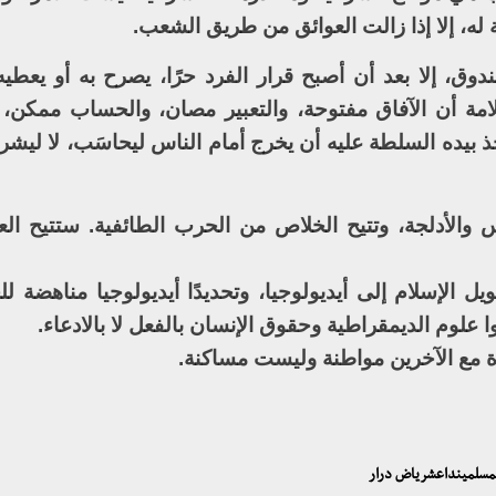
ة له، إلا إذا زالت العوائق من طريق الشعب.
وق، إلا بعد أن أصبح قرار الفرد حرًا، يصرح به أو يعطيه
لامة أن الآفاق مفتوحة، والتعبير مصان، والحساب ممكن، 
ذ بيده السلطة عليه أن يخرج أمام الناس ليحاسَب، لا ليش
 والأدلجة، وتتيح الخلاص من الحرب الطائفية. ستتيح العل
الإسلام إلى أيديولوجيا، وتحديدًا أيديولوجيا مناهضة لل
 علوم الديمقراطية وحقوق الإنسان بالفعل لا بالادعاء.
حياة مع الآخرين مواطنة وليست مساكنة.
يةالمسلمينداعشرياض درار