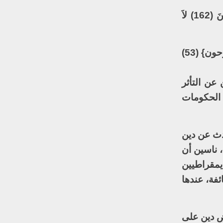
وأن الإسلام العام مقتضاه في قوله تعالى: {قُلْ إِنَّ صَلاَتِي وَنُسُكِي وَمَحْيَايَ وَمَمَاتِي لِلّهِ رَبِّ الْعَالَمِينَ (162) لاَ
أما الإسلام السياسي؛ فتختصره آية في كتاب الله: {فتقطعوا أمرهم بينهم زبرا كل حزب بما لديهم فرحون} (53)
عن التأثر
 الحكومات
حدث عن دين
، ناسين أن
ديمقراطيين
ئفة، عندها
رض دين على