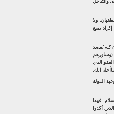
، والتدخل
طغيان. ولا
إكراه يمنع
 كله يُقصد
س (وشاورهم
لعفو الذي
أحله الله.
ية الدولة
لام، فهذا
لذين أكدوا