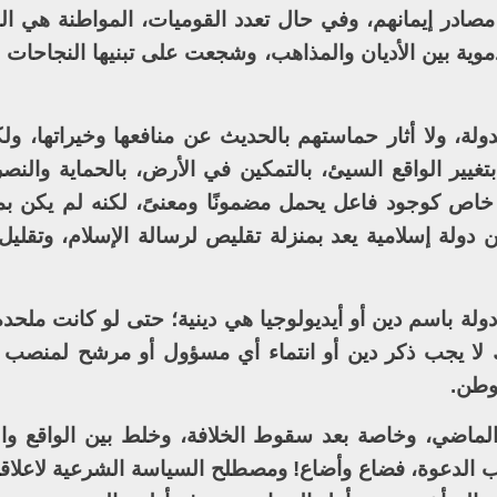
 مصادر إيمانهم، وفي حال تعدد القوميات، المواطنة هي ال
وية بين الأديان والمذاهب، وشجعت على تبنيها النجاحات 
ولة، ولا أثار حماستهم بالحديث عن منافعها وخيراتها، ول
بتغيير الواقع السيئ، بالتمكين في الأرض، بالحماية والنص
اص كوجود فاعل يحمل مضمونًا ومعنىً، لكنه لم يكن بم
 دولة إسلامية يعد بمنزلة تقليص لرسالة الإسلام، وتقليل
 دولة باسم دين أو أيديولوجيا هي دينية؛ حتى لو كانت ملحدة،
ك لا يجب ذكر دين أو انتماء أي مسؤول أو مرشح لمنصب م
لوطن.
الماضي، وخاصة بعد سقوط الخلافة، وخلط بين الواقع وال
الدعوة، فضاع وأضاع! ومصطلح السياسة الشرعية لاعلاقة 