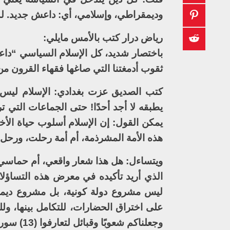
وديمقراطي، وإسلامي، أي: داعش جديد. لم ي
رياض درار كتب بالأمس مايلي:
باختصار شديد، كل الإسلام السياسي “داع
ثقوب أدمغتنا التي صاغها فقهاء القرون م
كتب الصديق عزت بغدادي: الإسلام ليس د
يطبقه لا أجد أحدًا! حتى الجماعات التي ت
يمكن القول: إن الإسلام أسلوب حياة الأخ
هذه الأمة المشرذمة، أم أمة رحلت، ورحل أ
ويتساءل: هل هذا شعار واقعي، أم حماسي 
الذي أريد تأكيده في معرض هذه التساؤلات 
ليس مشروع دولة كونية، بل مشروع ديمقر
على اختراق الحضارات، للتكامل بينها، وللت
وجعلناكم شعوبًا وقبائل لتعارفوا (13) سورة الحجرات.