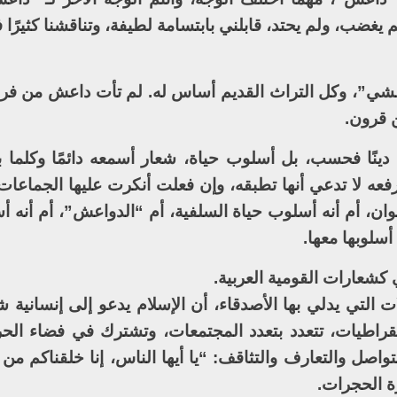
غضب، ولم يحتد، قابلني بابتسامة لطيفة، وتناقشنا كثيرًا ف
شي”، وكل التراث القديم أساس له. لم تأت داعش من فراغ
ن قرون.
ينًا فحسب، بل أسلوب حياة، شعار أسمعه دائمًا وكلما
رفعه لا تدعي أنها تطبقه، وإن فعلت أنكرت عليها الجماعات
وان، أم أنه أسلوب حياة السلفية، أم “الدواعش”، أم أنه أ
سلوبها معها.
كشعارات القومية العربية.
التي يدلي بها الأصدقاء، أن الإسلام يدعو إلى إنسانية ش
اطيات، تتعدد بتعدد المجتمعات، وتشترك في فضاء الحر
واصل والتعارف والتثاقف: “يا أيها الناس، إنا خلقناكم من 