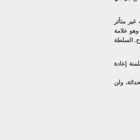
 غير متأثر
وهو علامة
رح. السلطة
منة إعادة
حداثة، ولن