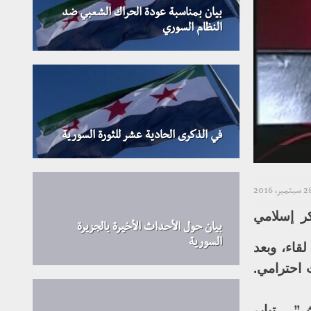
بيان بمناسبة عودة الحراك الشعبي ضد
النظام السوري
في الذكرى الحادية عشر للثورة السورية
سبتمبر، 2016
كر إسلامي
بيان حول الأحداث الأخيرة بالجزيرة
السورية
قاء، وبعد
 احترامي.
ش”… تيار،