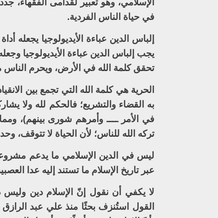
الإسلامي، وهو تعبير لقدامى الفقهاء، جد
في حياة الناس الفردية.
إلباس الدين عباءة الأيديولوجيا يجعله أدا
يجب إلباس الدين عباءة الأيديولوجيا وجعله 
تحقق كلمة الله في الأرض، ويحرم الناس من
الحرية هي كلمة الله التي تجمع بين الانقي
به القضاء والتشريع؛ فالحكم لله ولا يشارك
في الأمر ــــ وأمرهم شورى بينهم)، ومم
تركه الله للناس؛ لأن الحياة لا تتوقف، وح
ليس في الدين الإسلامي ما يدعم مشروعي
عبر تاريخ الإسلام ما تستند إليه عدا العصبية
لا يكفي أن نقول إنّ الإسلام دين وليس د
القول استُنزف بحثًا منذ علي عبد الرازق 