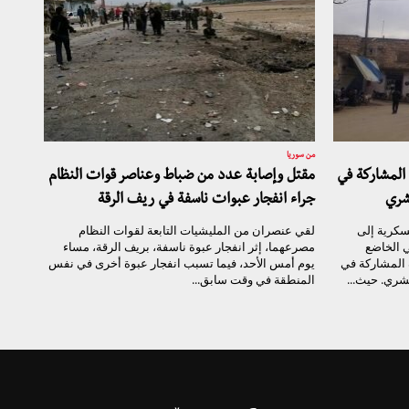
من سوريا
المشاركة في
مقتل وإصابة عدد من ضباط وعناصر قوات النظام
شري
جراء انفجار عبوات ناسفة في ريف الرقة
سكرية إلى
لقي عنصران من المليشيات التابعة لقوات النظام
 الخاضع
مصرعهما، إثر انفجار عبوة ناسفة، بريف الرقة، مساء
 المشاركة في
يوم أمس الأحد، فيما تسبب انفجار عبوة أخرى في نفس
شري. حيث...
المنطقة في وقت سابق...