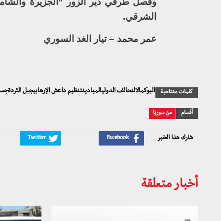
وفصل طرفي دير الزور “الجزيرة والشامي
الشرقي.
عمر محمد – تيار الغد السوري
البوكمالالتحالف الدوليالميادينتنظيم داعش الإرهابيجبل الثردةجس
كلمات مفتاحية
أقسام
من سوريا
شارك هذا الخبر
أخبار متعلقة