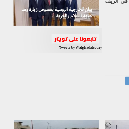
 في الريف
بيان للخارجية الروسية بخصوص زيارة وفد
جبهة السلام والحرية
تابعونا على تويتر
Tweets by @alghadalsoury