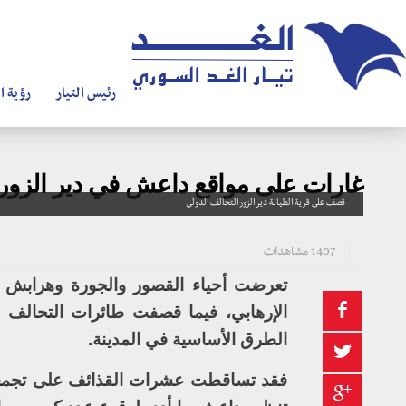
رئيس التيار
رؤية ال
غارات على مواقع داعش في دير الزور 
قصف على قرية الطيانة دير الزور التحالف الدولي
1407 مشاهدات
تعرضت أحياء القصور والجورة وهرابش 
الإرهابي، فيما قصفت طائرات التحالف ا
الطرق الأساسية في المدينة.
فقد تساقطت عشرات القذائف على تجمعات 