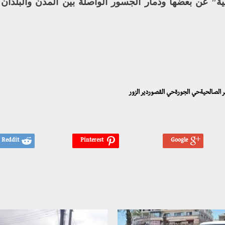
ة” عن بعضها ودمار الجسور الواصلة بين المدن والبلدان
ر الصالحيةحي الجورةحي القصوردير الزور