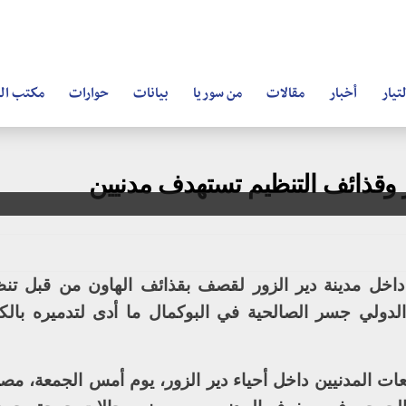
تيار
أخبار
مقالات
من سوريا
بيانات
حوارات
مكتب ال
وقذائف التنظيم تستهدف مدنيين
داخل مدينة دير الزور لقصف بقذائف الهاون من قبل تن
لدولي جسر الصالحية في البوكمال ما أدى لتدميره بال
المدنيين داخل أحياء دير الزور، يوم أمس الجمعة، مص