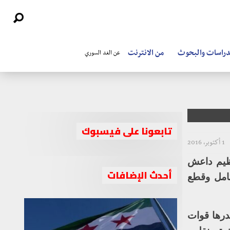
دراسات والبحوث
من الانترنت
عن الغد السوري
تابعونا على فيسبوك
1 أكتوبر، 2016
ظيم داعش
أحدث الإضافات
كامل وقطع
درها قوات