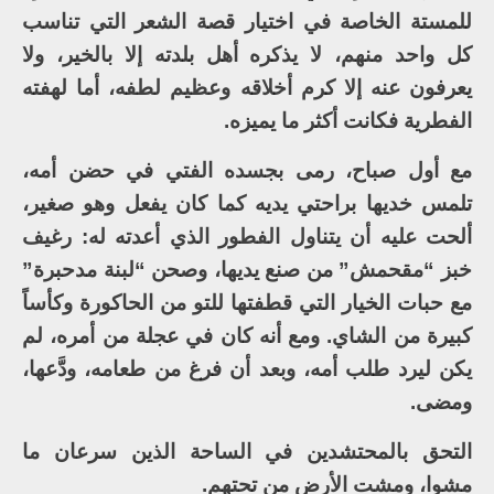
للمستة الخاصة في اختيار قصة الشعر التي تناسب
كل واحد منهم، لا يذكره أهل بلدته إلا بالخير، ولا
يعرفون عنه إلا كرم أخلاقه وعظيم لطفه، أما لهفته
الفطرية فكانت أكثر ما يميزه.
مع أول صباح، رمى بجسده الفتي في حضن أمه،
تلمس خديها براحتي يديه كما كان يفعل وهو صغير،
ألحت عليه أن يتناول الفطور الذي أعدته له: رغيف
خبز “مقحمش” من صنع يديها، وصحن “لبنة مدحبرة”
مع حبات الخيار التي قطفتها للتو من الحاكورة وكأساً
كبيرة من الشاي. ومع أنه كان في عجلة من أمره، لم
يكن ليرد طلب أمه، وبعد أن فرغ من طعامه، ودَّعها،
ومضى.
التحق بالمحتشدين في الساحة الذين سرعان ما
مشوا، ومشت الأرض من تحتهم.