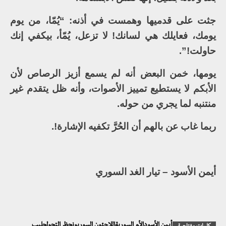
جثت على قدميها وهمست في أذنه: “يُمّا، من يوم
يومك، فعايلك هي لسانك! لا تزعل، يُمّأ، بيكفي إنك
حاولت!”.
يومها، خمن البعض أنه لم يسمع أزيز الرصاص لأن
الأبكم لا يستطيع تمييز الأصوات، وأنه ظل يتقدم غير
منتنبه لما يجري من حوله.
ربما غاب عن بالهم أن الحُرَّ تكفيه الإشارة!.
أيمن الأسود – تيار الغد السوري
أيمن الأسودالأم السوريةاللاجئون السوريونحظر التجولحليب