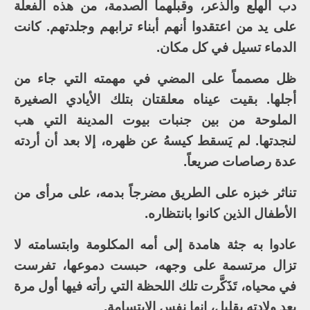
دب الهلع والذعر، وقبلهما الصدمة، من هذه الفعلة
على يد من اعتقدوا أنهم أبناء ترابهم وجلدتهم. كانت
الدماء تسيل في كل مكان.
ظل مصمماً على المضي في مهمته التي جاء من
أجلها. بقيت عيناه معلقتان بتلك الأيادي الصغيرة
الملوحة من بين جنبات بيوت المدينة التي هب
لنجدتها. لم يَسقط كيسهُ عن ظهره، إلا بعد أن أردته
عدة رصاصات صريعاً.
تناثر خبزه على الطريق مضرجاً بدمه، على مرأى من
الأطفال الذين كانوا بانتظاره.
عادوا به جثة هامدة إلى أمه المكلومة وابتسامته لا
تزال مرتسمة على وجهه، حبست دموعها، تفرست
في محياه، تَذَكَّرت تلك اللحظة التي رأته فيها أول مرة
بعد ولادته بقليل، إنها نفس الابتسامة.