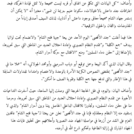
وأضاف: “كل البيانات التي تتكلم عن اتفاق أو قربه ليست صحيحة ولا تمثل قيادة الحركة، فبعد
اعترافات جند داعش بالاغتيالات، سكوتنا عنهم جريمة لن تنسى”، معتبرا أنه “لا يمكن أن
يستمر جهاد الشام صحيحاً معافى بوجود داعش أو أذنابها، لذلك السيف أصدق إنباءاً من
المفاوضات واللجان والحلول الترقيعية“.
هذا فيما أعلنت “جند الأقصى” اليوم الأحد عن بيعة “جبهة فتح الشام” والانضمام تحت لوائها
بهدف “جمع الكلمة” و”تقدم النظام النصيري وإعادة احتلال العديد من المناطق التي سبق تحريرها،
بالإضافة إلى “حقن دماء المسلمين” ومنع “الاقتتال مع حركة أحرار الشام.
وقال البيان الذي أكد البيعة وحمل توقيع أبو دياب السرميني وأبومحمد الجولاني، أنه “عملا منا في
“جند الأقصى” بمقتضى النصوص الكريمة الآمرة بالوحدة والاعتصام وامتدادا للمداولات السابقة
في هذا الإطار والتي تدفع جهة جمع الكلمة وتقوية الصف ما أمكن”.
وأضاف البيان: واليوم، في ظل الحاجة الحرجة التي وصلت إليها الساحة، حيث أسفرت التداعيات
الأخيرة عن تقدم النظام النصيري وإعادة احتلال العديد من المناطق التي سبق تحريرها. وحرصا
منا على حقن دماء المسلمين، وتجاوزا للاقتتال الداخلي الحاصل بيننا وبين أحرار الشام” والذي لا
يستفيد منه إلا النظام وحلفاؤه فإننا في جند الأقصى” نعلن عن بيعتنا لـ”جبهة فتح الشام” عاقدين
العزم على الشد من أزرها في مواصلة الجهاد ضد النصيرية وأحلافهم حتى تحقيق غايات هذا
الجهاد المبارك في إزالة الطاغية وتحكيم شرع الله في أرضه.