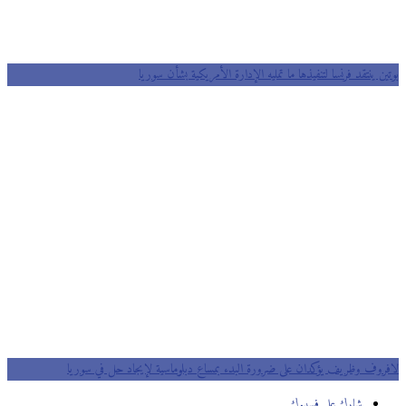
بوتين ينتقد فرنسا لتنفيذها ما تمليه الإدارة الأمريكية بشأن سوريا
لافروف وظريف يؤكدان على ضرورة البدء بمساع دبلوماسية لإيجاد حل في سوريا
شارك على فسيبوك