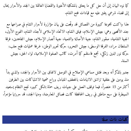
كما نوه البيان إلى أن حل كل ما يتعلق بالمشكلة الأخيرة والقضايا العالقة بين الجند والأحرار يحال
إلى قضاء شرعي يتفق عليه مع قيادات فتح الشام.
هذا واكنت مجموعة كبيرة من الفصائل قد وقّعت على بيان مؤازرة لأحرار الشام في صراعها مع
جند الأقصى وهي: جيش الإسلام، فيلق الشام، الاتحاد الإسلامي لأجناد الشام، الفوج الأول،
الجبهة الشامية، صقور الشام، جبهة الأصالة والتنمية، جبهة أنصار الإسلام، جيش المجاهدين، فرقة
السلطان مراد، الفرقة الوسطى، جيش التحرير، حركة تحرير الوطن، غرفة عمليات فتح حلب،
حركة نور الدين زنكي، تجمع فاستقم كما أمرت، كتائب الصفوة الإسلامية، لواء الحق، جيش
السنة.
جدير بالذكر أنه وبعد فشل مساعي الإصلاح في التوصل لاتفاق بين الأحرار والجند، والذي بدأ
منذ يومين على خلفية تراشق الاتهامات بالخطف المتبادل وراح ضحية الاشتباكات بين الطرفين
أكثر من 15 عنصراً، فيما توقف العمل على جبهات ريف حماة بشكل كبير، نجح النظام يستعيد
السيطرة على سبع مناطق في ريف المحافظة كانت فصائل المعارضة، ومنها الجند، قد حررتها مؤخراً.
كلمات ذات صلة