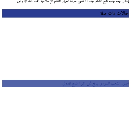
إدلب بيعة جبهة فتح الشام جند الأقصى حركة أحرار الشام الإسلامية حماة محمد الدبوس
مقالات ذات صلة
آقبيق: الشعب السوري يدفع ثمن عجز المجتمع الدولي