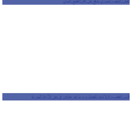
آقبيق: الشعب السوري يدفع ثمن عجز المجتمع الدولي
قاسم الخطيب: الولايات المتحدة وروسيا غير جادتين في حل الأزمة السورية