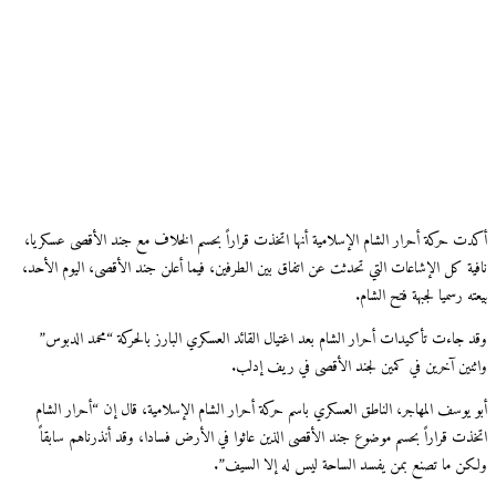
أكدت حركة أحرار الشام الإسلامية أنها اتخذت قراراً بحسم الخلاف مع جند الأقصى عسكريا،
نافية كل الإشاعات التي تحدثت عن اتفاق بين الطرفين، فيما أعلن جند الأقصى، اليوم الأحد،
بيعته رسميا لجبهة فتح الشام.
وقد جاءت تأكيدات أحرار الشام بعد اغتيال القائد العسكري البارز بالحركة “محمد الدبوس”
واثنين آخرين في كمين لجند الأقصى في ريف إدلب.
أبو يوسف المهاجر، الناطق العسكري باسم حركة أحرار الشام الإسلامية، قال إن “أحرار الشام
اتخذت قراراً بحسم موضوع جند الأقصى الذين عاثوا في الأرض فسادا، وقد أنذرناهم سابقاً
ولكن ما تصنع بمن يفسد الساحة ليس له إلا السيف”.