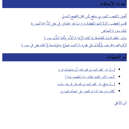
أحدث الإضافات
آقبيق: الشعب السوري يدفع ثمن عجز المجتمع الدولي
قاسم الخطيب: الولايات المتحدة وروسيا غير جادتين في حل الأزمة السورية
شتاء سوريا الساخن
بوتين ينتقد فرنسا لتنفيذها ما تمليه الإدارة الأمريكية بشأن سوريا
لافروف وظريف يؤكدان على ضرورة البدء بمساع دبلوماسية لإيجاد حل في سوريا
آخر التعليقات
[…] تيار الغد السوري قد اعتبر أن ماحدث في د
كيف اعمل اقامه عائليه وما المقصود منها ?
[…] موقع تيار الغد السوري قد نشر في خبر ساب
كلام مهم جدا إذا تم العمل على إيصاله للسوريي
الي الاعلي