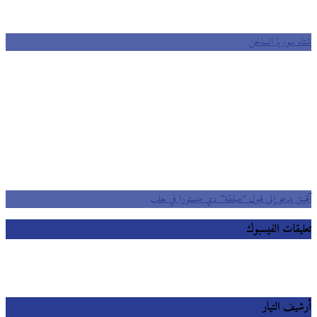
شتاء سوريا الساخن
آقبيق يدعو إلى قبول “صفقة” دي ميستورا في حلب
تعليقات الفيسبوك
أرشيف التيار