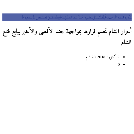
لافروف وظريف يؤكدان على ضرورة البدء بمساع دبلوماسية لإيجاد حل في سوريا
أحرار الشام تحسم قرارها بمواجهة جند الأقصى والأخير يبايع فتح
الشام
9 أكتوبر، 2016 5:23 م
0