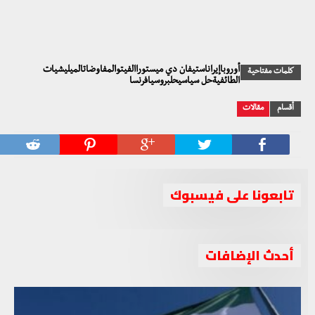
أوروباإيراناستيفان دي ميستوراالفيتوالمفاوضاتالميليشيات
كلمات مفتاحية
الطائفيةحل سياسيحلبروسيافرنسا
أقسام
مقالات
تابعونا على فيسبوك
أحدث الإضافات