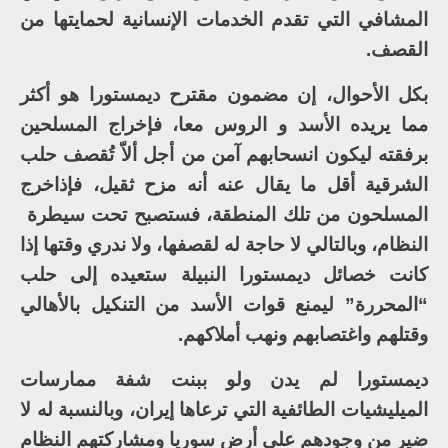
المشافي التي تقدم الخدمات الإنسانية لحمايتها من
القصف.
بكل الأحوال، إن مضمون مقترح ديمستورا هو أكثر
مما يريده الأسد و الروس معا، فإخراج المسلحين
برفقته ليكون انسحابهم آمن من أجل ألاّ تُقصف حلب
الشرقية أقل ما يقال عنه أنه مزح ثقيل، فإذاخرج
المسلحون من تلك المنطقة، فستصبح تحت سيطرة
النظام، وبالتالي لا حاجة له لقصفها، ولا ندري وقتها إذا
كانت خصائل ديمستورا النبيلة ستعيده إلى حلب
“المحررة” ليمنع قوات الأسد من التنكيل بالأهالي
وقتلهم واغتصابهم ونهب أملاكهم.
ديمستورا لم يدن ولو ببنت شفة ممارسات
الميليشيات الطائفية التي ترعاها إيران، وبالنسبة له لا
ضير من وجودهم على أرض سوريا ومشاركتهم النظام