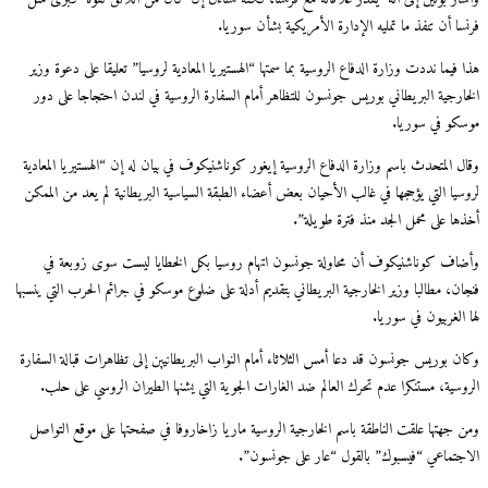
فرنسا أن تنفذ ما تمليه الإدارة الأمريكية بشأن سوريا.
هذا فيما نددت وزارة الدفاع الروسية بما سمتها “الهستيريا المعادية لروسيا” تعليقا على دعوة وزير
الخارجية البريطاني بوريس جونسون للتظاهر أمام السفارة الروسية في لندن احتجاجا على دور
موسكو في سوريا.
وقال المتحدث باسم وزارة الدفاع الروسية إيغور كوناشنيكوف في بيان له إن “الهستيريا المعادية
لروسيا التي يؤججها في غالب الأحيان بعض أعضاء الطبقة السياسية البريطانية لم يعد من الممكن
أخذها على محمل الجد منذ فترة طويلة”.
وأضاف كوناشنيكوف أن محاولة جونسون اتهام روسيا بكل الخطايا ليست سوى زوبعة في
فنجان، مطالبا وزير الخارجية البريطاني بتقديم أدلة على ضلوع موسكو في جرائم الحرب التي ينسبها
لها الغربيون في سوريا.
وكان بوريس جونسون قد دعا أمس الثلاثاء أمام النواب البريطانيين إلى تظاهرات قبالة السفارة
الروسية، مستنكرا عدم تحرك العالم ضد الغارات الجوية التي يشنها الطيران الروسي على حلب.
ومن جهتها علقت الناطقة باسم الخارجية الروسية ماريا زاخاروفا في صفحتها على موقع التواصل
الاجتماعي “فيسبوك” بالقول “عار على جونسون”.