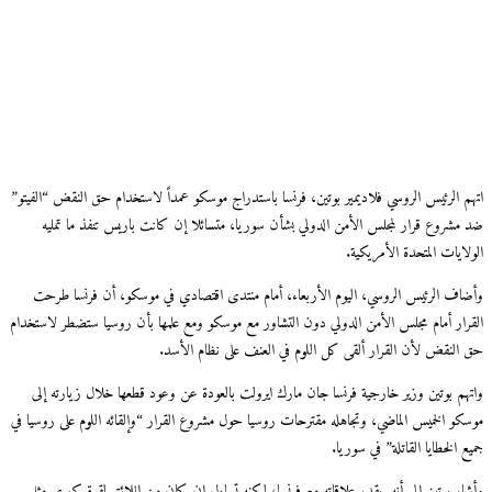
اتهم الرئيس الروسي فلاديمير بوتين، فرنسا باستدراج موسكو عمداً لاستخدام حق النقض “الفيتو”
ضد مشروع قرار لمجلس الأمن الدولي بشأن سوريا، متسائلا إن كانت باريس تنفذ ما تمليه
الولايات المتحدة الأمريكية.
وأضاف الرئيس الروسي، اليوم الأربعاء، أمام منتدى اقتصادي في موسكو، أن فرنسا طرحت
القرار أمام مجلس الأمن الدولي دون التشاور مع موسكو ومع علمها بأن روسيا ستضطر لاستخدام
حق النقض لأن القرار ألقى كل اللوم في العنف على نظام الأسد.
واتهم بوتين وزير خارجية فرنسا جان مارك ايرولت بالعودة عن وعود قطعها خلال زيارته إلى
موسكو الخميس الماضي، وتجاهله مقترحات روسيا حول مشروع القرار “وإلقائه اللوم على روسيا في
جميع الخطايا القاتلة” في سوريا.
وأشار بوتين إلى أنه يقدر علاقاته مع فرنسا، لكنه تساءل إن كان من اللائق لقوة كبرى مثل