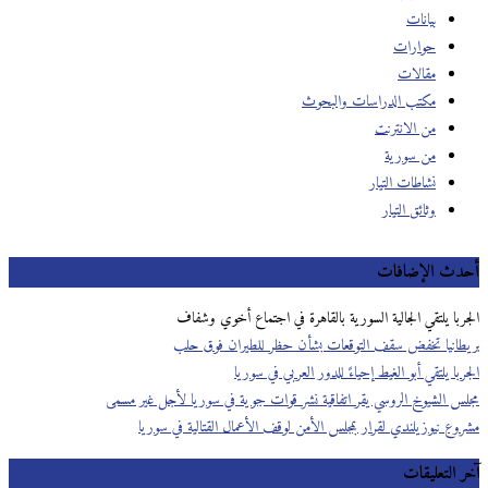
بيانات
حوارات
مقالات
مكتب الدراسات والبحوث
من الانترنت
من سورية
نشاطات التيار
وثائق التيار
أحدث الإضافات
الجربا يلتقي الجالية السورية بالقاهرة في اجتماع أخوي وشفاف
بريطانيا تخفض سقف التوقعات بشأن حظر للطيران فوق حلب
الجربا يلتقي أبو الغيط إحياءً للدور العربي في سوريا
مجلس الشيوخ الروسي يقر اتفاقية نشر قوات جوية في سوريا لأجل غير مسمى
مشروع نيوزيلندي لقرار بمجلس الأمن لوقف الأعمال القتالية في سوريا
آخر التعليقات