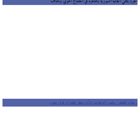
الجربا يلتقي الجالية السورية بالقاهرة في اجتماع أخوي وشفاف
بريطانيا تخفض سقف التوقعات بشأن حظر للطيران فوق حلب