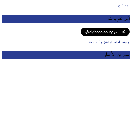
« سبتمبر
آخر التغريدات
Tweets by @alghadalsoury
صور من الأخبار