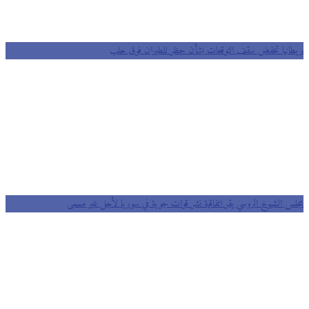
بريطانيا تخفض سقف التوقعات بشأن حظر للطيران فوق حلب
مجلس الشيوخ الروسي يقر اتفاقية نشر قوات جوية في سوريا لأجل غير مسمى