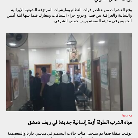
وقع العشرات من عناصر قوات النظام ومليشيات المرتزقة الشيعية الإيرانية
واللبنانية والعراقية بين قتيل وجريح جراء اشتباكات ومعارك فيما بينها ليلة أمس
الخميس في مدينة السخنة بريف حمص الشرقي....
من سوريا
مياه الشرب الملوثة أزمة إنسانية جديدة في ريف دمشق
توفيت طفلة فيما تم تسجيل مئات حالات التسمم في مدينتي داريا والمعضمية