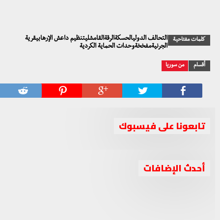
التحالف الدوليالحسكةالرقةالقامشليتنظيم داعش الإرهابيقرية
كلمات مفتاحية
الجرنيةمفخخةوحدات الحماية الكردية
أقسام
من سوريا
تابعونا على فيسبوك
“السلام والحرية” تلتقي “هيئة التنسيق” لمناقشة تطورات
أحدث الإضافات
جبهة السلام والحرية تستنكر زج شعارها في أخبار تتعلق
الوضع السوري وتقديم الحلول
جبهة السلام والحرية تدين استهداف حزب العمال
بإطارات سياسية ليست لها
جبهة السلام والحرية تعقد اجتماعا برئاسة الشيخ أحمد الجربا
الكوردستاني لقوات البيشمركة بإقليم كوردستان
لمناقشة عدة ملفات مهمة