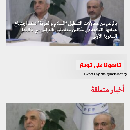
بالرغم من محاولات التعطيل “السلام والحرية” تعقد اجتماع
هيئتها القيادية في مكانين منفصلين بالتزامن مع ذكراها
جبهة السلام والحرية تستنكر منع وفدها من دخول إقليم
السنوية الأولى
كوردستان
تابعونا على تويتر
Tweets by @alghadalsoury
أخبار متعلقة