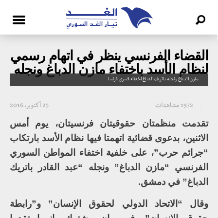
القضاء الفرنسي ينظر في اتهام رسمي
لنظام الأسد باختفاء مازن الدباغ ونجله
مازن الدباغ ونجله باتريك الدباغ اختفاء قسري فرنسا
1972 مشاهدات
25 أكتوبر، 2016
تقدمت منظمتان حقوقيتان فرنسيتان، يوم أمس
الاثنين، بدعوى قضائية اتهمتا فيها نظام الأسد بارتكاب
“جرائم حرب”، على خلفية اختفاء المواطن السوري
الفرنسي “مازن الدباغ” ونجله “عبد القادر باتريك
الدباغ” في دمشق.
وقال “الاتحاد الدولي لحقوق الإنسان” و”رابطة