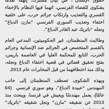
حقوق الإنسان”، في بيان مشترك، إنهما تقدما
بشكوى للقضاء الفرنسي، اتهما فيها النظام بالإخفاء
القسري والتعذيب وارتكاب جرائم حرب، على خلفية
اختفاء وتعذيب السوري الفرنسي “مازن الدباغ”
ونجله “باتريك عبد القادر الدباغ”.
وطالبت المنظمتان، غير الحكوميتين، المدعي العام
بالقسم المتخصص في الجرائم ضد الإنسانية وجرائم
الحرب، التابع للمحكمة العليا في العاصمة باريس،
بفتح تحقيق قضائي في قضية اختفاء الدباغ ونجله،
وذلك منذ اختطافهما من قبل المخابرات عام 2013.
وبهذه الشكوى، تصطف المنظمتان إلى جانب
المهندس “عبيدة الدباغ”، وهو سوري فرنسي (64
عامًا)، يعمل مهندسًا ويعيش في فرنسا، ويبحث منذ
2013 عن شقيقه “مازن” ونجل شقيقه “باتريك”