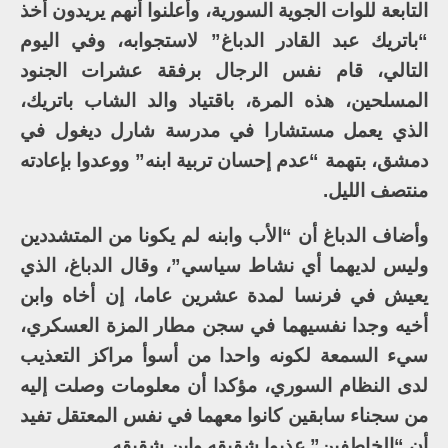
التابعة للوات الجوية السورية، وأعلنوا أنهم يريدون أخذ
“باتريك عبد القادر الدباغ” لاستجوابه، وفي اليوم
التالي، قام نفس الرجال برفقة عشرات الجنود
المسلحين، هذه المرة، باقتياد والد الشاب باتريك،
الذي يعمل مستشارا في مدرسة شارل ديغول في
دمشق، بتهمة “عدم إحسان تربية ابنه” ووعدوا بإعادته
منتصف الليل.
وأضاف الدباغ أن “الأب وابنه لم يكونا من المتشددين
وليس لديهما أي نشاط سياسي”، وقال الدباغ، الذي
يعيش في فرنسا لمدة عشرين عاما، إن أخاه وابن
أخيه وجدا نفسيهما في سجن مطار المزة العسكري،
سيء السمعة لكونه واحدا من أسوأ مراكز التعذيب
لدى النظام السوري، مؤكدا أن معلومات وصلت إليه
من سجناء سابقين كانوا معهما في نفس المعتقل تفيد
أن “الخاطفين” عذبوا شقيقه وابن شقيقه.