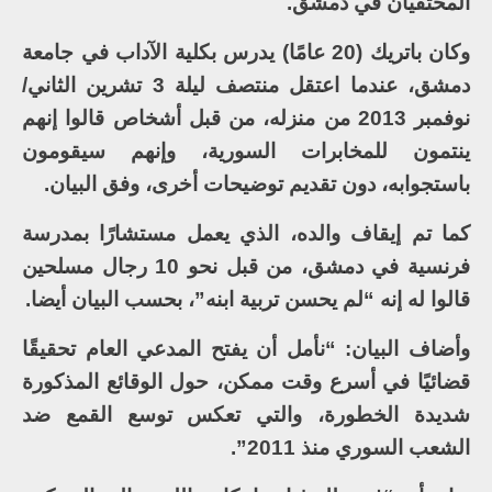
المختفيان في دمشق.
وكان باتريك (20 عامًا) يدرس بكلية الآداب في جامعة
دمشق، عندما اعتقل منتصف ليلة 3 تشرين الثاني/
نوفمبر 2013 من منزله، من قبل أشخاص قالوا إنهم
ينتمون للمخابرات السورية، وإنهم سيقومون
باستجوابه، دون تقديم توضيحات أخرى، وفق البيان.
كما تم إيقاف والده، الذي يعمل مستشارًا بمدرسة
فرنسية في دمشق، من قبل نحو 10 رجال مسلحين
قالوا له إنه “لم يحسن تربية ابنه”، بحسب البيان أيضا.
وأضاف البيان: “نأمل أن يفتح المدعي العام تحقيقًا
قضائيًا في أسرع وقت ممكن، حول الوقائع المذكورة
شديدة الخطورة، والتي تعكس توسع القمع ضد
الشعب السوري منذ 2011”.