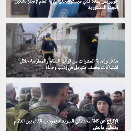
غوتيريس يمدد لدي ميستورا حتى نهاية العام لإنجاز تشكيل
اللجنة الدستورية
مقتل وإصابة العشرات من قوات النظام والمعارضة خلال
اشتباكات وقصف متبادل في إدلب وحماة
الإفراج عن كافة مختطفي السويداء بموجب اتفاق بين النظام
وتنظيم داعش