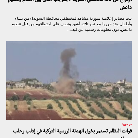
الإفراج عن كافة مختطفي السويداء بموجب اتفاق بين النظام وتنظيم
داعش
بثت مصادر إعلامية سورية مشاهد لمختطفي محافظة السويداء من نساء
وأطفال وقد حرروا بعد نحو ثلاثة أشهر ونصف على اختطافهم من قبل تنظيم
داعش، دون معلومات رسمية عن كيف...
من سوريا
قوات النظام تستمر بخرق الهدنة الروسية التركية في إدلب وحلب