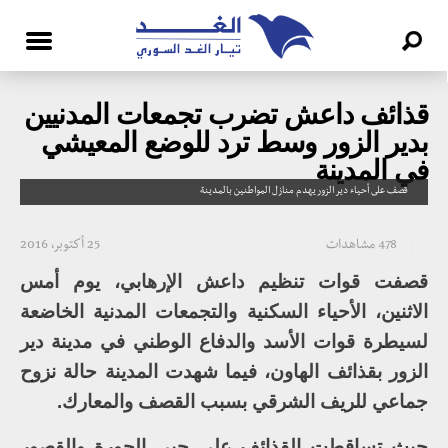
قذائف داعش تضرب تجمعات المدنيين
بدير الزور وسط ترد للوضع المعيشي
في المدينة
قصف على أحياء دير الزور يهدم منازل المواطنين بالمدينة
478 مشاهدات
25 أكتوبر، 2016
قصفت قوات تنظيم داعش الإرهابي، يوم أمس
الاثنين، الأحياء السكنية والتجمعات المدنية الخاضعة
لسيطرة قوات الأسد والدفاع الوطني في مدينة دير
الزور بقذائف الهاون، فيما شهدت المدينة حالة نزوح
جماعي للريف الشرقي بسبب القصف والمعارك.
حيث تساقطت القذائف على حيي الجورة والقصور