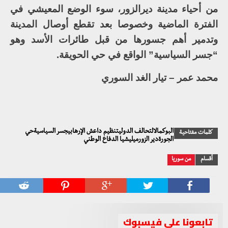
من أحياء مدينة ديرالزور، سوء الوضع المعيشي في
الفترة الماضية وخصوصا بعد تقطع أوصال المدينة
وتدمير أهم جسورها من قبل طائرات الأسد وهو
“جسر السياسية” الواقع في حي الحويقة.
محمد عمر – تيار الغد السوري
البوكمالالتحالف الدوليتنظيم داعش الإرهابيجسر السياسيةحي
كلمات مفتاحية
الجورةدير الزورميليشيا الدفاع الوطني
أقسام
من سوريا
تابعونا على فيسبوك